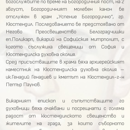
богослужбите по време на Богородичния пост, на 2
август, Богородичният молебен канон бе
отслужен в храм „Успение Богородично“, гр.
Кюстендил. Последованието бе предстоявано от
Негово Преосвещенство Белоградчишки
еп.Поликарп, викарий на Софийския митрполит, с
когото съслужиха свещеници от София и
Кюстендилска духовна околия.
Сред присъстващите в храма бяха архиерейският
наместник на Кюстендилска духовна околия –
ик.Генадий Генадиев и кметът на Кюстендил-г-н
Петър Паунов.
Викарният епископ и съпътстващите го
духовници бяха очаквани и посрещнати с голяма
радост от кюстендилското свещенство и
жителите на града, за които съборното