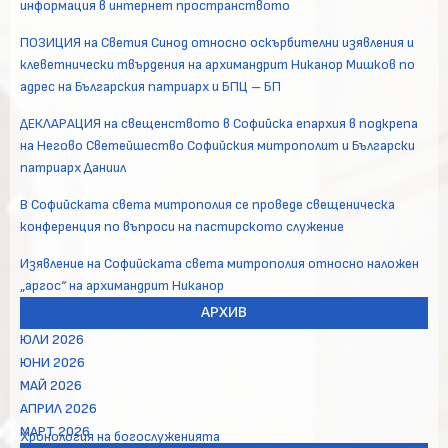
информация в интернет пространството
ПОЗИЦИЯ на Светия Синод относно оскърбителни изявления и
клеветнически твърдения на архимандрит Никанор Мишков по
адрес на Българския патриарх и БПЦ – БП
ДЕКЛАРАЦИЯ на свещенството в Софийска епархия в подкрепа
на Негово Светейшество Софийския митрополит и Български
патриарх Даниил
В Софийската света митрополия се проведе свещеническа
конференция по въпроси на пастирското служение
Изявление на Софийската света митрополия относно наложен
„аргос“ на архимандрит Никанор
АРХИВ
ЮЛИ 2026
ЮНИ 2026
МАЙ 2026
АПРИЛ 2026
МАРТ 2026
Хронология на богослуженията