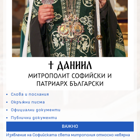
Слова и послания
Окръжни писма
Официални документи
Публични документи
ВАЖНО
Изявление на Софийската света митрополия относно невярна