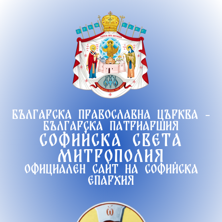
Продължете
към
съдържанието
Българска православна църква -
Българска патриаршия
Софийска света
митрополия
Официален сайт на софийска
епархия