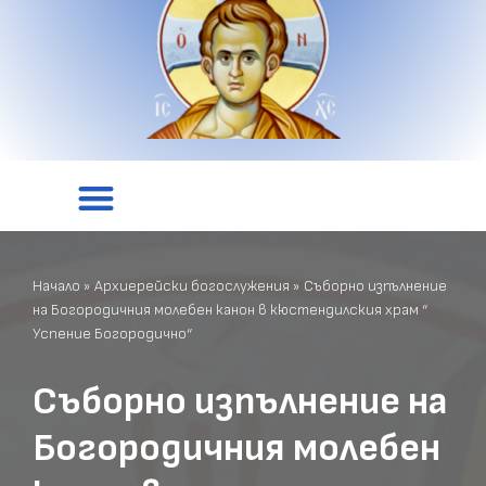
Начало
»
Архиерейски богослужения
»
Съборно изпълнение
на Богородичния молебен канон в кюстендилския храм “
Успение Богородично“
Съборно изпълнение на
Богородичния молебен