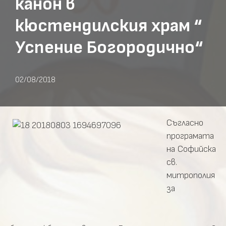
канон в
кюстендилския храм “
Успение Богородично“
02/08/2018
Съгласно
програмата
на Софийска
св.
митрополия
за