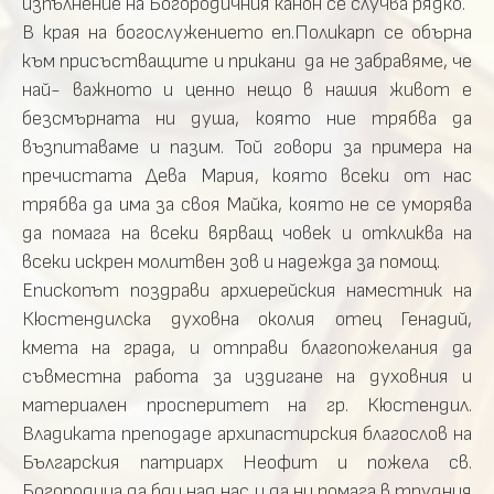
изпълнение на Богородичния канон се случва рядко.
В края на богослужението еп.Поликарп се обърна
към присъстващите и прикани да не забравяме, че
най- важното и ценно нещо в нашия живот е
безсмърната ни душа, която ние трябва да
възпитаваме и пазим. Той говори за примера на
пречистата Дева Мария, която всеки от нас
трябва да има за своя Майка, която не се уморява
да помага на всеки вярващ човек и откликва на
всеки искрен молитвен зов и надежда за помощ.
Епископът поздрави архиерейския наместник на
Кюстендилска духовна околия отец Генадий,
кмета на града, и отправи благопожелания да
съвместна работа за издигане на духовния и
материален просперитет на гр. Кюстендил.
Владиката преподаде архипастирския благослов на
Българския патриарх Неофит и пожела св.
Богородица да бди над нас и да ни помага в трудния