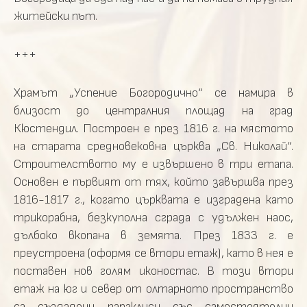
житейски път.
+++
Храмът „Успение Богородично“ се намира в
близост до централния площад на град
Кюстендил. Построен е през 1816 г. на мястото
на старата средновековна църква „Св. Николай“.
Строителството му е извършено в три етапа.
Основен е първият от тях, който завършва през
1816-1817 г., когато църквата е изградена като
трикорабна, безкуполна сграда с удължен наос,
дълбоко вкопана в земята. През 1833 г. е
преустроена (оформя се втори етаж), като в нея е
поставен нов голям иконостас. В този втори
етаж на юг и север от олтарното пространство
са създадени параклиси със самостоятелни