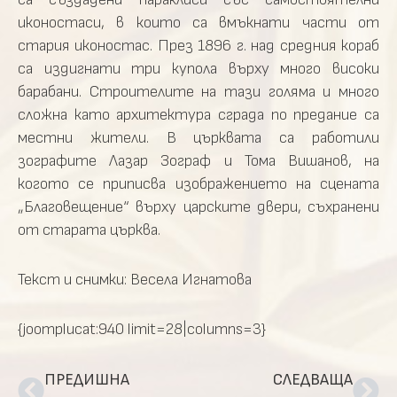
иконостаси, в които са вмъкнати части от
стария иконостас. През 1896 г. над средния кораб
са издигнати три купола върху много високи
барабани. Строителите на тази голяма и много
сложна като архитектура сграда по предание са
местни жители. В църквата са работили
зографите Лазар Зограф и Тома Вишанов, на
когото се приписва изображението на сцената
„Благовещение“ върху царските двери, съхранени
от старата църква.
Текст и снимки: Весела Игнатова
{joomplucat:940 limit=28|columns=3}
ПРЕДИШНА
СЛЕДВАЩА