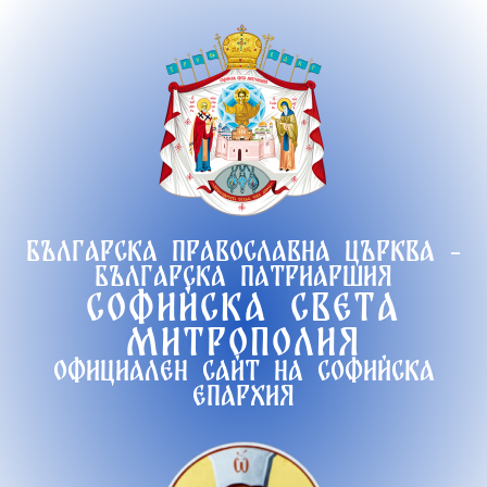
Продължете
към
съдържанието
Българска православна църква -
Българска патриаршия
Софийска света
митрополия
Официален сайт на софийска
епархия