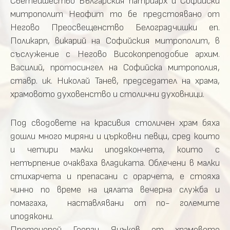
Светейшество Българския патриарх и Софийски
митрополит Неофит то бе предстоявано от
Негово Преосвещенство Белоградчишки еп.
Поликарп, викарий на Софийския митрополит, в
съслужение с Негово Високопреподобие архим.
Василий, протосингел на Софийска митрополия,
ставр. ик. Николай Танев, председател на храма,
храмовото духовенство и столични духовници.
Под сводовете на красивия столичен храм бяха
дошли много миряни и църковни певци, сред които
и четири малки иподякончета, които с
нетърпение очакваха владиката. Облечени в малки
стихарчета и препасани с орарчета, е стояха
чинно по време на цялата вечерна служба и
помагаха, наставлявани от по- големите
иподякони.
Протоиерей Георги Янъков от храмовото