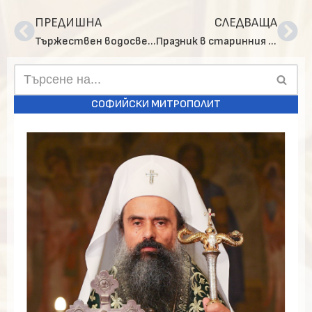
ПРЕДИШНА
СЛЕДВАЩА
Тържествен водосвет за 21 март – празника на Кюстендил
Празник в старинния столичен храм “ Св. Петка“
СОФИЙСКИ МИТРОПОЛИТ