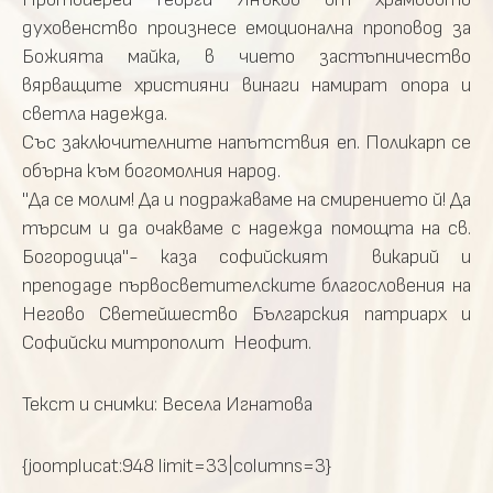
духовенство произнесе емоционална проповод за
Божията майка, в чието застъпничество
вярващите християни винаги намират опора и
светла надежда.
Със заключителните напътствия еп. Поликарп се
обърна към богомолния народ.
"Да се молим! Да и подражаваме на смирението й! Да
търсим и да очакваме с надежда помощта на св.
Богородица"- каза софийският викарий и
преподаде първосветителските благословения на
Негово Светейшество Българския патриарх и
Софийски митрополит Неофит.
Текст и снимки: Весела Игнатова
{joomplucat:948 limit=33|columns=3}