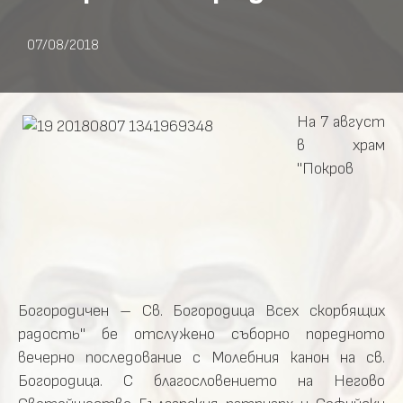
07/08/2018
На 7 август
в храм
"Покров
Богородичен – Св. Богородица Всех скорбящих
радость" бе отслужено съборно поредното
вечерно последование с Молебния канон на св.
Богородица. С благословението на Негово