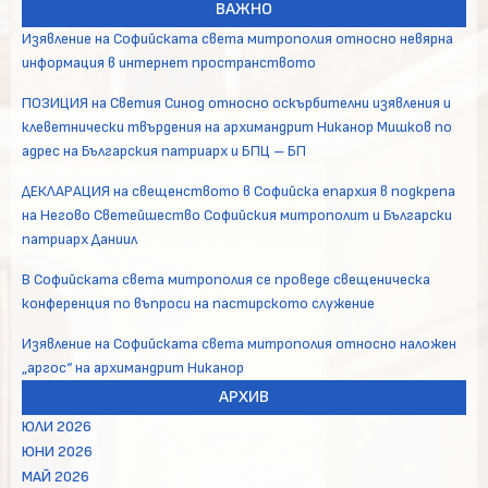
ВАЖНО
Изявление на Софийската света митрополия относно невярна
информация в интернет пространството
ПОЗИЦИЯ на Светия Синод относно оскърбителни изявления и
клеветнически твърдения на архимандрит Никанор Мишков по
адрес на Българския патриарх и БПЦ – БП
ДЕКЛАРАЦИЯ на свещенството в Софийска епархия в подкрепа
на Негово Светейшество Софийския митрополит и Български
патриарх Даниил
В Софийската света митрополия се проведе свещеническа
конференция по въпроси на пастирското служение
Изявление на Софийската света митрополия относно наложен
„аргос“ на архимандрит Никанор
АРХИВ
ЮЛИ 2026
ЮНИ 2026
МАЙ 2026