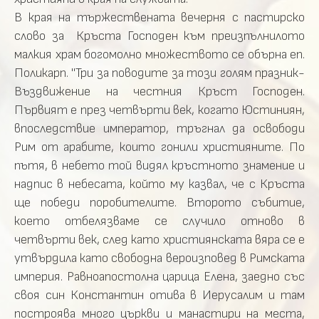
В края на тържествената вечерня с пастирско
слово за Кръста Господен към преизпълнилото
малкия храм богомолно множеството се обърна еп.
Поликарп. "Три за поводите за този голям празник-
Въздвижение на честния Кръст Господен.
Първият е през четвърти век, когато Юстиниян,
впоследствие император, тръгнал да освободи
Рим от арабите, които гонили християните. По
пътя, в небето той видял кръстното знамение и
надпис в небесата, който му казвал, че с Кръста
ще победи поробителите. Второто събитие,
което отбелязваме се случило отново в
четвърти век, след като християнската вяра се е
утвърдила като свободна вероизповед в Римската
империя. Равноапостолна царица Елена, заедно със
своя син Константин отива в Иерусалим и там
построява много църкви и манастири на места,