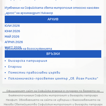
Изявление на Софийската света митрополия относно наложен
„аргос“ на архимандрит Никанор
АРХИВ
ЮЛИ 2026
ЮНИ 2026
МАЙ 2026
АПРИЛ 2026
МАРТ 2026
Хронология на богослуженията
ВРЪЗКИ
Българска патриаршия
Епархии
Поместни православни църкви
Поклонническо-просветен център „Св. Йоан Рилски“
Официалният сайт на Софийска епархия е създаден по времето на
блаженопочиналия Софийски митрополит и Български патриарх
Неофит. Обновлението на сайта се извърши с благословението на
Негово Светейшество Софийския митрополит и Български патриарх