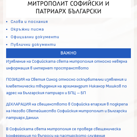
Слова и послания
Окръжни писма
Официални документи
Публични документи
ВАЖНО
Изявление на Софийската света митрополия относно невярна
информация в интернет пространството
ПОЗИЦИЯ на Светия Синод относно оскърбителни изявления и
клеветнически твърдения на архимандрит Никанор Мишков по
адрес на Българския патриарх и БПЦ – БП
ДЕКЛАРАЦИЯ на свещенството в Софийска епархия в подкрепа
на Негово Светейшество Софийския митрополит и Български
патриарх Даниил
В Софийската света митрополия се проведе свещеническа
конференция по въпроси на пастирското служение