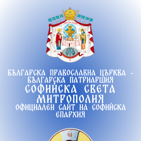
Продължете
към
съдържанието
Българска православна църква -
Българска патриаршия
Софийска света
митрополия
Официален сайт на софийска
епархия