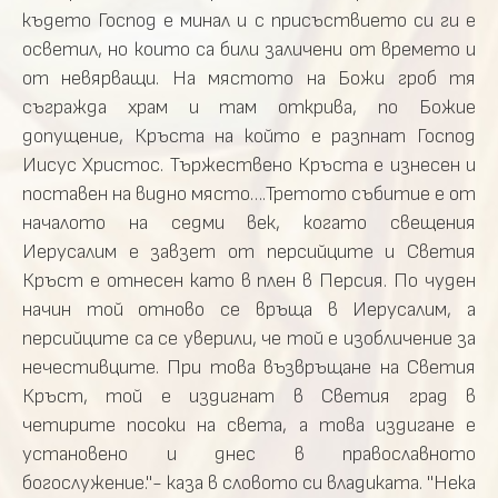
където Господ е минал и с присъствието си ги е
осветил, но които са били заличени от времето и
от невярващи. На мястото на Божи гроб тя
съгражда храм и там открива, по Божие
допущение, Кръста на който е разпнат Господ
Иисус Христос. Тържествено Кръста е изнесен и
поставен на видно място….Третото събитие е от
началото на седми век, когато свещения
Иерусалим е завзет от персийците и Светия
Кръст е отнесен като в плен в Персия. По чуден
начин той отново се връща в Иерусалим, а
персийците са се уверили, че той е изобличение за
нечестивците. При това възвръщане на Светия
Кръст, той е издигнат в Светия град в
четирите посоки на света, а това издигане е
установено и днес в православното
богослужение."- каза в словото си владиката. "Нека