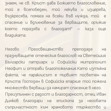
знаем, че св. Кръст дава Божието благословение,
той е всепобеден, той лекува и изцерява,
възкресява, помага на всеки във нужда, той е
спасение и вдъхновение за вярващите, оръжие
което поразява с благодат!" – каза още
владиката.
Негово Преосвещенство преподаде на
празнуващите отеческия благослов на Светейшия
Български патриарх и Софийски митрополит
Неофит и отправи благопожелания.Като изтъкна
факта, че параклисът е първият посветен на
Кръста Господен в Софийска епархия той пожела
множество вярващи да намират спасение в него.
Преизпълнен с радост и благодарност, отец Иван
Динков благодари на епископа за неговата
съпричастност към храмовото тържество и