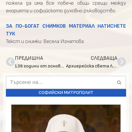
пожела да има все повече общи срещи между
енорията и софийското духовно ръководство.
ЗА ПО-БОГАТ СНИМКОВ МАТЕРИАЛ НАТИСНЕТЕ
ТУК
Текст и снимки: Весела Игнатова
ПРЕДИШНА
СЛЕДВАЩА
139 години от основаването на Националната служба за охрана /НСО/
Архиерейска света Литургия храм „Св. вмчк Георги Победоносец“ в Дървеница
СОФИЙСКИ МИТРОПОЛИТ