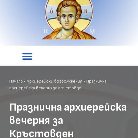
Начало
»
Архиерейски богослужения
»
Празнична
архиерейска вечерня за Кръстовден
Празнична архиерейска
вечерня за
Кръстовден