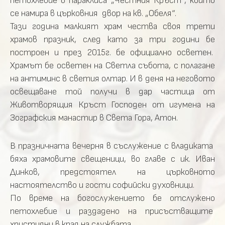
петохлебие в параклиса „Честния Кръст“, който
се намира в църковния двор на кв. „Обеля“.
Тази година малкият храм чества своя трети
храмов празник, след като за три години бе
построен и през 2015г. бе официално осветен.
Храмът бе осветен на Светла събота, с полагане
на антиминс в светия олтар. И в деня на неговото
освещаване той получи в дар частица от
Животворящия Кръст Господен от игумена на
Зографския манастир в Света Гора, Атон.
В празничната вечерня в съслужение с владиката
бяха храмовите свещеници, во главе с ик. Иван
Динков, предстоятел на църковното
настоятелство и гости софийски духовници.
По време на богослужението бе отслужено
петохлебие и раздадено на присъстващите
християни в края на службата.