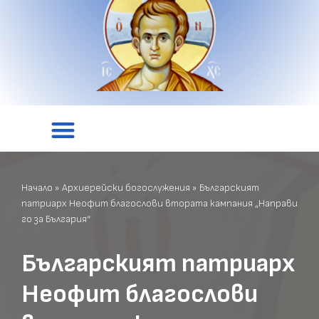
Начало
»
Архиерейски богослужения
»
Българският
патриарх Неофит благослови втората кампания „Направи
го за България“
Българският патриарх
Неофит благослови