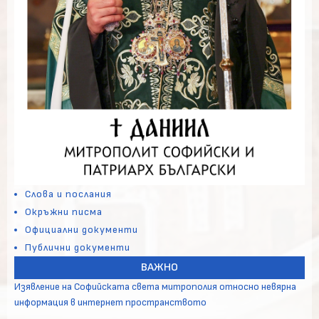
Слова и послания
Окръжни писма
Официални документи
Публични документи
ВАЖНО
Изявление на Софийската света митрополия относно невярна
информация в интернет пространството