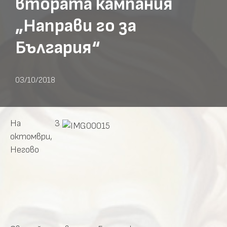
втората кампания
„Направи го за
България“
03/10/2018
На 3
октомври,
Негово