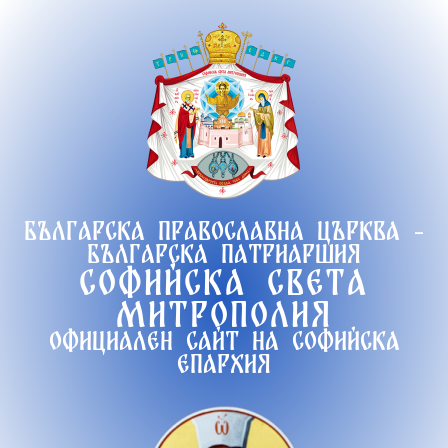
Продължете
към
съдържанието
Българска православна църква -
Българска патриаршия
Софийска света
митрополия
Официален сайт на софийска
епархия