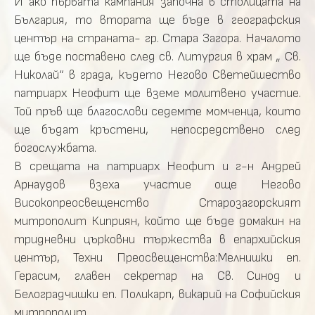
И ако първата кампания започна в столицата на
България, то втората ще бъде в географския
център на страната- гр. Стара Загора. Началото
ще бъде поставено след св. Литургия в храм „ Св.
Николай“ в града, където Негово Светейшество
патриарх Неофит ще вземе молитвено участие.
Той пръв ще благослови седемте момченца, които
ще бъдат кръстени, непосредствено след
богослужбата.
В срещата на патриарх Неофит и г-н Андрей
Арнаудов взеха участие още Негово
Високопреосвещенство Старозагорският
митрополит Киприян, който ще бъде домакин на
тридневни църковни тържества в епархийския
център, Техни Преосвещенства:Мелнишки еп.
Герасим, главен секретар на Св. Синод и
Белоградчишки еп. Поликарп, викарий на Софийския
митрополит.