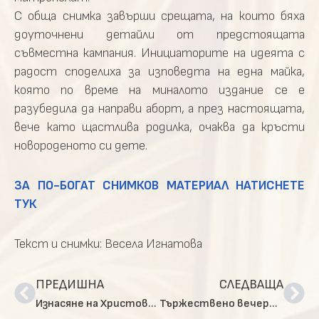
С обща снимка завърши срещата, на които бяха
доуточнени детайли от предстоящата
съвместна кампания. Инициаторите на идеята с
радост споделиха за изповедта на една майка,
която по време на миналото издание се е
разубедила да направи аборт, а през настоящата,
вече като щастлива родилка, очаква да кръсти
новороденото си дете.
ЗА ПО-БОГАТ СНИМКОВ МАТЕРИАЛ НАТИСНЕТЕ
ТУК
Текст и снимки: Весела Игнатова
ПРЕДИШНА
СЛЕДВАЩА
Изнасяне на Христовата плащаница в катедралния храм „Св. Неделя“
Тържествено вечерно богослужение, в чест на празника „Покров Богородичен“