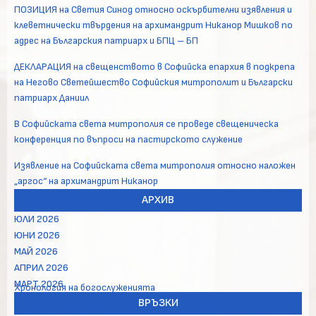
ПОЗИЦИЯ на Светия Синод относно оскърбителни изявления и
клеветнически твърдения на архимандрит Никанор Мишков по
адрес на Българския патриарх и БПЦ – БП
ДЕКЛАРАЦИЯ на свещенството в Софийска епархия в подкрепа
на Негово Светейшество Софийския митрополит и Български
патриарх Даниил
В Софийската света митрополия се проведе свещеническа
конференция по въпроси на пастирското служение
Изявление на Софийската света митрополия относно наложен
„аргос“ на архимандрит Никанор
АРХИВ
ЮЛИ 2026
ЮНИ 2026
МАЙ 2026
АПРИЛ 2026
МАРТ 2026
Хронология на богослуженията
ВРЪЗКИ