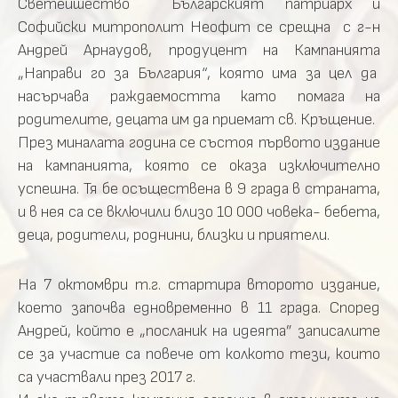
Светейшество Българският патриарх и
Софийски митрополит Неофит се срещна с г-н
Андрей Арнаудов, продуцент на Кампанията
„Направи го за България“, която има за цел да
насърчава раждаемостта като помага на
родителите, децата им да приемат св. Кръщение.
През миналата година се състоя първото издание
на кампанията, която се оказа изключително
успешна. Тя бе осъществена в 9 града в страната,
и в нея са се включили близо 10 000 човека- бебета,
деца, родители, роднини, близки и приятели.
На 7 октомври т.г. стартира второто издание,
което започва едновременно в 11 града. Според
Андрей, който е „посланик на идеята” записалите
се за участие са повече от колкото тези, които
са участвали през 2017 г.