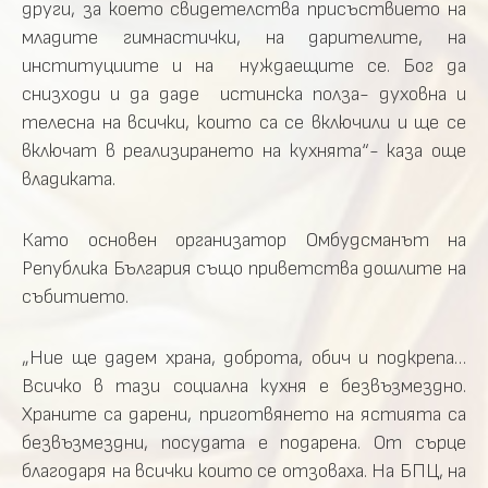
други, за което свидетелства присъствието на
младите гимнастички, на дарителите, на
институциите и на нуждаещите се. Бог да
снизходи и да даде истинска полза- духовна и
телесна на всички, които са се включили и ще се
включат в реализирането на кухнята“- каза още
владиката.
Като основен организатор Омбудсманът на
Република България също приветства дошлите на
събитието.
„Ние ще дадем храна, доброта, обич и подкрепа…
Всичко в тази социална кухня е безвъзмездно.
Храните са дарени, приготвянето на ястията са
безвъзмездни, посудата е подарена. От сърце
благодаря на всички които се отзоваха. На БПЦ, на