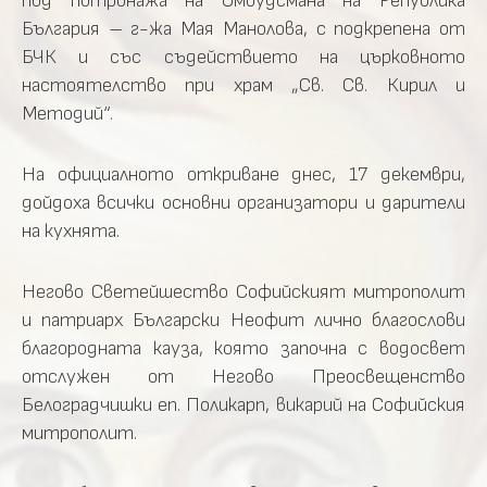
под потронажа на Омбудсмана на Република
България – г-жа Мая Манолова, с подкрепена от
БЧК и със съдействието на църковното
настоятелство при храм „Св. Св. Кирил и
Методий“.
На официалното откриване днес, 17 декември,
дойдоха всички основни организатори и дарители
на кухнята.
Негово Светейшество Софийският митрополит
и патриарх Български Неофит лично благослови
благородната кауза, която започна с водосвет
отслужен от Негово Преосвещенство
Белоградчишки еп. Поликарп, викарий на Софийския
митрополит.