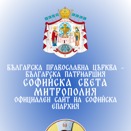
Продължете
към
съдържанието
Българска православна църква -
Българска патриаршия
Софийска света
митрополия
Официален сайт на софийска
епархия