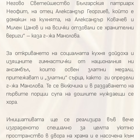
Негово Светейшество Българския патриарх
Неофит, на отец Александър Георгиев, който е
домакин на кухнята, на Александър Ковачев и
Милен Цанов и на всички отзовали се хранителни
вериги“ – каза г-жа Манолова.
За откриването на социалната кухня дойдоха и
изящните гимнастички от националния ни
ансамбъл, които освен златни медали,
притежават и „златни“ сърца, както ги определи
г-жа Манолова. Те се включиха и в раздаването на
първите порции супа на дошлите нуждаещи се
хора.
Инициативата ще се реализира във вече
изграденото специално за целта уютно
пространство в двора на храма и е насочена към