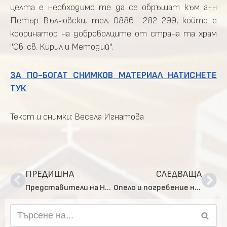
целта е необходимо те да се обръщат към г-н
Петър Вълчовски, тел. 0886 282 299, който е
кооринатор на доброволците от страна та храм
"Св. св. Кирил и Методий".
ЗА ПО-БОГАТ СНИМКОВ МАТЕРИАЛ НАТИСНЕТЕ
ТУК
Текст и снимки: Весела Игнатова
ПРЕДИШНА
СЛЕДВАЩА
Представители на Негово Светейшество посетиха Социално училище за ученици с нарушено зрение „Луи Брайл“ – София
Опело и погребение на монах Иларион Църногорски