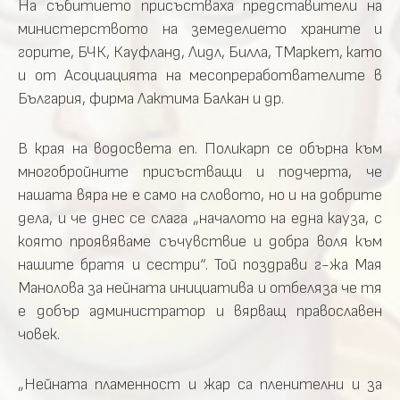
На събитието присъстваха представители на
министерството на земеделието храните и
горите, БЧК, Кауфланд, Лидл, Билла, ТМаркет, като
и от Асоциацията на месопреработвателите в
България, фирма Лактима Балкан и др.
В края на водосвета еп. Поликарп се обърна към
многобройните присъстващи и подчерта, че
нашата вяра не е само на словото, но и на добрите
дела, и че днес се слага „началото на една кауза, с
която проявяваме съчувствие и добра воля към
нашите братя и сестри“. Той поздрави г-жа Мая
Манолова за нейната инициатива и отбеляза че тя
е добър администратор и вярващ православен
човек.
„Нейната пламенност и жар са пленителни и за