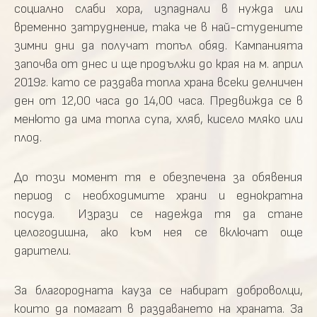
социално слаби хора, изпаднали в нужда или
временно затруднение, така че в най-студените
зимни дни да получат топъл обяд. Кампанията
започва от днес и ще продължи до края на м. април
2019г. като се раздава топла храна всеки делничен
ден от 12,00 часа до 14,00 часа. Предвижда се в
менюто да има топла супа, хляб, кисело мляко или
плод.
До този момент тя е обезпечена за обявения
период с необходимите храни и еднократна
посуда. Изрази се надежда тя да стане
целогодишна, ако към нея се включат още
дарители.
За благородната кауза се набират доброволци,
които да помагат в раздаването на храната. За