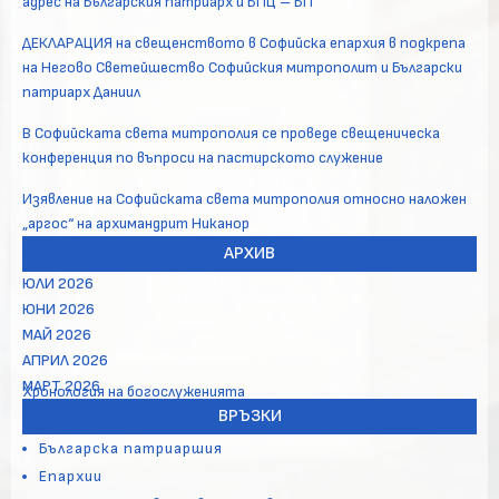
адрес на Българския патриарх и БПЦ – БП
ДЕКЛАРАЦИЯ на свещенството в Софийска епархия в подкрепа
на Негово Светейшество Софийския митрополит и Български
патриарх Даниил
В Софийската света митрополия се проведе свещеническа
конференция по въпроси на пастирското служение
Изявление на Софийската света митрополия относно наложен
„аргос“ на архимандрит Никанор
АРХИВ
ЮЛИ 2026
ЮНИ 2026
МАЙ 2026
АПРИЛ 2026
МАРТ 2026
Хронология на богослуженията
ВРЪЗКИ
Българска патриаршия
Епархии