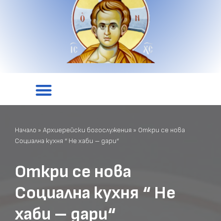
Начало
»
Архиерейски богослужения
»
Откри се нова
Социална кухня “ Не хаби – дари“
Откри се нова
Социална кухня “ Не
хаби – дари“