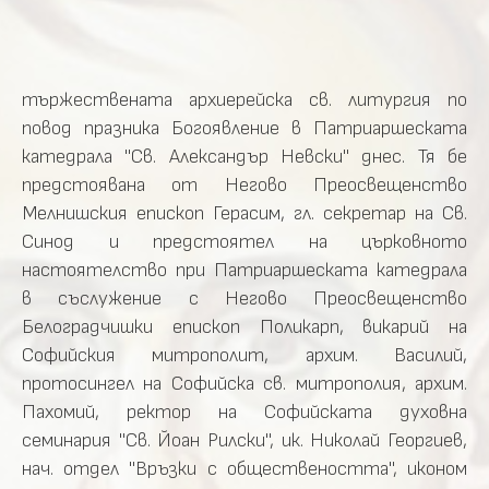
тържествената архиерейска св. литургия по
повод празника Богоявление в Патриаршеската
катедрала "Св. Александър Невски" днес. Тя бе
предстоявана от Негово Преосвещенство
Мелнишския епископ Герасим, гл. секретар на Св.
Синод и предстоятел на църковното
настоятелство при Патриаршеската катедрала
в съслужение с Негово Преосвещенство
Белоградчишки епископ Поликарп, викарий на
Софийския митрополит, архим. Василий,
протосингел на Софийска св. митрополия, архим.
Пахомий, ректор на Софийската духовна
семинария "Св. Йоан Рилски", ик. Николай Георгиев,
нач. отдел "Връзки с обществеността", иконом