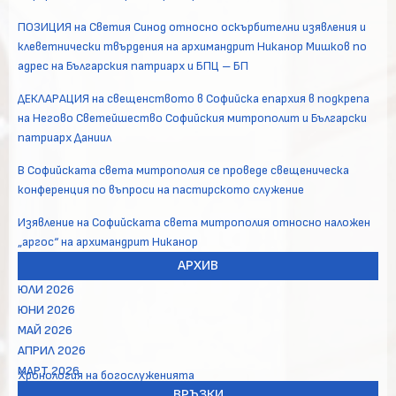
ПОЗИЦИЯ на Светия Синод относно оскърбителни изявления и
клеветнически твърдения на архимандрит Никанор Мишков по
адрес на Българския патриарх и БПЦ – БП
ДЕКЛАРАЦИЯ на свещенството в Софийска епархия в подкрепа
на Негово Светейшество Софийския митрополит и Български
патриарх Даниил
В Софийската света митрополия се проведе свещеническа
конференция по въпроси на пастирското служение
Изявление на Софийската света митрополия относно наложен
„аргос“ на архимандрит Никанор
АРХИВ
ЮЛИ 2026
ЮНИ 2026
МАЙ 2026
АПРИЛ 2026
МАРТ 2026
Хронология на богослуженията
ВРЪЗКИ