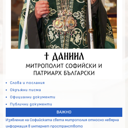
Слова и послания
Окръжни писма
Официални документи
Публични документи
ВАЖНО
Изявление на Софийската света митрополия относно невярна
информация в интернет пространството