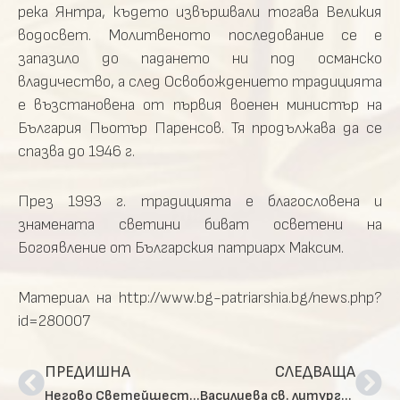
река Янтра, където извършвали тогава Великия
водосвет. Молитвеното последование се е
запазило до падането ни под османско
владичество, а след Освобождението традицията
е възстановена от първия военен министър на
България Пьотър Паренсов. Тя продължава да се
спазва до 1946 г.
През 1993 г. традицията е благословена и
знамената светини биват осветени на
Богоявление от Българския патриарх Максим.
Материал на http://www.bg-patriarshia.bg/news.php?
id=280007
ПРЕДИШНА
СЛЕДВАЩА
Негово Светейшество патриарх Неофит се срещна с Арабския дипломатически корпус
Василиева св. литургия и молебен за новата 2019 година бяха отслужени в Патриаршеската катедрала