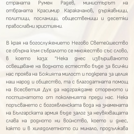
страната Румен Радев, министърът на
отбраната Красимир Каракачанов, държавници,
политици, посланици, общественици и десетки
православни християни.
В края на богослужението Негово Светейшество
се обърна към събралото се множество със слово,
в което каза: "Нека днес извършваното
освещаване на водното естество бъде за всички
нас проява на Божията милост и подкрепа за целия
наш народ и общество, та с благодатната помощ
на Всесветия Дух да надграждаме стореното и
постигнатото от поколенията преди нас. Нека
поръсването с богоявленската вода на знамената
на Българската армия бъде залог за неувяхващата
слава на родното ни войнство, което и днес,
както и в хилядолетното си минало, продължава