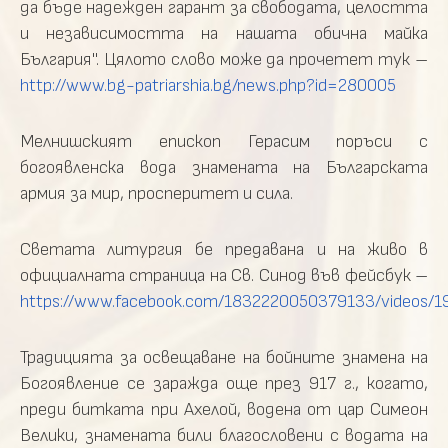
да бъде надежден гарант за свободата, целостта
и независимостта на нашата обична майка
България". Цялото слово може да прочетет тук –
http://www.bg-patriarshia.bg/news.php?id=280005
Мелнишският епископ Герасим поръси с
богоявленска вода знамената на Българската
армия за мир, просперитет и сила.
Светата литургия бе предавана и на живо в
официалната страница на Св. Синод във фейсбук –
https://www.facebook.com/1832220050379133/videos/
Традицията за освещаване на бойните знамена на
Богоявление се заражда още през 917 г., когато,
преди битката при Ахелой, водена от цар Симеон
Велики, знамената били благословени с водата на