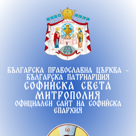
Продължете
към
съдържанието
Българска православна църква -
Българска патриаршия
Софийска света
митрополия
Официален сайт на софийска
епархия