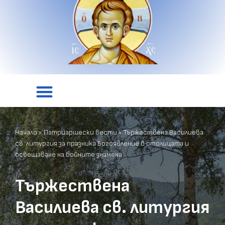
Начало
»
Патриаршески вести
»
Тържествена Василиева
св. литургия за празника Богоявление в столицата и
освещаване на бойните знамена
Тържествена
Василиева св. литургия