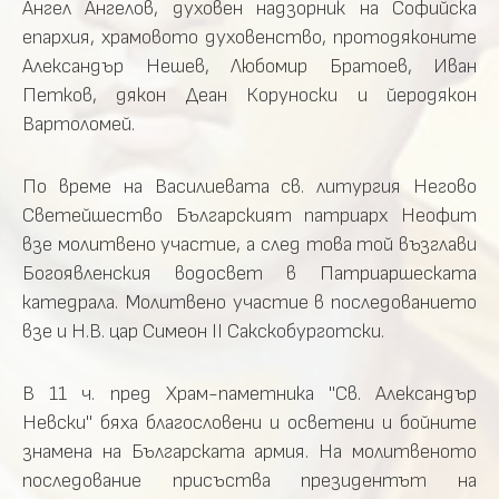
Ангел Ангелов, духовен надзорник на Софийска
епархия, храмовото духовенство, протодяконите
Александър Нешев, Любомир Братоев, Иван
Петков, дякон Деан Коруноски и йеродякон
Вартоломей.
По време на Василиевата св. литургия Негово
Светейшество Българският патриарх Неофит
взе молитвено участие, а след това той възглави
Богоявленския водосвет в Патриаршеската
катедрала. Молитвено участие в последованието
взе и Н.В. цар Симеон II Сакскобурготски.
В 11 ч. пред Храм-паметника "Св. Александър
Невски" бяха благословени и осветени и бойните
знамена на Българската армия. На молитвеното
последование присъства президентът на