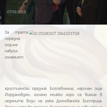
07/01/2019
За трета
поредна
година
навръх
големият
християнски празник Богоявление, наричан още
Йордановден, голямо мъжко хоро се виеше в
ледените води на река Долнобанска Бистрица.