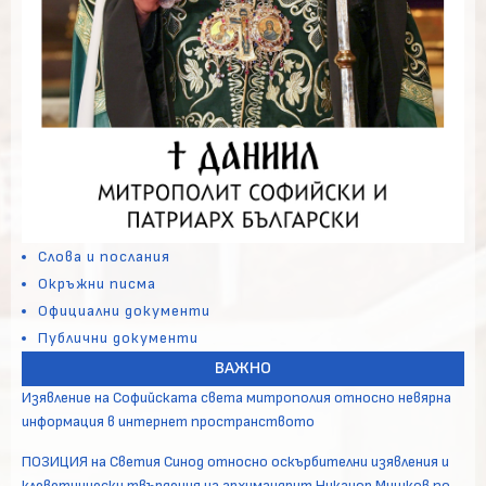
Слова и послания
Окръжни писма
Официални документи
Публични документи
ВАЖНО
Изявление на Софийската света митрополия относно невярна
информация в интернет пространството
ПОЗИЦИЯ на Светия Синод относно оскърбителни изявления и
клеветнически твърдения на архимандрит Никанор Мишков по