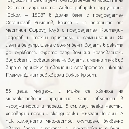
Традицията бе спазена, благодарение на ловците на
120-сет годишното Ловно-рибарско сдружение
"Сокол – 1898" в Долна баня с председател
Станислав Рименов, както и на рокерите от
местния Офроуд клуб с председател Костадин
Тодоров и техни приятели и съмишленици. За
целта бе заприщена с голям бент водата в реката
до църквата, където след великия Богоявленски
водосвет и освещаване на водата, именно тук във
вира енорийският свещеник ставрофорен иконом
Пламен Димитров хвърли Божия кръст.
55 деца, младежи и мъже се хванаха на
многокатовото празнично хоро, облечени в
народни носии и порещи 5 см. лед, пееки местни
хороводни песни и скандирайки "Българи-юнаци!" А
пък хилядното множество, окупирало буквално
двата бряга на реката, ги окуражаваше с бурни