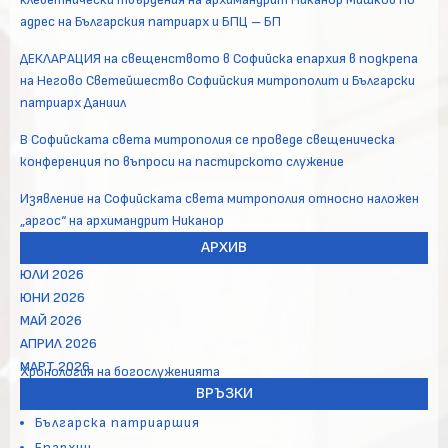
адрес на Българския патриарх и БПЦ – БП
ДЕКЛАРАЦИЯ на свещенството в Софийска епархия в подкрепа
на Негово Светейшество Софийския митрополит и Български
патриарх Даниил
В Софийската света митрополия се проведе свещеническа
конференция по въпроси на пастирското служение
Изявление на Софийската света митрополия относно наложен
„аргос“ на архимандрит Никанор
АРХИВ
ЮЛИ 2026
ЮНИ 2026
МАЙ 2026
АПРИЛ 2026
МАРТ 2026
Хронология на богослуженията
ВРЪЗКИ
Българска патриаршия
Епархии