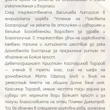
ръкопляскания и възгласи.
След тържествената Василиева Литургия в
енорийската църква "Успение на Пресвета
Богородица" на реката бе отслужен и извършен и
Великия Богоявленски водосвет за здраве и
благополучие. С тържествен звън на църковните
камбани тръгна и литийното шествие до река
Долнобанска Бистрица за празничния ритуал по
хвърляне на Божия кръст.
Деветгодишният Кристиян Костадинов Тодоров
– ученик в трети клас, син на шефа на
долнобанския Мото Офроуд клуб и внук на
заместник кмета на община Долна баня инж.
Красимир Тодоров, имаше честта тази година да
извади от ледените води Божият кръст и да
получи благословията на отец Пламен Димитров.
Той бе облечен в специална църковна роба, донесена