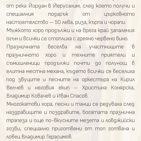
от река Йордан в Йерусалим, след което получи и
специалния подарък от църковното
настоятелство – 50 лева, риза, кърпа и чорапи.
Мъжкото хоро продължи и на брега край запаления
огън и всички се стоплиха с греяно червено вино.
Празничната веселба на участниците в
празничното хоро и техните приятели и
съмишленици продължи почти до полунощ в
елитна местна механа, където всички се веселиха
под звуците и песните на оркестъра на Кирил
Велчев и неговия екип – Христина Конярска,
Владимир Ковачев и Иван Спасов.
Многокатови хора, песни и танци се редуваха след
наздравиците и поздравите, богатата празнична
трапеза и още по-вкусните мезета и ловджийски
гозби, специално приготвени от топ готвача и
ловец Владимир Герасимов.