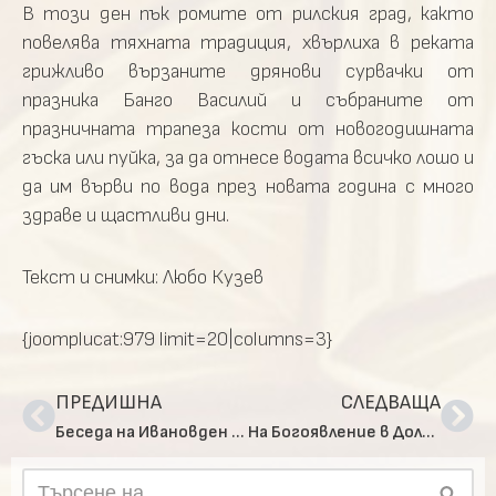
В този ден пък ромите от рилския град, както
повелява тяхната традиция, хвърлиха в реката
грижливо вързаните дрянови сурвачки от
празника Банго Василий и събраните от
празничната трапеза кости от новогодишната
гъска или пуйка, за да отнесе водата всичко лошо и
да им върви по вода през новата година с много
здраве и щастливи дни.
Текст и снимки: Любо Кузев
{joomplucat:979 limit=20|columns=3}
ПРЕДИШНА
СЛЕДВАЩА
Беседа на Ивановден с дванадесетокласниците от 21 СУ „Христо Ботев“, гр. София
На Богоявление в Долна баня