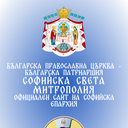
Продължете
към
съдържанието
Българска православна църква -
Българска патриаршия
Софийска света
митрополия
Официален сайт на софийска
епархия