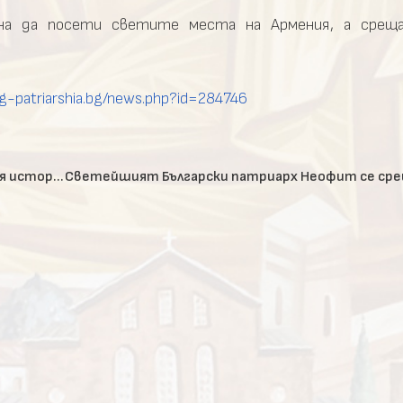
ана да посети светите места на Армения, а срещ
g-patriarshia.bg/news.php?id=284746
Българският патриарх Неофит се срещна с френския историк Елен Карер д’Анкос и посланика на Франция Ерик Льобедел