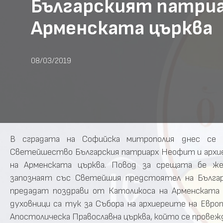
Българският патри
Арменската църква
08/03/2019
В сградата на Софийска митрополия днес се
Светейшество Българския патриарх Неофит и архие
на Арменската църква. Повод за срещата бе же
запознаят със Светейшия предстоятел на Българ
предадат поздрави от Католикоса на Арменската ц
духовници са тук за Събора на архиереите на Евро
Апостолическа Православна църква, който се провежд