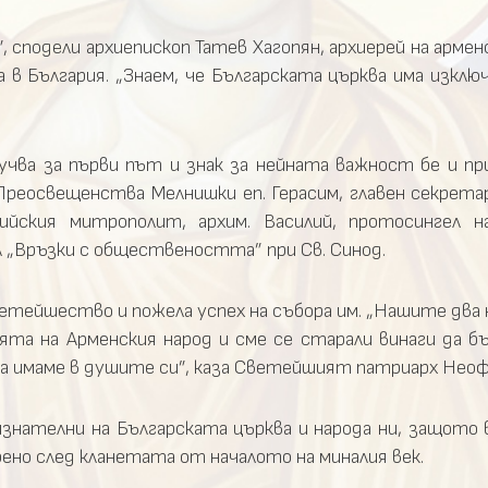
, сподели архиепископ Татев Хагопян, архиерей на армен
в България. „Знаем, че Българската църква има изклю
чва за първи път и знак за нейната важност бе и п
Преосвещенства Мелнишки еп. Герасим, главен секретар
ийския митрополит, архим. Василий, протосингел н
ел „Връзки с обществеността” при Св. Синод.
тейшество и пожела успех на събора им. „Нашите два н
ята на Арменския народ и сме се старали винаги да б
 да имаме в душите си”, каза Светейшият патриарх Нео
изнателни на Българската църква и народа ни, защото 
ено след кланетата от началото на миналия век.