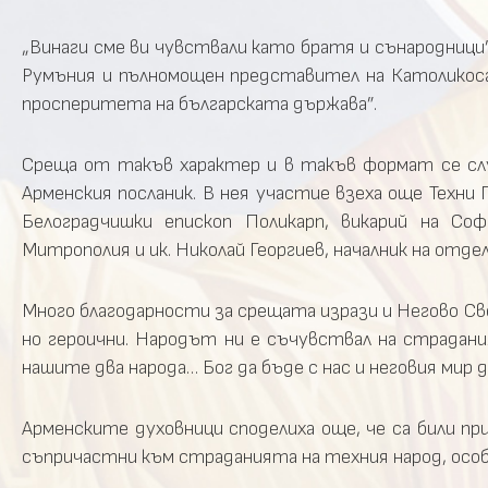
„Винаги сме ви чувствали като братя и сънародници”
Румъния и пълномощен представител на Католикоса 
просперитета на българската държава”.
Среща от такъв характер и в такъв формат се слу
Арменския посланик. В нея участие взеха още Техни 
Белоградчишки епископ Поликарп, викарий на Соф
Митрополия и ик. Николай Георгиев, началник на отд
Много благодарности за срещата изрази и Негово Све
но героични. Народът ни е съчувствал на страдани
нашите два народа… Бог да бъде с нас и неговия мир
Арменските духовници споделиха още, че са били пр
съпричастни към страданията на техния народ, особ