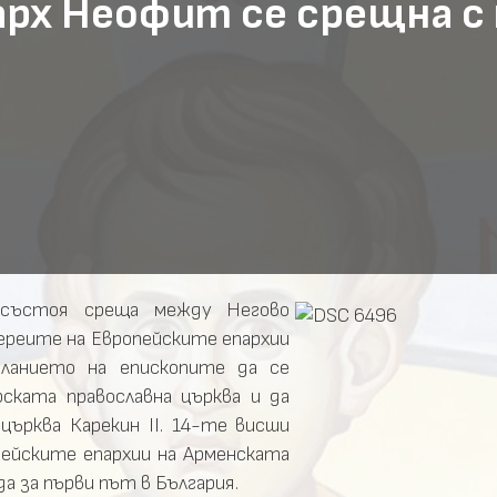
арх Неофит се срещна 
 състоя среща между Негово
реите на Европейските епархии
ланието на епископите да се
ската православна църква и да
ърква Карекин II. 14-те висши
пейските епархии на Арменската
а за първи път в България.