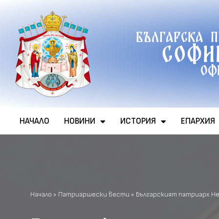
Продължете
Българска 
към
Софи
съдържанието
Оф
НАЧАЛО
НОВИНИ
ИСТОРИЯ
ЕПАРХИЯ
Начало
»
Патриаршески вести
»
Българският патриарх Н