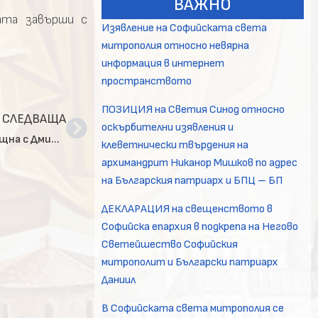
ВАЖНО
ата завърши с
Изявление на Софийската света
митрополия относно невярна
информация в интернет
пространството
ПОЗИЦИЯ на Светия Синод относно
СЛЕДВАЩА
оскърбителни изявления и
Светейшият Български патриарх Неофит се срещна с Дмитрий Медведев
клеветнически твърдения на
архимандрит Никанор Мишков по адрес
на Българския патриарх и БПЦ – БП
ДЕКЛАРАЦИЯ на свещенството в
Софийска епархия в подкрепа на Негово
Светейшество Софийския
митрополит и Български патриарх
Даниил
В Софийската света митрополия се