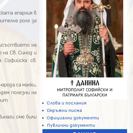
ската епархия в
чителна роля за
рисъствието на
 на Св. Синод и
а Софийска св.
арода са малки,
ъдем полезни на
фит.
Слова и послания
Окръжни писма
винаги сме били
Официални документи
Публични документи