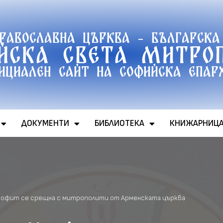
православна църква - Българска
йска света митро
ициален сайт на софийска епар
ДОКУМЕНТИ
БИБЛИОТЕКА
КНИЖАРНИЦ
еофит се срещна с митрополити от Арменската църква