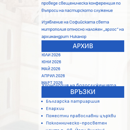
проведе свещеническа конференция по
въпроси на пастирското служение
Изявление на Софийската света
митрополия относно наложен „аргос“ на
архимандрит Никанор
АРХИВ
ЮЛИ 2026
ЮНИ 2026
МАЙ 2026
АПРИЛ 2026
МАРТ 2026
Хронология на богослуженията
ВРЪЗКИ
Българска патриаршия
Епархии
Поместни православни църкви
Поклонническо-просветен