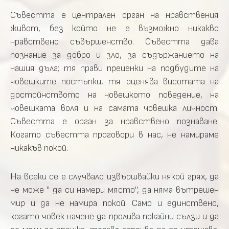
Съвестта е централен орган на нравствения
живот, без който не е възможно никакво
нравствено съвършенство. Съвестта дава
познание за добро и зло, за съдържанието на
нашия дълг; тя прави преценки на подбудите на
човешките постъпки, тя оценява висотата на
достойнството на човешкото поведение, на
човешката воля и на самата човешка личност.
Съвестта е орган за нравствено познаване.
Когато съвестта проговори в нас, не намираме
никакъв покой.
На всеки се е случвало извършвайки някой грях, да
не може " да си намери място", да няма вътрешен
мир и да не намира покой. Само и единствено,
когато човек начене да пролива покайни сълзи и да