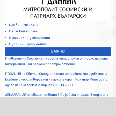
Слова и послания
Окръжни писма
Официални документи
Публични документи
ВАЖНО
Изявление на Софийската света митрополия относно невярна
информация в интернет пространството
ПОЗИЦИЯ на Светия Синод относно оскърбителни изявления и
клеветнически твърдения на архимандрит Никанор Мишков по
адрес на Българския патриарх и БПЦ – БП
ДЕКЛАРАЦИЯ на свещенството в Софийска епархия в подкрепа
на Негово Светейшество Софийския митрополит и Български
патриарх Даниил
В Софийската света митрополия се проведе свещеническа