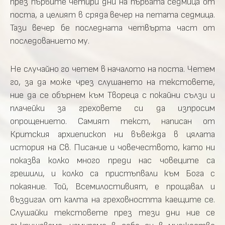
през първите четири дни на първата седмица от
поста, а целият в сряда вечер на петата седмица.
Тази вечер бе последната четвърта част от
последованието му.
Не случайно го четем в началото на поста. Четем
го, за да може чрез слушането на текстовете,
ние да се обърнем към Твореца с покайни сълзи и
плачейки за греховете си да изпросим
опрощението. Самият текст, написан от
Критския архиепископ ни въвежда в цялата
история на Св. Писание и човечеството, като ни
показва колко много преди нас човеците са
грешили, и колко са пристъпвали към Бога с
покаяние. Той, Всемилостивият, е прощавал и
въздигал от калта на греховността каещите се.
Слушайки текстовете през тези дни ние се