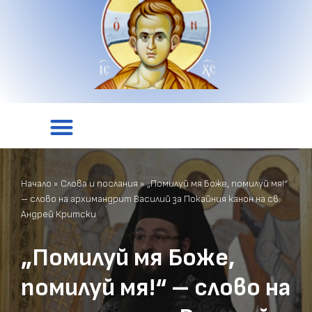
Начало
»
Слова и послания
»
„Помилуй мя Боже, помилуй мя!“
– слово на архимандрит Василий за Покайния канон на св.
Андрей Критски
„Помилуй мя Боже,
помилуй мя!“ – слово на