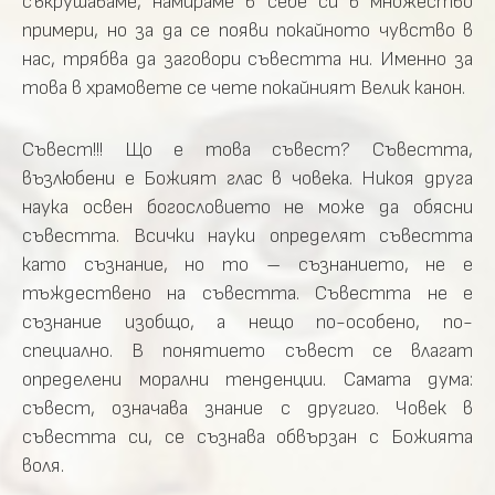
съкрушаваме, намираме в себе си в множество
примери, но за да се появи покайното чувство в
нас, трябва да заговори съвестта ни. Имeнно за
това в храмовете се чете покайният Велик канон.
Съвест!!! Що е това съвест? Съвестта,
възлюбени е Божият глас в човека. Никоя друга
наука освен богословието не може да обясни
съвестта. Всички науки определят съвестта
като съзнание, но то – съзнанието, не е
тъждествено на съвестта. Съвестта не е
съзнание изобщо, а нещо по-особено, по-
специално. В понятието съвест се влагат
определени морални тенденции. Самата дума:
съвест, означава знание с другиго. Човек в
съвестта си, се съзнава обвързан с Божията
воля.