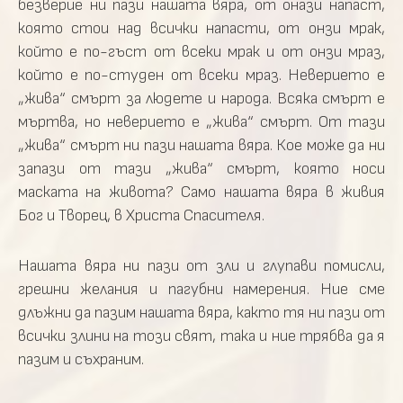
безверие ни пази нашата вяра, от онази напаст,
която стои над всички напасти, от онзи мрак,
който е по-гъст от всеки мрак и от онзи мраз,
който е по-студен от всеки мраз. Неверието е
„жива“ смърт за людете и народа. Всяка смърт е
мъртва, но неверието е „жива“ смърт. От тази
„жива“ смърт ни пази нашата вяра. Кое може да ни
запази от тази „жива“ смърт, която носи
маската на живота? Само нашата вяра в живия
Бог и Творец, в Христа Спасителя.
Нашата вяра ни пази от зли и глупави помисли,
грешни желания и пагубни намерения. Ние сме
длъжни да пазим нашата вяра, както тя ни пази от
всички злини на този свят, така и ние трябва да я
пазим и съхраним.