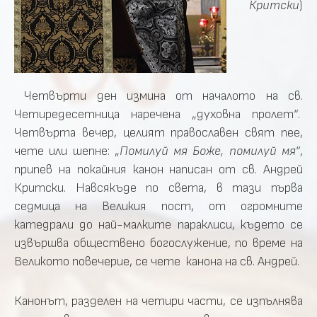
Критски
)
Четвърти ден измина от началото на св.
Четиредесетница наречена „духовна пролет“.
Четвърта вечер, целият православен свят пее,
чете или шепне: „
Помилуй мя Боже, помилуй мя
“,
припев на покайния канон написан от св. Андрей
Критски. Навсякъде по света, в тази първа
седмица на Великия пост, от огромните
катедрали до най-малките параклиси, където се
извършва обществено богослужение, по време на
Великото повечерие, се чете канона на св. Андрей.
Канонът, разделен на четири части, се изпълнява