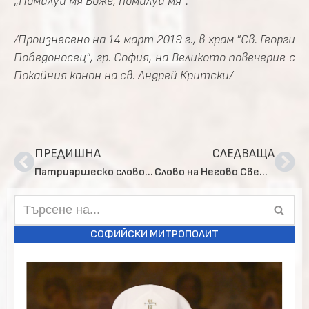
„
Помилуй мя Боже, помилуй мя“.
/Произнесено на 14 март 2019 г., в храм "Св. Георги
Победоносец", гр. София, на Великото повечерие с
Покайния канон на св. Андрей Критски/
ПРЕДИШНА
СЛЕДВАЩА
Патриаршеско слово за Благовещение
Слово на Негово Светейшество Българския патриарх Неофит за Неделя сиропустна
СОФИЙСКИ МИТРОПОЛИТ