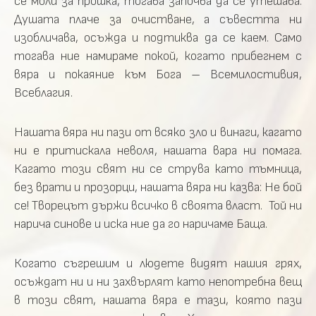
се моли за прошка, тогава започва да се утешава.
Душата плаче за очистване, а съвестта ни
изобличава, осъжда и подтиква да се каем. Само
тогава ние намираме покой, когато прибегнем с
вяра и покаяние към Бога – Всемилостивия,
Всеблагия.
Нашата вяра ни пази от всяко зло и винаги, кагато
ни е притискала неволя, нашата вара ни помага.
Кагато този свят ни се струва като тъмница,
без врати и прозорци, нашата вяра ни казва: Не бой
се! Творецът държи всичко в своята власт. Той ни
нарича синове и иска ние да го наричаме Баща.
Когато съгрешим и людете видят нашия грях,
осъждат ни и ни захвърлят като непотребна вещ
в този свят, нашата вяра е тази, която пази