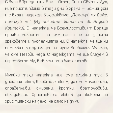
С вяра в Триединния Бог – Отец, Син и Святия Дух,
ние пристъпваме в тези дни в храма – Божия дом
и с вяра и надежда възкликваме: „
Помилуй мя Боже,
помилуй мя“ (Из покайния канон на св. Андрей
Критски).
С надежда, че Всемилостивият Бог ще
прояви милостта си към нас и не ще зачита
греховете и злодеянията ни. С надежда, че ще ни
помилва и в съдния ден ще чуем Всеблагия Му глас,
че сме Негови чеда. С надеждата, че ще влезем в
царството Му, във вечното блаженство.
Имайки тази надежда ние сме длъжни тук, в
днешния свят, в който живеем, да сме милостиви,
справедливи, смирени, кротки, братолюбиви,
обладаващи Христовата любов да живеем по
християнски на дело, не само на думи.