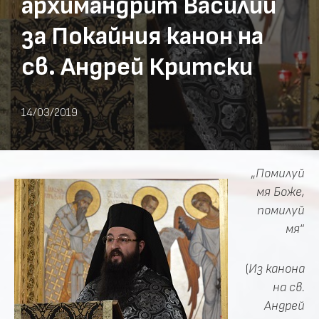
архимандрит Василий
за Покайния канон на
св. Андрей Критски
14/03/2019
„
Помилуй
мя Боже,
помилуй
мя
“
(
Из канона
на св.
Андрей