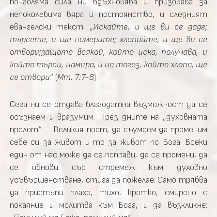
по-голяма сила ни вдъхновява и призовава за
непоколебима вяра и постоянство, и следният
евангелски текст. „
Искайте, и ще ви се даде;
търсете, и ще намерите; хлопайте, и ще ви се
отвори;защото всякой, който иска, получава, и
който търси, намира, и на тогоз, който хлопа, ще
се отвори
“ (
Мт. 7:7-8
).
Сега ни се отдава благодатна възможност да се
осъзнаем и вразумим. През дните на „духовната
пролет“ – Великия пост, да съумеем да променим
себе си за живот и то за живот по Бога. Всеки
един от нас може да се поправи, да се промени, да
се обнови със стремеж към духовно
усъвършенстване, стига да пожелае. Само трябва
да пристъпи плахо, тихо, кротко, смирено с
покаяние и молитва към Бога, и да възкликне: