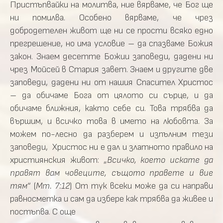
Пристъпвайки на молитва, ние вярваме, че Бог ще
ни помилва. Особено вярваме, че чрез
добродетелен живот ще ни се прости всяко едно
прегрешение, но има условие – да спазваме Божия
закон. Знаем десетте Божии заповеди, дадени ни
чрез Мойсей в Стария завет. Знаем и другите две
заповеди, дадени ни от нашия Спасител Христос
– да обичаме Бога от цялото си сърце, и да
обичаме ближния, както себе си. Това трябва да
вършим, и всичко това в името на любовта. За
можем по-лесно да разберем и изпълним тези
заповеди, Христос ни е дал и златното правило на
християнския живот: „
Всичко, което искате да
правят вам човеците, същото правете и вие
тям
“ (
Мт. 7:12
) От тук всеки може да си направи
равносметка и сам да избере как трябва да живее и
постъпва. С още