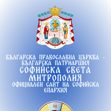
Продължете
към
съдържанието
Българска православна църква -
Българска патриаршия
Софийска света
митрополия
Официален сайт на софийска
епархия