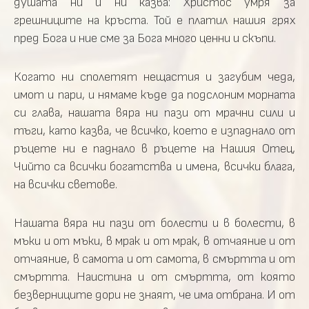
душата ни и ни казва: Христос умря за
грешниците на кръста. Той е платил нашия грях
пред Бога и ние сме за Бога много ценни и скъпи.
Когато ни сполетят нещастия и загубим чеда,
имот и пари, и нямаме къде да подслоним морната
си глава, нашата вяра ни пази от мрачни сили и
тъги, като казва, че всичко, което е изпаднало от
ръцете ни е паднало в ръцете на Нашия Отец,
Чийто са всички богатства и имена, всички блага,
на всички светове.
Нашата вяра ни пази от болести и в болести, в
мъки и от мъки, в мрак и от мрак, в отчаяние и от
отчаяние, в самота и от самота, в смъртта и от
смъртта. Наистина и от смъртта, от която
безверниците дори не знаят, че има отбрана. И от