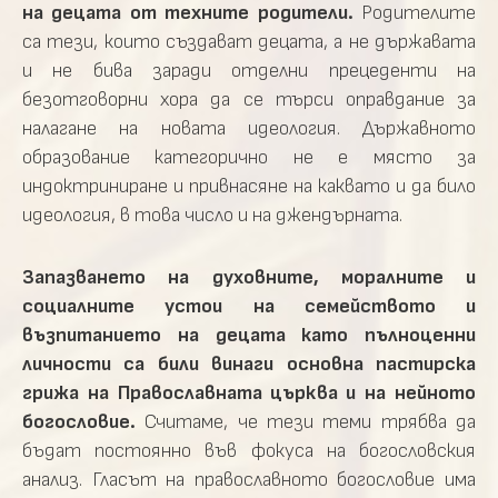
на децата от техните родители.
Родителите
са тези, които създават децата, а не държавата
и не бива заради отделни прецеденти на
безотговорни хора да се търси оправдание за
налагане на новата идеология. Държавното
образование категорично не е място за
индоктриниране и привнасяне на каквато и да било
идеология, в това число и на джендърната.
Запазването на духовните, моралните и
социалните устои на семейството и
възпитанието на децата като пълноценни
личности са били винаги основна пастирска
грижа на Православната църква и на нейното
богословие.
Считаме, че тези теми трябва да
бъдат постоянно във фокуса на богословския
анализ. Гласът на православното богословие има