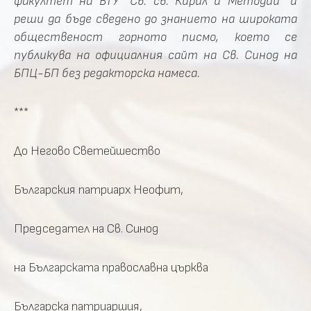
факултет на ВТУ "Св. св. Кирил и Методий" и
реши да бъде сведено до знанието на широката
общественост горното писмо, което се
публикува на официалния сайт на Св. Синод на
БПЦ-БП без редакторска намеса.
***
До Негово Светейшество
Българския патриарх Неофит,
Председател на Св. Синод
на Българската православна църква
Българска патриаршия,