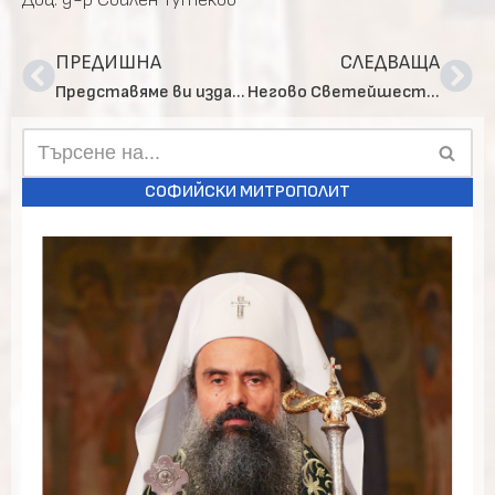
ПРЕДИШНА
СЛЕДВАЩА
Представяме ви изданията на Синодално издателство на БПЦ-БП
Негово Светейшество патриарх Неофит се срещна с дарителя Игнат Канев
СОФИЙСКИ МИТРОПОЛИТ