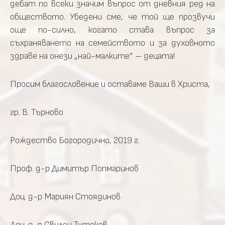
дебат по всеки значим въпрос от дневния ред на
обществото. Убедени сме, че той ще прозвучи
още по-силно, когато става въпрос за
съхраняването на семейството и за духовното
здраве на онези „най-малките” – децата!
Просим благословение и оставаме Ваши в Христа,
гр. В. Търново
Рождество Богородично, 2019 г.
Проф. д-р Димитър Попмаринов
Доц. д-р Мариян Стоядинов
Доц. д-р Свилен Тутеков