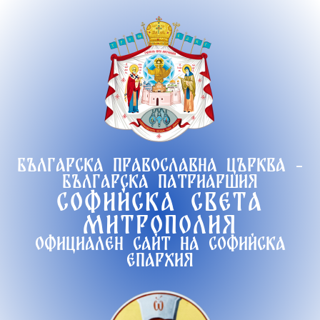
Продължете
към
съдържанието
Българска православна църква -
Българска патриаршия
Софийска света
митрополия
Официален сайт на софийска
епархия