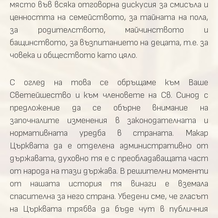
място във всяка отговорна дискусия за смисъла и
ценността на семейството, за тайната на пола,
за родителството, майчинството и
бащинството, за възпитанието на децата, т.е. за
човека и обществото като цяло.
С оглед на това се обръщаме към Ваше
Светейшество и към членовете на Св. Синод с
предложение да се обърне внимание на
започналите изменения в законодателната и
нормативната уредба в страната. Макар
Църквата да е отделена административно от
държавата, духовно тя е с преобладаващата част
от народа на тази държава. В решителни моменти
от нашата история тя винаги е вземала
спасителна за него страна. Убедени сме, че гласът
на Църквата трябва да бъде чут в публичния