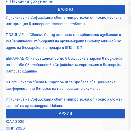
Публични документи
ВАЖНО
Изявление на Софийската света митрополия относно невярна
информация в интернет пространството
ПОЗИЦИЯ на Светия Синод относно оскърбителни изявления и
клеветнически твърдения на архимандрит Никанор Мишков по
адрес на Българския патриарх и БПЦ – БП
ДЕКЛАРАЦИЯ на свещенството в Софийска епархия в подкрепа
на Негово Светейшество Софийския митрополит и Български
патриарх Даниил
В Софийската света митрополия се проведе свещеническа
конференция по въпроси на пастирското служение
Изявление на Софийската света митрополия относно наложен
„аргос“ на архимандрит Никанор
АРХИВ
ЮЛИ 2026
ЮНИ 2026