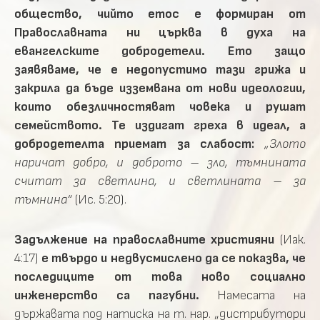
общество, чийто етос е формиран от
Православната ни църква в духа на
евангелските добродетели. Ето защо
заявяваме, че е недопустимо тази грижа и
закрила да бъде изземвана от нови идеологии,
които обезличностяват човека и рушат
семейството. Те издигат греха в идеал, а
добродетелта приемат за слабост:
„Злото
наричат добро, и доброто – зло, тъмнината
считат за светлина, и светлината – за
тъмнина“
(Ис. 5:20).
Задължение на православните християни
(Иак.
4:17)
е твърдо и недвусмислено да се показва, че
последиците от това ново социално
инженерство са пагубни.
Намесата на
държавата под натиска на т. нар. „дистрибутори