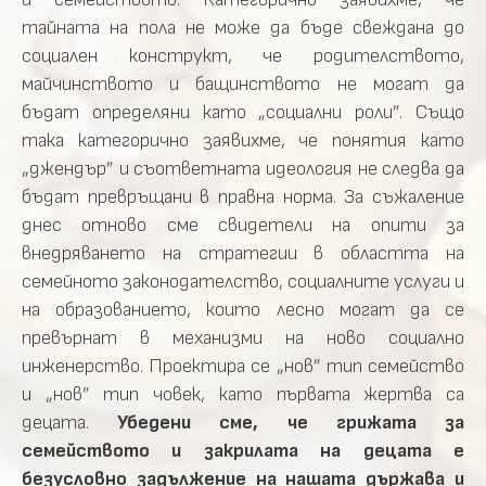
тайната на пола не може да бъде свеждана до
социален конструкт, че родителството,
майчинството и бащинството не могат да
бъдат определяни като „социални роли”. Също
така категорично заявихме, че понятия като
„джендър” и съответната идеология не следва да
бъдат превръщани в правна норма. За съжаление
днес отново сме свидетели на опити за
внедряването на стратегии в областта на
семейното законодателство, социалните услуги и
на образованието, които лесно могат да се
превърнат в механизми на ново социално
инженерство. Проектира се „нов” тип семейство
и „нов” тип човек, като първата жертва са
децата.
Убедени сме, че грижата за
семейството и закрилата на децата е
безусловно задължение на нашата държава и