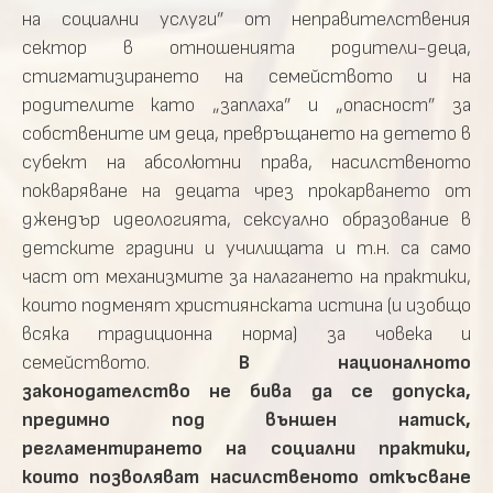
на социални услуги” от неправителствения
сектор в отношенията родители-деца,
стигматизирането на семейството и на
родителите като „заплаха” и „опасност” за
собствените им деца, превръщането на детето в
субект на абсолютни права, насилственото
покваряване на децата чрез прокарването от
джендър идеологията, сексуално образование в
детските градини и училищата и т.н. са само
част от механизмите за налагането на практики,
които подменят християнската истина (и изобщо
всяка традиционна норма) за човека и
семейството.
В националното
законодателство не бива да се допуска,
предимно под външен натиск,
регламентирането на социални практики,
които позволяват насилственото откъсване