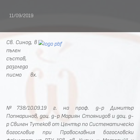
11/09/2019
Св. Синод, в
пълен
състав,
разгледа
писмо вх.
№738/10.09.19 г. на проф. д-р Димитър
Попмаринов, доц. д-р Мариян Стоянидов и доц. д-
р Свилен Тутеков от Център по Систематическо
богословие при Православния богословски