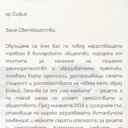
гр. София
Ваше Светейшество,
Обръщаме се към Вас по повод нарастващата
тревога в българското общество, породена от
опитите за налагане на социално
законодателство и образователни практики,
основани върху идеологии, застрашаващи самата
същност и достойнството на човека като образ
Божий. Започва се от „най-малките” – децата, а
по такъв начин се рушат семейството и
обществото. През миналата 2018 г. излязохме със
становище по широко разискваната Истанбулска
конвенция и нейните скрити опасности за децата
и семейството. Категорично заявихме, че