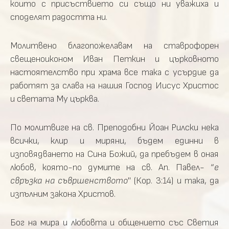
които с присъствието си също ни уважиха и
споделят радостта ни.
Молитвено благопожелавам на ставрофорен
свещеноиконом Иван Петкин и църковното
настоятелство при храма все така с усърдие да
работят за слава на нашия Господ Иисус Христос
и светата Му църква.
По молитвиге на св. Преподобни Йоан Рилски нека
всички, клир и миряни, бъдем единни в
изповядването на Сина Божий, да пребъдем в оная
любов, която-по думите на св. Ап. Павел- “
е
свръзка на съвршенството
" (Кор. 3:14) и така, да
изпълним закона Христов.
Бог на мира и любовта и общението със Светия