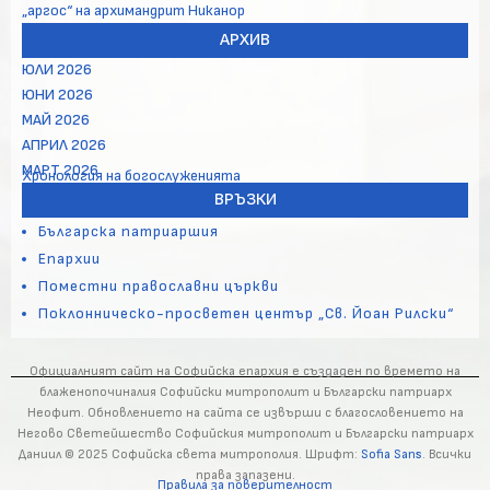
„аргос“ на архимандрит Никанор
АРХИВ
ЮЛИ 2026
ЮНИ 2026
МАЙ 2026
АПРИЛ 2026
МАРТ 2026
Хронология на богослуженията
ВРЪЗКИ
Българска патриаршия
Епархии
Поместни православни църкви
Поклонническо-просветен център „Св. Йоан Рилски“
Официалният сайт на Софийска епархия е създаден по времето на
блаженопочиналия Софийски митрополит и Български патриарх
Неофит. Обновлението на сайта се извърши с благословението на
Негово Светейшество Софийския митрополит и Български патриарх
Даниил © 2025 Софийска света митрополия. Шрифт:
Sofia Sans
. Всички
права запазени.
Правила за поверителност