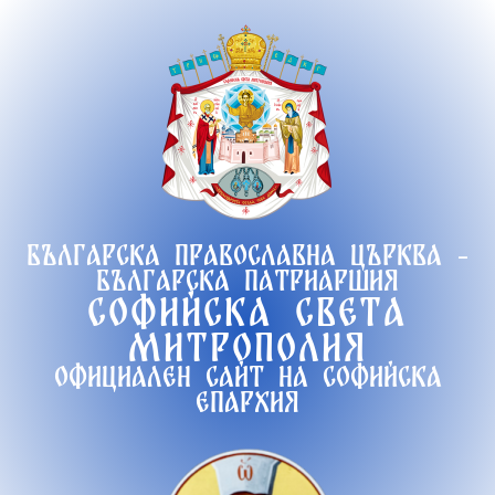
Продължете
към
съдържанието
Българска православна църква -
Българска патриаршия
Софийска света
митрополия
Официален сайт на софийска
епархия