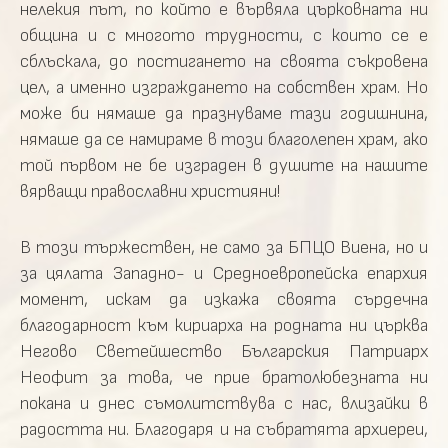
нелекия път, по който е вървяла църковната ни
община и с многото трудности, с които се е
сблъскала, до постигането на своята съкровена
цел, а именно изграждането на собствен храм. Но
може би нямаше да празнуваме тази годишнина,
нямаше да се намираме в този благолепен храм, ако
той първом не бе изграден в душите на нашите
вярващи православни християни!
В този тържествен, не само за БПЦО Виена, но и
за цялата Западно- и Средноевропейска епархия
момент, искам да изкажа своята сърдечна
благодарност към кириарха на родната ни църква
Негово Светейшество Българския Патриарх
Неофит за това, че прие братолюбезната ни
покана и днес съмoлитствува с нас, влизайки в
радостта ни. Благодаря и на събратята архиереи,