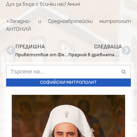
Дух да бъде с всички нас! Амин!
+Западно- и Средноевропейски митрополит
АНТОНИЙ
ПРЕДИШНА
СЛЕДВАЩА
Приветствие от Федералния австрийски президент до Българската църковна община във Виена
Празник в древната Шумска света обител „Св. Архангел Михаил“
СОФИЙСКИ МИТРОПОЛИТ