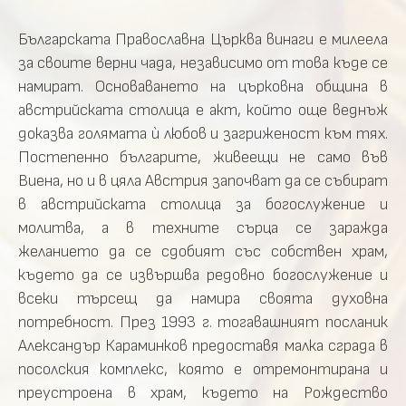
Българската Православна Църква винаги е милеела
за своите верни чада, независимо от това къде се
намират. Основаването на църковна община в
австрийската столица е акт, който още веднъж
доказва голямата ѝ любов и загриженост към тях.
Постепенно българите, живеещи не само във
Виена, но и в цяла Австрия започват да се събират
в австрийската столица за богослужение и
молитва, а в техните сърца се заражда
желанието да се сдобият със собствен храм,
където да се извършва редовно богослужение и
всеки търсещ да намира своята духовна
потребност. През 1993 г. тогавашният посланик
Александър Караминков предоставя малка сграда в
посолския комплекс, която е отремонтирана и
преустроена в храм, където на Рождество