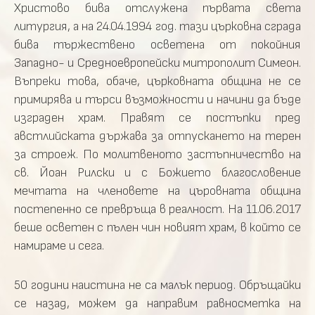
Христово бива отслужена първата света
литургия, а на 24.04.1994 год. тази църковна сграда
бива тържествено осветена от покойния
Западно- и Средноевропейски митрополит Симеон.
Въпреки това, обаче, църковната община не се
примирява и търси възможности и начини да бъде
изграден храм. Правят се постъпки пред
австлийската държава за отпускането на терен
за строеж. По молитвеното застъпничество на
св. Йоан Рилски и с Божието благословение
мечтата на членовете на църовната община
постепенно се превръща в реалност. На 11.06.2017
беше осветен с пълен чин новият храм, в който се
намираме и сега.
50 години наистина не са малък период. Обръщайки
се назад, можем да направим равносметка на