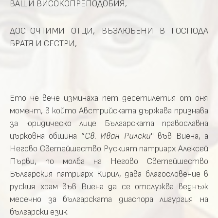
ВАШИ ВИСОКОПРЕПОДОБИЯ,
ДОСТОЧТИМИ ОТЦИ, ВЪЗЛЮБЕНИ В ГОСПОДА
БРАТЯ И СЕСТРИ,
Ето че вече изминаха пет десетилетия от оня
момент, в който Австрийската държава признава
за юридическо лице Българската православна
църковна община “
Св. Иван Рилски
" във Виена, а
Негово Светейшество Руският патриарх Алексей
Първи, по молба на Негово Светейшество
Българския патриарх Кирил, дава благословение в
руския храм във Виена да се отслужва веднъж
месечно за българската диаспора лигургия на
български език.