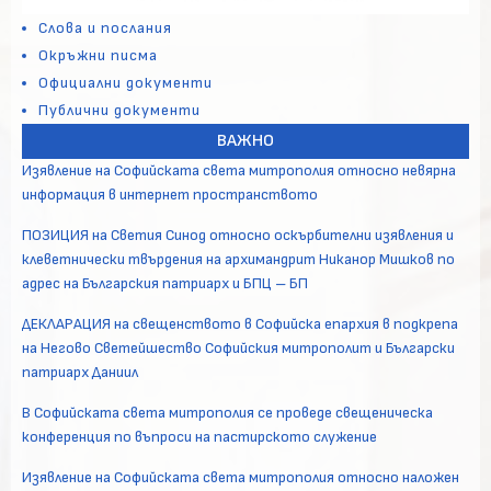
Слова и послания
Окръжни писма
Официални документи
Публични документи
ВАЖНО
Изявление на Софийската света митрополия относно невярна
информация в интернет пространството
ПОЗИЦИЯ на Светия Синод относно оскърбителни изявления и
клеветнически твърдения на архимандрит Никанор Мишков по
адрес на Българския патриарх и БПЦ – БП
ДЕКЛАРАЦИЯ на свещенството в Софийска епархия в подкрепа
на Негово Светейшество Софийския митрополит и Български
патриарх Даниил
В Софийската света митрополия се проведе свещеническа
конференция по въпроси на пастирското служение
Изявление на Софийската света митрополия относно наложен