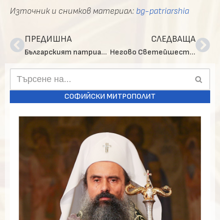
Източник и снимков материал:
bg-patriarshia
ПРЕДИШНА
СЛЕДВАЩА
Българският патриарх Неофит се срещна с новия посланик на Израел Н. Пр. Йорам Елрон
Негово Светейшество взе молитвено участие в храмовия празник на ПКСХП „Св. Александър Невски“
СОФИЙСКИ МИТРОПОЛИТ