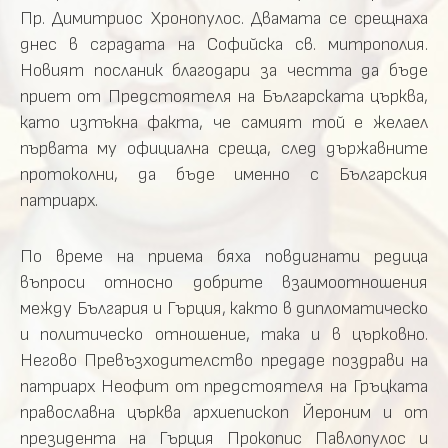
Пр. Димитриос Хронопулос. Двамата се срещнаха
днес в сградата на Софийска св. митрополия.
Новият посланик благодари за честта да бъде
приет от Предстоятеля на Българската църква,
като изтъкна факта, че самият той е желаел
първата му официална среща, след държавните
протоколни, да бъде именно с Българския
патриарх.
По време на приема бяха повдигнати редица
въпроси относно добрите взаимоотношения
между България и Гърция, както в дипломатическо
и политическо отношение, така и в църковно.
Негово Превъзходителство предаде поздрави на
патриарх Неофит от предстоятеля на Гръцката
православна църква архиепископ Йероним и от
президента на Гърция Прокопис Павлопулос и