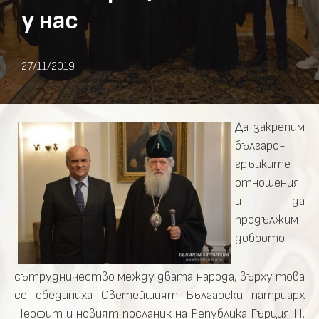
у нас
27/11/2019
Да закрепим
българо-
гръцките
отношения
и да
продължим
доброто
сътрудничество между двата народа, върху това
се обединиха Светейшият Български патриарх
Неофит и новият посланик на Република Гърция Н.