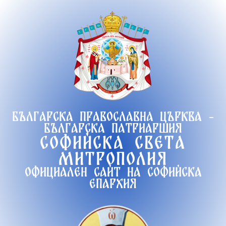
Продължете
към
съдържанието
Българска православна църква -
Българска патриаршия
Софийска света
митрополия
Официален сайт на софийска
епархия