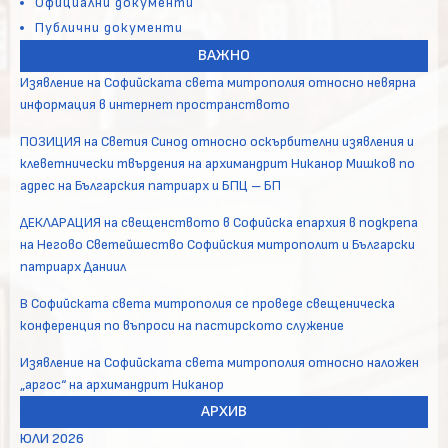
Официални документи
Публични документи
ВАЖНО
Изявление на Софийската света митрополия относно невярна
информация в интернет пространството
ПОЗИЦИЯ на Светия Синод относно оскърбителни изявления и
клеветнически твърдения на архимандрит Никанор Мишков по
адрес на Българския патриарх и БПЦ – БП
ДЕКЛАРАЦИЯ на свещенството в Софийска епархия в подкрепа
на Негово Светейшество Софийския митрополит и Български
патриарх Даниил
В Софийската света митрополия се проведе свещеническа
конференция по въпроси на пастирското служение
Изявление на Софийската света митрополия относно наложен
„аргос“ на архимандрит Никанор
АРХИВ
ЮЛИ 2026