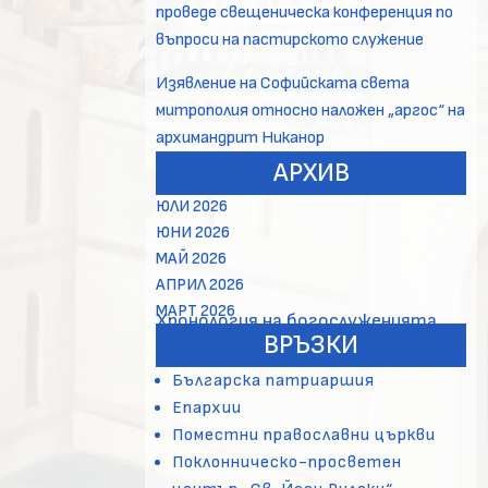
проведе свещеническа конференция по
въпроси на пастирското служение
Изявление на Софийската света
митрополия относно наложен „аргос“ на
архимандрит Никанор
АРХИВ
ЮЛИ 2026
ЮНИ 2026
МАЙ 2026
АПРИЛ 2026
МАРТ 2026
Хронология на богослуженията
ВРЪЗКИ
Българска патриаршия
Епархии
Поместни православни църкви
Поклонническо-просветен