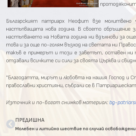
протодяконите
Българският патриарх Неофит взе молитвено у
настъпващата нова година. В своето обръщение з
настъпването на Новата година ни вдъхнови за още 
това и за още по-голям възход на светата ни Правосл
такъв е примерът и този е заветът, оставен ни п
отдавали всичките си сили за своята Църква и свид
"Благодатта, мирът и любовта на нашия Господ и Сп
православни християни, събрали се в Патриаршескат
Източник и по-богат снимков материал:
bg-patriars
ПРЕДИШНА