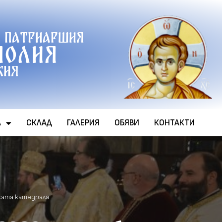
 патриаршия
полия
хия
А
СКЛАД
ГАЛЕРИЯ
ОБЯВИ
КОНТАКТИ
ката катедрала