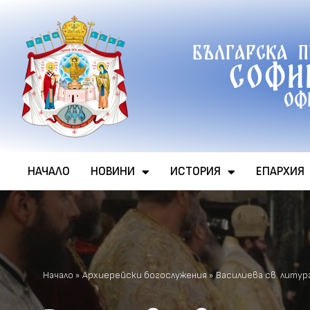
Продължете
Българска 
към
Софи
съдържанието
Оф
НАЧАЛО
НОВИНИ
ИСТОРИЯ
ЕПАРХИЯ
Начало
»
Архиерейски богослужения
»
Василиева св. литур