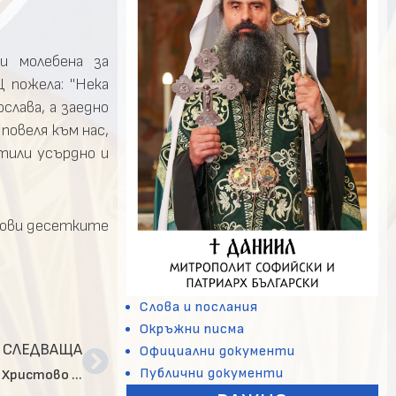
и молебена за
 пожела: "Нека
слава, а заедно
повеля към нас,
тили усърдно и
слови десетките
Слова и послания
Окръжни писма
СЛЕДВАЩА
Официални документи
Публични документи
Патриаршеска св. Литургия по повод Рождество Христово в ПКСХП „Св. Александър Невски“