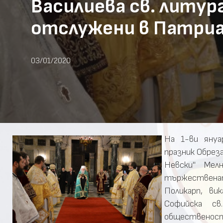
Василиева св. литур
отслужени в Патри
03/01/2020
На 1-ви януа
празник Обреза
Невски" Мел
тържественат
Поликарп, ви
Софийска св
общественост