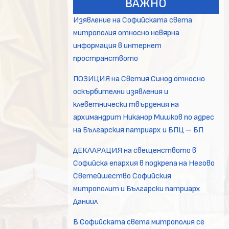
ВАЖНО
Изявление на Софийската света
митрополия относно невярна
информация в интернет
пространството
ПОЗИЦИЯ на Светия Синод относно
оскърбителни изявления и
клеветнически твърдения на
архимандрит Никанор Мишков по адрес
на Българския патриарх и БПЦ – БП
ДЕКЛАРАЦИЯ на свещенството в
Софийска епархия в подкрепа на Негово
Светейшество Софийския
митрополит и Български патриарх
Даниил
В Софийската света митрополия се