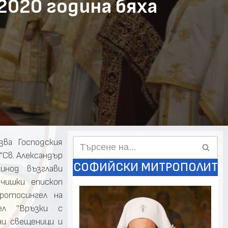
2020 година бяха
зва Господския
 "Св. Александър
СОФИЙСКИ МИТРОПОЛИТ
инод възглави
чишки епископ
протосингел на
ел "Връзки с
ни свещеници и