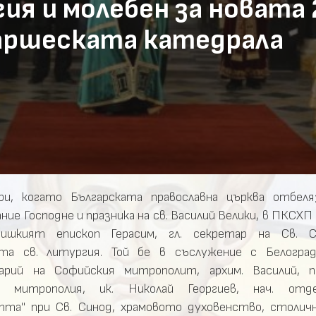
гия и молебен за новата 
аршеската катедрала
ри, когато Българската православна църква отбеля
ние Господне и празника на св. Василий Велики, в ПКСХП
нишкият епископ Герасим, гл. секретар на Св. С
а св. литургия. Той бе в съслужение с Белоград
карий на Софийския митрополит, архим. Василий, 
. митрополия, ик. Николай Георгиев, нач. отд
та" при Св. Синод, храмовото духовенство, столич