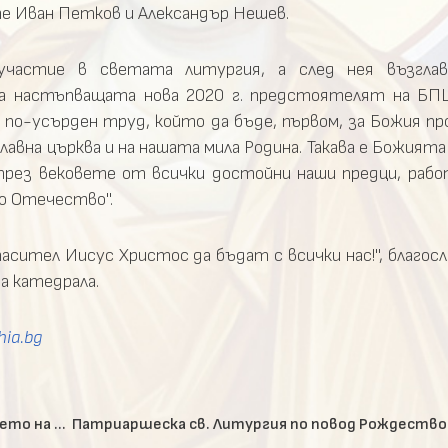
 Иван Петков и Александър Нешев.
частие в светата литургия, а след нея възглав
а настъпващата нова 2020 г. предстоятелят на БПЦ
по-усърден труд, който да бъде, първом, за Божия про
авна църква и на нашата мила Родина. Такава е Божията 
рез вековете от всички достойни наши предци, рабо
но Отечество".
асител Иисус Христос да бъдат с всички нас!", благо
а катедрала.
hia.bg
Молебен и литийно шествие по случай освобождението на град София