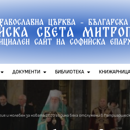
православна църква - Българска
йска света митро
ициален сайт на софийска епар
ДОКУМЕНТИ
БИБЛИОТЕКА
КНИЖАРНИЦ
гия и молебен за новата 2020 година бяха отслужени в Патриаршес