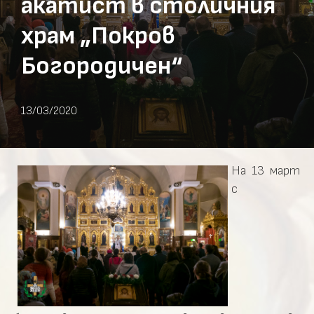
акатист в столичния
храм „Покров
Богородичен“
13/03/2020
На 13 март
с