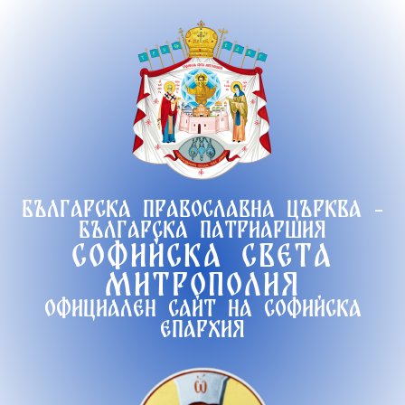
Продължете
към
съдържанието
Българска православна църква -
Българска патриаршия
Софийска света
митрополия
Официален сайт на софийска
епархия