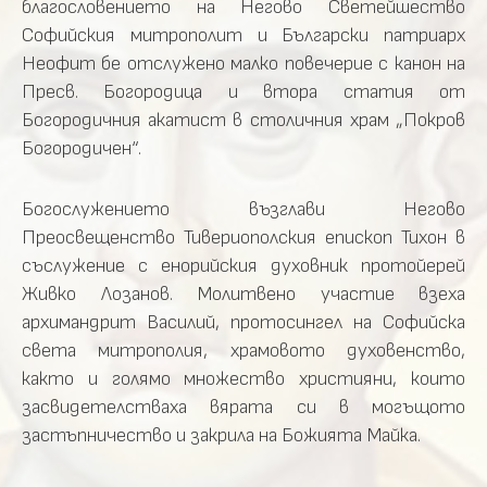
благословението на Негово Светейшество
Софийския митрополит и Български патриарх
Неофит бе отслужено малко повечерие с канон на
Пресв. Богородица и втора статия от
Богородичния акатист в столичния храм „Покров
Богородичен“.
Богослужението възглави Негово
Преосвещенство Тивериополския епископ Тихон в
съслужение с енорийския духовник протойерей
Живко Лозанов. Молитвено участие взеха
архимандрит Василий, протосингел на Софийска
света митрополия, храмовото духовенство,
както и голямо множество християни, които
засвидетелстваха вярата си в могъщото
застъпничество и закрила на Божията Майка.