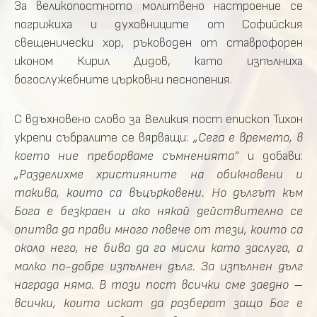
За великопостното молитвено настроение се
погрижиха и духовниците от Софийския
свещенически хор, ръководен от ставрофорен
иконом Кирил Дидов, като изпълниха
богослужебните църковни песнопения.
С вдъхновено слово за Великия пост епископ Тихон
укрепи събралите се вярващи:
„Сега е времето, в
което ние преборваме съмненията“
и добави:
„Разделихме християните на обикновени и
такива, които са въцърковени. Но дългът към
Бога е безкраен и ако някой действително се
опитва да прави много повече от тези, които са
около него, не бива да го мисли като заслуга, а
малко по-добре изпълнен дълг. За изпълнен дълг
награда няма. В този пост всички сме заедно –
всички, които искат да разберат защо Бог е