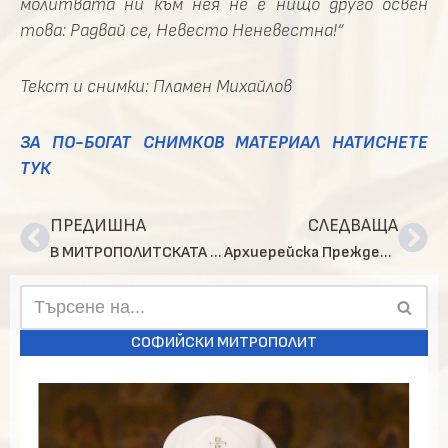
молитвата ни към нея не е нищо друго освен
това: Радвай се, Невесто Неневестна!“
Текст и снимки: Пламен Михайлов
ЗА ПО-БОГАТ СНИМКОВ МАТЕРИАЛ НАТИСНЕТЕ
ТУК
ПРЕДИШНА
СЛЕДВАЩА
В МИТРОПОЛИТСКАТА КАТЕДАЛА „СВ. НЕДЕЛЯ“ СЪБОРНО БЕ ПРОЧЕТЕН ЦЕЛИЯТ БОГОРОДИЧЕН АКАТИСТ
Архиерейска Преждеосвещена св. Литургия бе извършена в храм „Св. Георги Победоносец“, с. Сестримо
СОФИЙСКИ МИТРОПОЛИТ