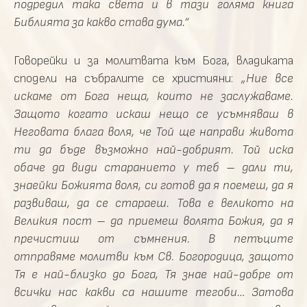
подредил така света и в тази голяма книга
Библията за какво става дума.“
Говорейки и за молитвата към Бога, владиката
сподели на събралите се християни:
„Ние все
искаме от Бога неща, които не заслужаваме.
Защото когато искаш нещо се усъмняваш в
Неговата блага воля, че Той ще направи живота
ти да бъде възможно най-добрият. Той иска
обаче да види старанието у теб – дали ти,
знаейки Божията воля, си готов да я поемеш, да я
развиваш, да се стараеш. Това е великото на
Великия пост – да приемеш волята Божия, да я
пречистиш от съмнения. В петъците
отправяме молитви към Св. Богородица, защото
Тя е най-близко до Бога, Тя знае най-добре от
всички нас какви са нашите тегоби… Затова