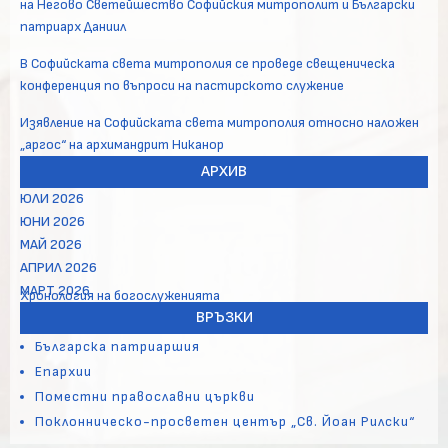
на Негово Светейшество Софийския митрополит и Български
патриарх Даниил
В Софийската света митрополия се проведе свещеническа
конференция по въпроси на пастирското служение
Изявление на Софийската света митрополия относно наложен
„аргос“ на архимандрит Никанор
АРХИВ
ЮЛИ 2026
ЮНИ 2026
МАЙ 2026
АПРИЛ 2026
МАРТ 2026
Хронология на богослуженията
ВРЪЗКИ
Българска патриаршия
Епархии
Поместни православни църкви
Поклонническо-просветен център „Св. Йоан Рилски“