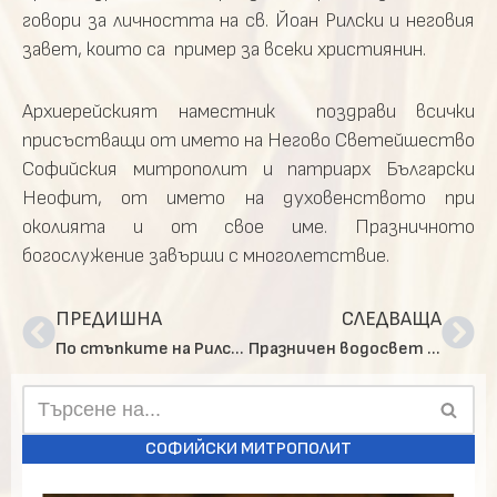
говори за личността на св. Йоан Рилски и неговия
завет, които са пример за всеки християнин.
Архиерейският наместник поздрави всички
присъстващи от името на Негово Светейшество
Софийския митрополит и патриарх Български
Неофит, от името на духовенството при
околията и от свое име. Празничното
богослужение завърши с многолетствие.
ПРЕДИШНА
СЛЕДВАЩА
По стъпките на Рилския светец в Кюстендилско
Празничен водосвет в Административния съд на град Кюстендил
СОФИЙСКИ МИТРОПОЛИТ