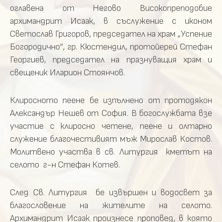
оглавена от Негово Високопреподобие
архимандрит Исаак, в съслужение с иконом
Светослав Григоров, председател на храм „Успение
Богородично”, гр. Кюстендил, протойерей Стефан
Георгиев, председател на празнуващия храм и
свещеник Иларион Стоянчов.
Клиросното пеене бе изпълнено от протодякон
Александър Нешев от София. В богослужбата взе
участие с клиросно четене, пеене и олтарно
служение благочестивият мъж Мирослав Костов.
Молитвено участва в св. Литургия кметът на
селото г-н Стефан Котев.
След Св. Литургия бе извършен и водосвет за
благословение на жителите на селото.
Архимандрит Исаак произнесе проповед, в която