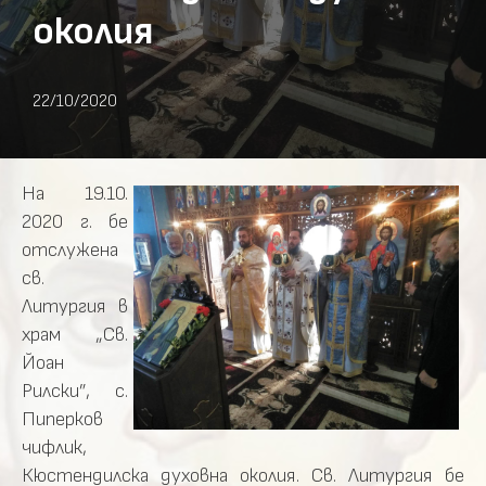
околия
22/10/2020
На 19.10.
2020 г. бе
отслужена
св.
Литургия в
храм „Св.
Йоан
Рилски”, с.
Пиперков
чифлик,
Кюстендилска духовна околия. Св. Литургия бе