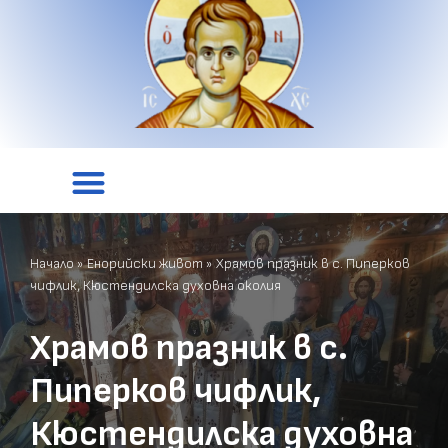
Начало
»
Енорийски живот
»
Храмов празник в с. Пиперков
чифлик, Кюстендилска духовна околия
Храмов празник в с.
Пиперков чифлик,
Кюстендилска духовна