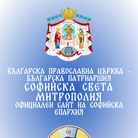
Продължете
към
съдържанието
Българска православна църква -
Българска патриаршия
Софийска света
митрополия
Официален сайт на софийска
епархия