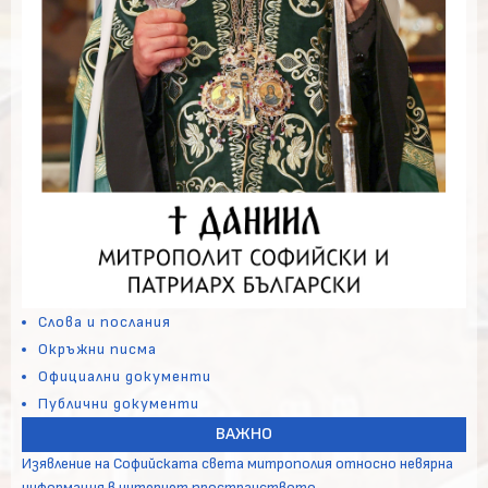
Слова и послания
Окръжни писма
Официални документи
Публични документи
ВАЖНО
Изявление на Софийската света митрополия относно невярна
информация в интернет пространството