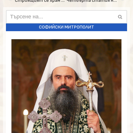
Строящият се храм „Св. Пимен Зографски“ има вече нови камбани
Четвърта статия на Богородичния акатист в столичния храм „Св. Седмочисленици“
СОФИЙСКИ МИТРОПОЛИТ