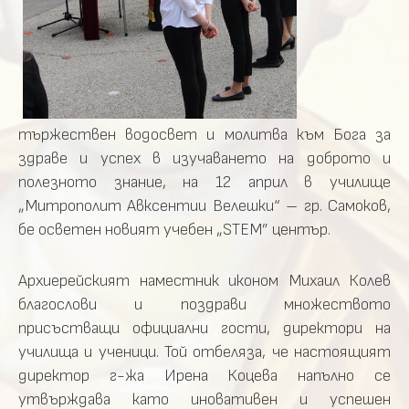
тържествен водосвет и молитва към Бога за
здраве и успех в изучаването на доброто и
полезното знание, на 12 април в училище
„Митрополит Авксентии Велешки“ – гр. Самоков,
бе осветен новият учебен „STEM” център.
Архиерейският наместник иконом Михаил Колев
благослови и поздрави множеството
присъстващи официални гости, директори на
училища и ученици. Той отбеляза, че настоящият
директор г-жа Ирена Коцева напълно се
утвърждава като иновативен и успешен