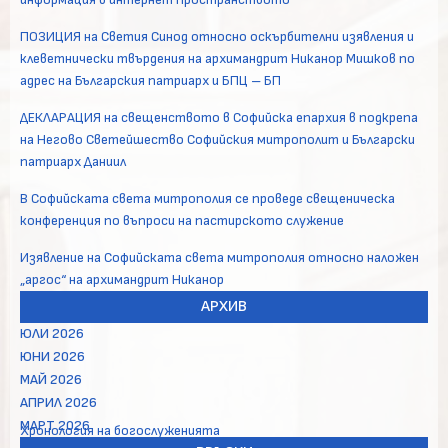
ПОЗИЦИЯ на Светия Синод относно оскърбителни изявления и
клеветнически твърдения на архимандрит Никанор Мишков по
адрес на Българския патриарх и БПЦ – БП
ДЕКЛАРАЦИЯ на свещенството в Софийска епархия в подкрепа
на Негово Светейшество Софийския митрополит и Български
патриарх Даниил
В Софийската света митрополия се проведе свещеническа
конференция по въпроси на пастирското служение
Изявление на Софийската света митрополия относно наложен
„аргос“ на архимандрит Никанор
АРХИВ
ЮЛИ 2026
ЮНИ 2026
МАЙ 2026
АПРИЛ 2026
МАРТ 2026
Хронология на богослуженията