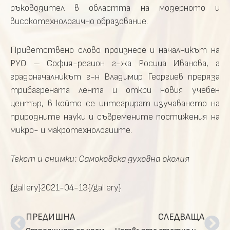
ръководител в областта на модерното и
високотехнологично образование.
Приветствено слово произнесе и началникът на
РУО – София-регион г-жа Росица Иванова, а
градоначалникът г-н Владимир Георгиев преряза
трибагрената лента и откри новия учебен
център, в който се интегрират изучаването на
природните науки и съвремените постижения на
микро- и макротехнологиите.
Текст и снимки: Самоковска духовна околия
{gallery}2021-04-13{/gallery}
ПРЕДИШНА
СЛЕДВАЩА