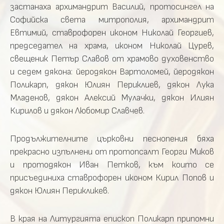
застанаха архимандрит Василий, протосингел на
Софийска света митрополия, архимандрит
Евтимий, ставрофорен иконом Николай Георгиев,
председател на храма, иконом Николай Цурев,
свещеник Петър Славов от храмово духовенство
и седем дякона: йеродякон Вартоломей, йеродякон
Поликарп, дякон Юлиян Периклиев, дякон Лука
Младенов, дякон Алексий Мулачки, дякон Илиян
Кирилов и дякон Любомир Славчев.
Продължителните църковни песнопения бяха
прекрасно изпълнени от протопсалт Георги Миков
и протодякон Иван Петков, към които се
присъединиха ставрофорен иконом Кирил Попов и
дякон Юлиян Перикликев.
В края на Литургията епископ Поликарп припомни