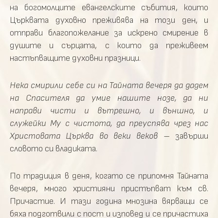
на богомолците евангелските събития, които
Църквата духовно преживява на този ден, и
отправи благопожелание за искрено смирение в
душите и сърцата, с които да преживеем
настъпващите духовни празници.
Нека смирили себе си на Тайната вечеря да дадем
на Спасителя да умие нашите нозе, да ни
направи чисти и вътрешно, и външно, и
служейки Му с чистота, да преуспява чрез нас
Христовата Църква во веки веков
– завърши
словото си владиката.
По традиция в деня, когато се припомня Тайната
вечеря, много християни пристъпват към св.
Причастие. И тази година мнозина вярващи се
бяха подготвили с пост и изповед и се причастиха