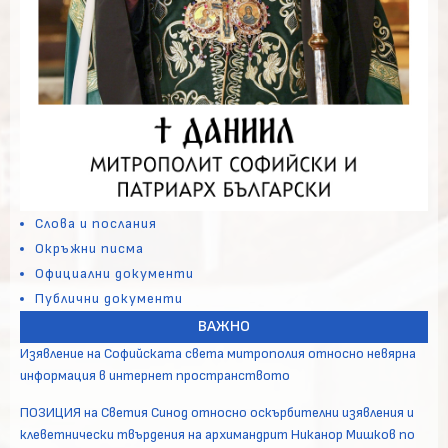
Слова и послания
Окръжни писма
Официални документи
Публични документи
ВАЖНО
Изявление на Софийската света митрополия относно невярна
информация в интернет пространството
ПОЗИЦИЯ на Светия Синод относно оскърбителни изявления и
клеветнически твърдения на архимандрит Никанор Мишков по