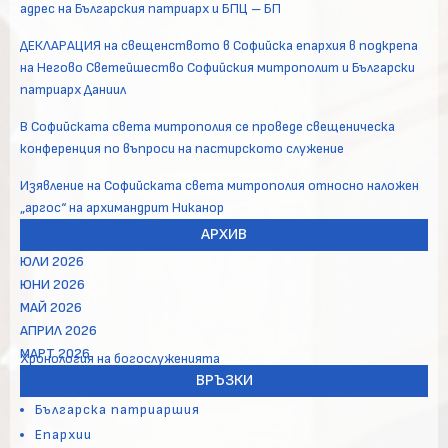
адрес на Българския патриарх и БПЦ – БП
ДЕКЛАРАЦИЯ на свещенството в Софийска епархия в подкрепа
на Негово Светейшество Софийския митрополит и Български
патриарх Даниил
В Софийската света митрополия се проведе свещеническа
конференция по въпроси на пастирското служение
Изявление на Софийската света митрополия относно наложен
„аргос“ на архимандрит Никанор
АРХИВ
ЮЛИ 2026
ЮНИ 2026
МАЙ 2026
АПРИЛ 2026
МАРТ 2026
Хронология на богослуженията
ВРЪЗКИ
Българска патриаршия
Епархии