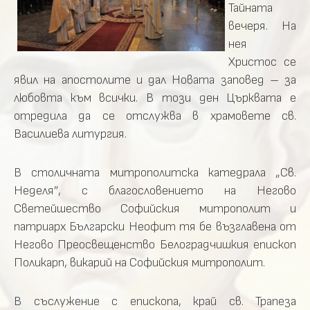
Тайната
вечеря. На
нея
Христос се
явил на апостолите и дал Новата заповед – за
любовта към всички. В този ден Църквата е
отредила да се отслужва в храмовете св.
Василиева литургия.
В столичната митрополитска катедрала „Св.
Неделя”, с благословението на Негово
Светейшество Софийския митрополит и
патриарх Български Неофит тя бе възглавена от
Негово Преосвещенство Белоградчишкия епископ
Поликарп, викарий на Софийския митрополит.
В съслужение с епископа, край св. Трапеза