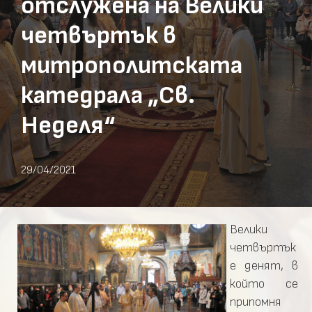
отслужена на Велики
четвъртък в
митрополитската
катедрала „Св.
Неделя“
29/04/2021
Велики
четвъртък
е денят, в
който се
припомня