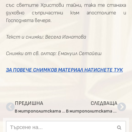
със светите Христови тайни, така те станаха
духовно съпричастни към апостолите и
Господнята вечеря.
Текст и снимки: Весела Игнатова
Снимки от св. олтар: Емануил Сетайеш
ЗА ПОВЕЧЕ СНИМКОВ МАТЕРИАЛ НАТИСНЕТЕ ТУК
ПРЕДИШНА
СЛЕДВАЩА
В митрополитската катедрала „Св. Неделя“ съборно бе отслужено Опело Христово
В митрополитската катедрала „Св. Неделя“ се отслужиха Царски часове и вечерня с изнасяне на Христовата плащаница