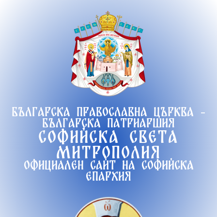
Продължете
към
съдържанието
Българска православна църква -
Българска патриаршия
Софийска света
митрополия
Официален сайт на софийска
епархия