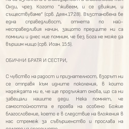
Онзи, чрез Когото “живеем, и се движим, и
съществуваме” (срв. Деян.17:28). Възстановена бе
една справедливост, отнета по най-
несправедливия начин, защото предците ни са
помнили и днес ние помним, че без Бога не може да
вършим нищо (срв. Иоан. 15:5).
ОБИЧНИ БРАТЯ И СЕСТРИ,
С чувство на радост и признателност, взорът ни
се отправя към идните поколения, в които
надеждата ни е, че ще продължат онова, що са ни
завещали нашите деди. Нека помнят, че
самостойността е проява на особено Божие
благословение, което е в следствие на вложения в
нас стремеж за съвършенство и прослава на
делото на спасението.