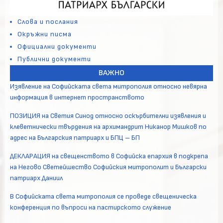
Слова и послания
Окръжни писма
Официални документи
Публични документи
ВАЖНО
Изявление на Софийската света митрополия относно невярна
информация в интернет пространството
ПОЗИЦИЯ на Светия Синод относно оскърбителни изявления и
клеветнически твърдения на архимандрит Никанор Мишков по
адрес на Българския патриарх и БПЦ – БП
ДЕКЛАРАЦИЯ на свещенството в Софийска епархия в подкрепа
на Негово Светейшество Софийския митрополит и Български
патриарх Даниил
В Софийската света митрополия се проведе свещеническа
конференция по въпроси на пастирското служение