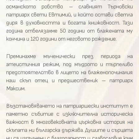
османското робство – славният Търновски
патриарх свети Евтимий, и който остави светла
диря в духовността и богата книжовност. Тази
година отбелязахме 50 години от блажената му
кончина и 120 години от неговото рождение.
Преминахме мъченически през периода на
атеистичния режим, под мъдрото и търпеливо
предстоятелство в лицето на блаженопочиналия
наш скъп отец и предшественик – патриарх
Максим.
Възстановяването на патриаршески институт е
паметно събитие с изключителна историческа
важност в многовековната църковна история на
скъпата ни българска държава. Душите и сърцата
ни са изпълнени с благодарност и славословие към