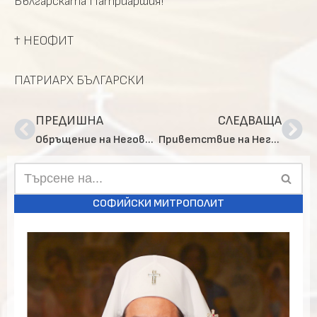
Българската Патриаршия!
† НЕОФИТ
ПАТРИАРХ БЪЛГАРСКИ
ПРЕДИШНА
СЛЕДВАЩА
Обръщение на Негово Светейшество Българския патриарх Неофит в Деня на българската азбука, просвета и култура и на славянската книжовност
Приветствие на Негово Светейшество Българския патриарх Неофит за Деня на храбростта и празник на Българската армия
СОФИЙСКИ МИТРОПОЛИТ