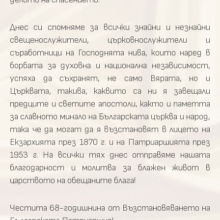
Днес си спомняме за всички знайни и незнайни
свещенослужители, църковнослужители и
съработници на Господнята нива, които наред в
борбата за духовна и национална независимост,
успяха да съхранят, не само Вярата, но и
Църквата, такива, каквито са ни я завещали
предците и светите апостоли, както и паметта
за славното минало на Българската църква и народ,
така че да могат да я възстановят в лицето на
Екзархията през 1870 г. и на Патриаршията през
1953 г. На всички тях днес отправяме нашата
благодарност и молитва за блажен живот в
царството на обещаните блага!
Честита 68-годишнина от Възстановяването на