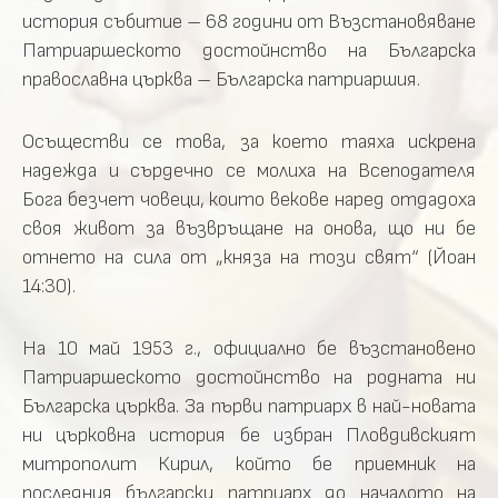
история събитие – 68 години от Възстановяване
Патриаршеското достойнство на Българска
православна църква – Българска патриаршия.
Осъществи се това, за което таяха искрена
надежда и сърдечно се молиха на Всеподателя
Бога безчет човеци, които векове наред отдадоха
своя живот за възвръщане на онова, що ни бе
отнето на сила от „княза на този свят“ (Йоан
14:30).
На 10 май 1953 г., официално бе възстановено
Патриаршеското достойнство на родната ни
Българска църква. За първи патриарх в най-новата
ни църковна история бе избран Пловдивският
митрополит Кирил, който бе приемник на
последния български патриарх до началото на