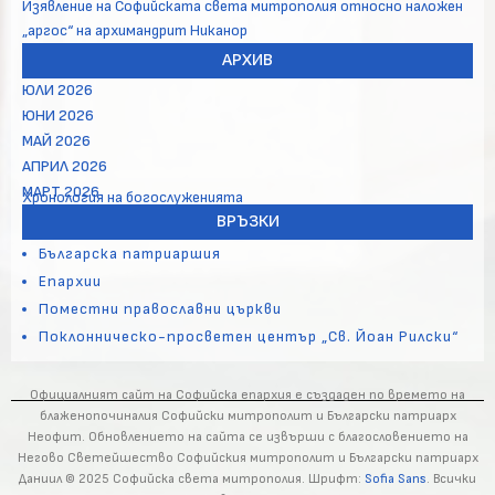
Изявление на Софийската света митрополия относно наложен
„аргос“ на архимандрит Никанор
АРХИВ
ЮЛИ 2026
ЮНИ 2026
МАЙ 2026
АПРИЛ 2026
МАРТ 2026
Хронология на богослуженията
ВРЪЗКИ
Българска патриаршия
Епархии
Поместни православни църкви
Поклонническо-просветен център „Св. Йоан Рилски“
Официалният сайт на Софийска епархия е създаден по времето на
блаженопочиналия Софийски митрополит и Български патриарх
Неофит. Обновлението на сайта се извърши с благословението на
Негово Светейшество Софийския митрополит и Български патриарх
Даниил © 2025 Софийска света митрополия. Шрифт:
Sofia Sans
. Всички