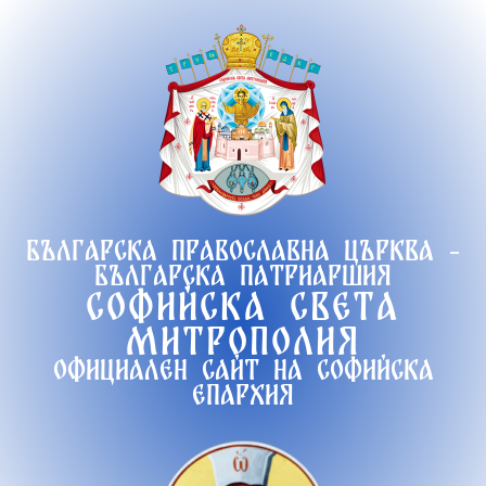
Продължете
към
съдържанието
Българска православна църква -
Българска патриаршия
Софийска света
митрополия
Официален сайт на софийска
епархия