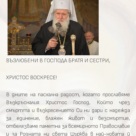
ВЪЗЛЮБЕНИ В ГОСПОДА БРАТЯ И СЕСТРИ,
ХРИСТОС ВОСКРЕСЕ!
В дните на пасхална радост, когато прославяме
Възкръсналия Христос Господ, Който чрез
смъртта и възкресението Си ни дари с надежда
за единение, блажен живот и безсмъртие,
отбелязваме паметна за всемирното Православие
и за Родната ни света Църква в най-новата й