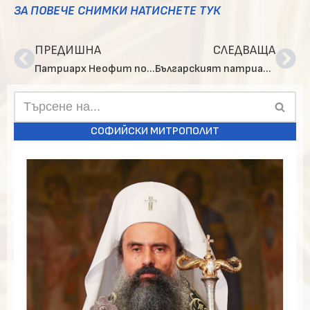
ЗА ПОВЕЧЕ СНИМКИ НАТИСНЕТЕ ТУК
ПРЕДИШНА
СЛЕДВАЩА
Патриарх Неофит поздрави за Рождество Христово членовете на Софийския епархийски съвет
Българският патриарх Неофит прие Браницкия епископ Пахомий
СОФИЙСКИ МИТРОПОЛИТ