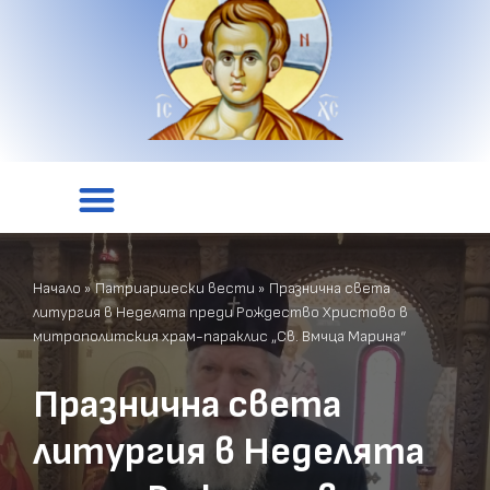
Начало
»
Патриаршески вести
»
Празнична света
литургия в Неделята преди Рождество Христово в
митрополитския храм-параклис „Св. Вмчца Марина“
Празнична света
литургия в Неделята