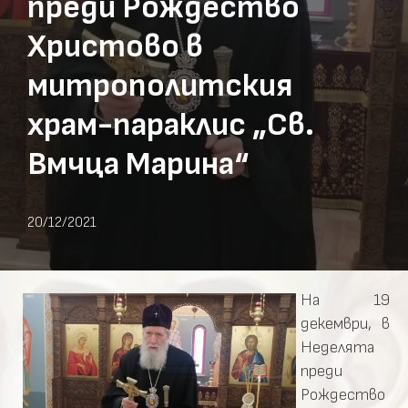
преди Рождество
Христово в
митрополитския
храм-параклис „Св.
Вмчца Марина“
20/12/2021
На 19
декември, в
Неделята
преди
Рождество