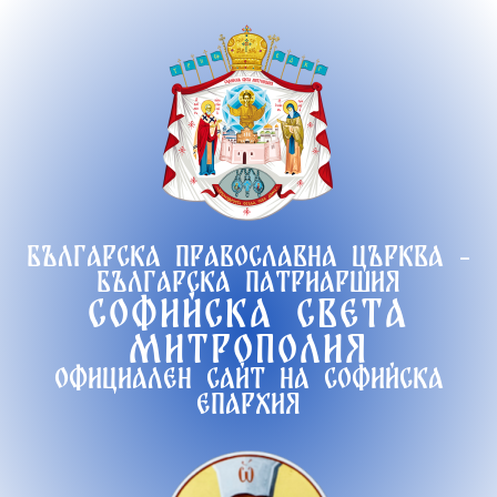
Продължете
към
съдържанието
Българска православна църква -
Българска патриаршия
Софийска света
митрополия
Официален сайт на софийска
епархия