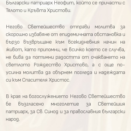
Български патриарх Неофит, който се причасти с
Тялото и Кръвта Христови.
Негово Светейшество отправи молитва за
скорошно избавяне от епидемичната обстановка и
бързо възвръщане към всекидневния начин на
живот, като припомни, че всичко което се случва,
не бива да потъмни радостта от очакването на
светлото Рождество Христово, а с още по-
усилна молитва да обърнем погледа и надеждата
си към Спасителя Христос.
В края на богослужението Негово Светейшество
бе възгласено многолетие за Светейшия
патриарх, за Св. Синод и за православния български
народ.