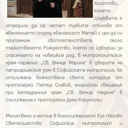
Христово,
когато
Църквата е
отредила да се четат първите стихове от
евангелието според евангелист Матей с цел да си
припомним обстоятелствата около
тайнственото Рождество, което се извърши за
спасението на човешкия род, в митрополитския
храм-параклис „Св. Вмчца Марина“ в дворите на
патриаршеския дом в Софийската митрополия, бе
отслужена божествена света литургия от
протойерей Петър Славов, енорийски свещеник
при катедралния храм „Св. Вмчца Неделя“ в
съслужение с протодякон Деян Коруноски.
Молитвено участие в богослужението взе Негово
Светейшество Софийския митрополит и