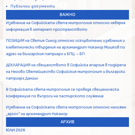
Публични документи
ВАЖНО
Изявление на Софийската света митрополия относно невярна
информация в интернет пространството
ПОЗИЦИЯ на Светия Синод относно оскърбителни изявления и
клеветнически твърдения на архимандрит Никанор Мишков по
адрес на Българския патриарх и БПЦ – БП
ДЕКЛАРАЦИЯ на свещенството в Софийска епархия в подкрепа
на Негово Светейшество Софийския митрополит и Български
патриарх Даниил
В Софийската света митрополия се проведе свещеническа
конференция по въпроси на пастирското служение
Изявление на Софийската света митрополия относно наложен
„аргос“ на архимандрит Никанор
АРХИВ
ЮЛИ 2026