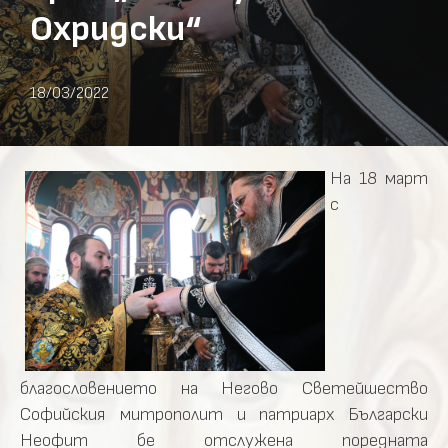
Охридски“
18/03/2022
На 18 март
с
благословението на Негово Светейшество
Софийския митрополит и патриарх Български
Неофит бе отслужена поредната