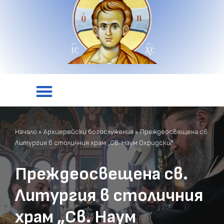
Начало
»
Архиерейски богослужения
»
Преждеосвещена св.
Литургия в столичния храм „Св. Наум Охридски“
Преждеосвещена св.
Литургия в столичния
храм „Св. Наум