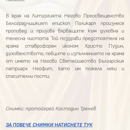
В края на Литургията Негово Преосвещенство
Белоградчишкият епископ Поликарп произнесе
проповед и призова вярващите към духовна и
телесна чистота. Той поздрави предстоятеля на
храма ставрофорен иконом Христо Пудин,
духовенството, певците и изпълнението на храма
от името на Негово Светейшество Българския
патриарх Неофит, като им пожела леки и
спасителни пости.
Снимки: протойерей Костадин Тренев
ЗА ПОВЕЧЕ СНИМКИ НАТИСНЕТЕ ТУК