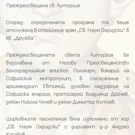
Преждеосвещена св. Литургия.
Според определената програма тя беше
отслужена в столичния храм „Св. Наум Охридски“ в
кв. „Дружба“.
Преждеосвещената света Литургия бе
възглавена от Негово Преосвещенство
Белоградчишкия епископ Поликарп, викарий на
Софийския митрополит, в съслужение с
архимандрит Евтимий, духовен надзорник на
Софийска епархия, протойерей Владимир Дойчев,
дякон Никола Чочев и дякон Димитър Кутлев.
Църковните песнопения бяха изпълнени от хор
„Св. Наум Охридски“ с диригент д-р Андрей
Касабов.