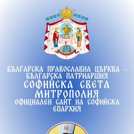
Продължете
към
съдържанието
Българска православна църква -
Българска патриаршия
Софийска света
митрополия
Официален сайт на софийска
епархия