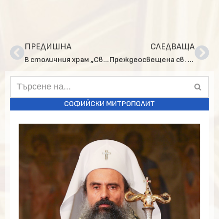
ПРЕДИШНА
СЛЕДВАЩА
В столичния храм „Свето Благовещение“ беше прочетена втора статия от акатиста на Света Богородица
Преждеосвещена св. Литургия в столичния храм „Св. Седмочисленици“
СОФИЙСКИ МИТРОПОЛИТ