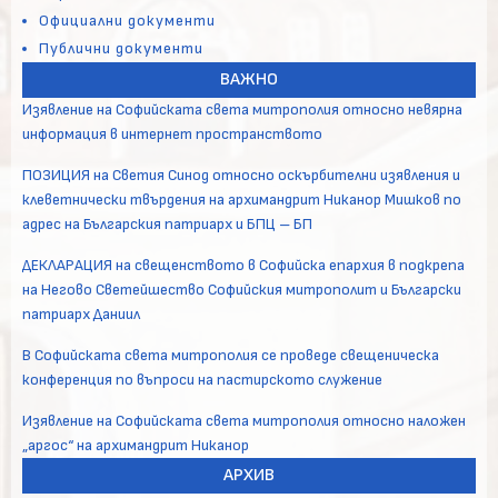
Официални документи
Публични документи
ВАЖНО
Изявление на Софийската света митрополия относно невярна
информация в интернет пространството
ПОЗИЦИЯ на Светия Синод относно оскърбителни изявления и
клеветнически твърдения на архимандрит Никанор Мишков по
адрес на Българския патриарх и БПЦ – БП
ДЕКЛАРАЦИЯ на свещенството в Софийска епархия в подкрепа
на Негово Светейшество Софийския митрополит и Български
патриарх Даниил
В Софийската света митрополия се проведе свещеническа
конференция по въпроси на пастирското служение
Изявление на Софийската света митрополия относно наложен
„аргос“ на архимандрит Никанор
АРХИВ