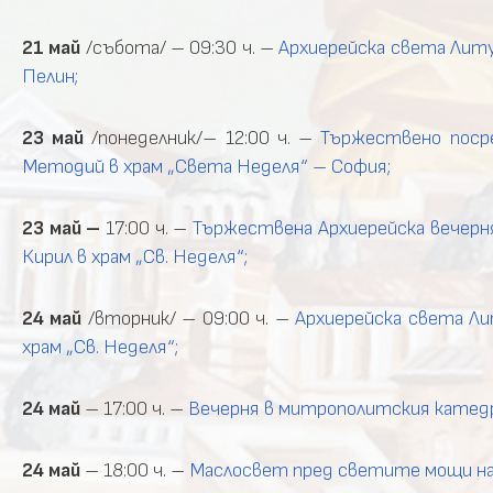
21 май
/събота/ – 09:30 ч. –
Архиерейска света Литур
Пелин;
23 май
/понеделник/– 12:00 ч. –
Тържествено поср
Методий в храм „Света Неделя“ – София;
23 май
–
17:00 ч. –
Тържествена Архиерейска вечерн
Кирил в храм „Св. Неделя“;
24 май
/вторник/ – 09:00 ч. –
Архиерейска света Л
храм „Св. Неделя“;
24 май
– 17:00 ч. –
Вечерня в митрополитския катедра
24 май
– 18:00 ч. –
Маслосвет пред светите мощи на 