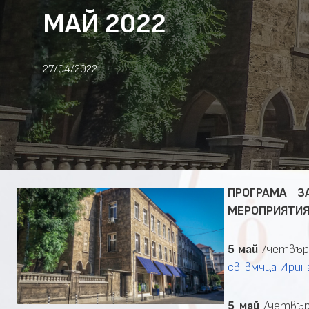
МАЙ 2022
27/04/2022
ПРОГРАМА З
МЕРОПРИЯТИЯ
5 май
/четвър
св. вмчца Ирин
5 май
/четвър