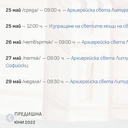
25 май
/сряда/ – 09:00 ч. –
Архиерейска света Литург
25 май
– 12:00 ч. –
Изпращане на светите мощи на св
26 май
/четвъртък/ – 09:00 ч. –
Архиерейска света 
27 май
/петък/ – 09:00 ч. –
Архиерейска света Литур
Софийски;
29 май
/неделя/ – 09:30 ч. –
Архиерейска света Литур
ПРЕДИШНА
ЮНИ 2022