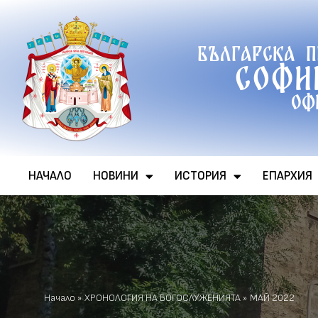
Продължете
Българска 
към
Софи
съдържанието
Оф
НАЧАЛО
НОВИНИ
ИСТОРИЯ
ЕПАРХИЯ
Начало
»
ХРОНОЛОГИЯ НА БОГОСЛУЖЕНИЯТА
»
МАЙ 2022