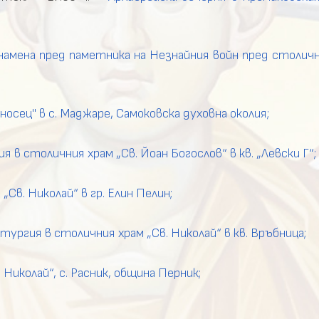
намена
пред
паметника
на
Незнайния
войн
пред
столич
носец"
в
с.
Маджаре,
Самоковска
духовна
околия;
 в столичния храм „Св. Йоан Богослов“ в кв. „Левски Г“;
„Св. Николай“ в гр. Елин Пелин;
ургия в столичния храм „Св. Николай“ в кв. Връбница;
 Николай“, с. Расник, община Перник;