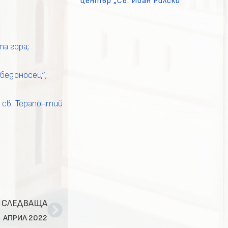
център „Св. Йоан Рилски“
а гора;
бедоносец“;
 св. Терапонтий
СЛЕДВАЩА
АПРИЛ 2022