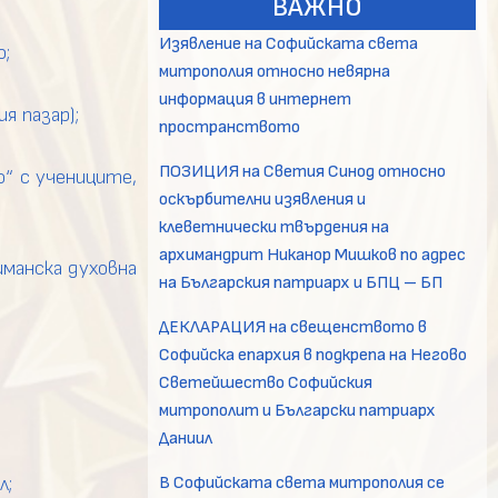
ВАЖНО
Изявление на Софийската света
о;
митрополия относно невярна
информация в интернет
я пазар);
пространството
ПОЗИЦИЯ на Светия Синод относно
“ с учениците,
оскърбителни изявления и
клеветнически твърдения на
архимандрит Никанор Мишков по адрес
иманска духовна
на Българския патриарх и БПЦ – БП
ДЕКЛАРАЦИЯ на свещенството в
Софийска епархия в подкрепа на Негово
Светейшество Софийския
митрополит и Български патриарх
Даниил
В Софийската света митрополия се
л;