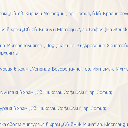
ам „Св. св. Кирил и Методий“, гр. София, в кв. Красно сел
 в храм „Св. св. Кирил и Методий“, гр. София (На Женски
на Митрополията „Под знака на Възкресение Христово
архията;
ргия в храм „Успение Богородично“, гр. Ихтиман, Ихт
с лития в храм „Св. Николай Софийски“, гр. София;
гия в храм „Св. Николай Софийски“, гр. София;
ска света Литургия в храм „Св. вмчк Мина“ гр. Кюстенди