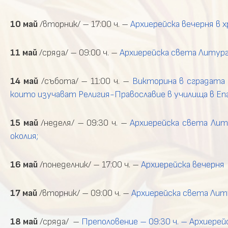
10 май
/вторник/ – 17:00 ч. –
Архиерейска вечерня в хр
11 май
/сряда/ – 09:00 ч. –
Архиерейска света Литургия
14 май
/събота/ – 11:00 ч. –
Викторина в сградата 
които изучават Религия-Православие в училища в Еп
15 май
/неделя/ – 09:30 ч. –
Архиерейска света Литу
околия;
16 май
/понеделник/ – 17:00 ч. –
Архиерейска вечерня 
17 май
/вторник/ – 09:00 ч. –
Архиерейска света Литур
18 май
/сряда/ –
Преполовение – 09:30 ч. – Архиерей