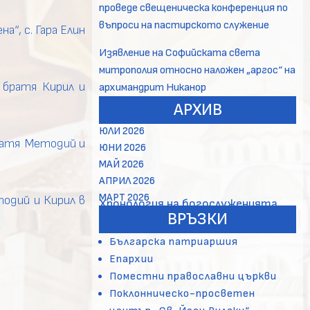
проведе свещеническа конференция по
въпроси на пастирското служение
“, с. Гара Елин
Изявление на Софийската света
митрополия относно наложен „аргос“ на
 братя Кирил и
архимандрит Никанор
АРХИВ
ЮЛИ 2026
ратя Методий и
ЮНИ 2026
МАЙ 2026
АПРИЛ 2026
МАРТ 2026
одий и Кирил в
Хронология на богослуженията
ВРЪЗКИ
Българска патриаршия
Епархии
Поместни православни църкви
Поклонническо-просветен