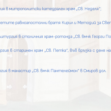
ия в митрополитски катедрален храм „Св. Неделя“;
етите равноапостолни братя Кирил и Методий за Свет
Литургия в столичния храм-ротонда „Св. вмчк Георги По
гия в старинен храм „Св. Петка“, във връзка с деня на
гия в манастир „Св. вмчк Пантелеймон“ в Смиров дол.