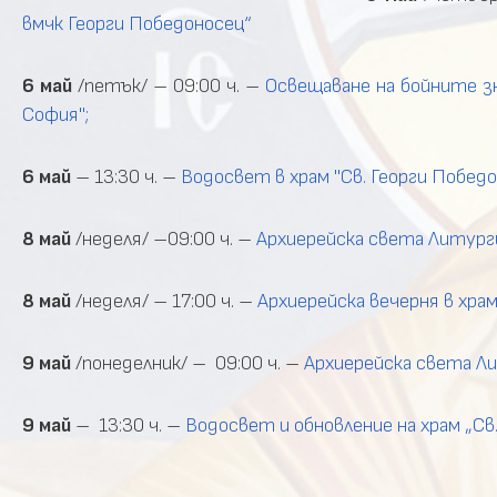
вмчк Георги Победоносец“
6 май
/петък/ –
09:00
ч.
–
Освещаване
на
бойните
з
София";
6
май
–
13:30
ч.
–
Водосвет
в
храм
"Св.
Георги
Победо
8 май
/неделя/ –09:00 ч. –
Архиерейска света Литургия
8 май
/неделя/ – 17:00 ч. –
Архиерейска вечерня в храм 
9 май
/понеделник/ – 09:00 ч. –
Архиерейска света Лит
9 май
– 13:30 ч. –
Водосвет и обновление на храм „Св.