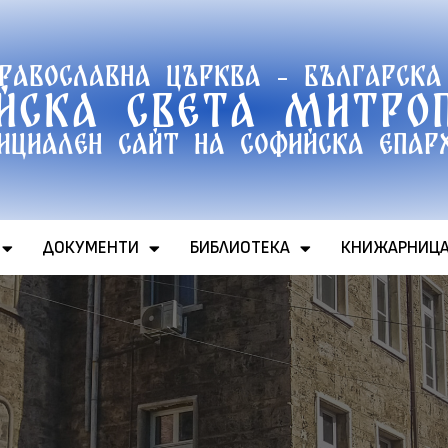
православна църква - Българска
йска света митро
ициален сайт на софийска епар
ДОКУМЕНТИ
БИБЛИОТЕКА
КНИЖАРНИЦ