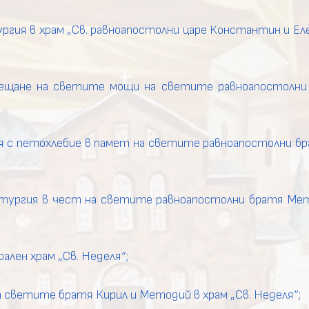
гия в храм „Св. равноапостолни царе Константин и Елена
ещане на светите мощи на светите равноапостолни
я с петохлебие в памет на светите равноапостолни б
итургия в чест на светите равноапостолни братя Мет
лен храм „Св. Неделя“;
светите братя Кирил и Методий в храм „Св. Неделя“;