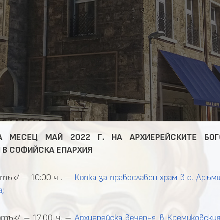
А МЕСЕЦ МАЙ 2022 Г. НА АРХИЕРЕЙСКИТЕ БОГ
 В СОФИЙСКА ЕПАРХИЯ
тък/ – 10:00 ч . –
Копка за православен храм в с. Дръм
а;
тък/ – 17:00 ч. –
Архиерейска вечерня в Кремиковски