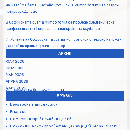
на Негово Светейшество Софийския митрополит и Български
патриарх Даниил
В Софийската света митрополия се проведе свещеническа
конференция по въпроси на пастирското служение
Изявление на Софийската света митрополия относно наложен
„аргос“ на архимандрит Никанор
АРХИВ
ЮЛИ 2026
ЮНИ 2026
МАЙ 2026
АПРИЛ 2026
МАРТ 2026
Хронология на богослуженията
ВРЪЗКИ
Българска патриаршия
Епархии
Поместни православни църкви
Поклонническо-просветен център „Св. Йоан Рилски“