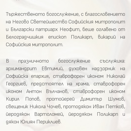
Тържественото богослужение, с благословението
на Негово Светейшество Софийския митрополит
и Български патриарх Неофит, беше оглавено от
Белоградчишкия епископ Поликарп, викарий на
Софийския митрополит.
В празничното богослужение съслужиха:
архимандрит Евтимий, духовен надзорник на
Софийска епархия, ставрофорен иконом Николай
Георгиев, предстоятел на храма, ставрофорен
иконом Антон Вълчанов, ставрофорен иконом
Кирил Попов, протойерей Димитър Шумов,
свещеник Никола Чочев, протодякон Иван Петков,
йеродякон Вартоломей, йеродякон Поликарп и
дякон Юлиян Периклиев.