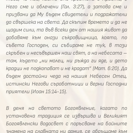
Него сме и облечени (Гал. 3:27), а затова сме и
призвани да Му бъдем свидетели и подражатели
до свършека на света. Да скъпим времето и да не
щадим сили, та във всеки ден от нашия живот да
добавяме към онази съкровищница, която, по
съвета Господен, си събираме не тук, в този
скръбен и несъвършен наш свят, а на небесата –
там, където „ни молец, ни ръжда ги яде, и дето
крадци не подкопават и не крадат“ (Мат. 6:20). Да
бъдем достойни чеда на нашия Небесен Отец,
истински Негови съработници и верни Господни
приятели (Иоан 15:14-15).
В деня на светото Богоявление, когато по
установена традиция се извършва и Великият
Богоявленски водосвет с поръсване на бойните
знамена на славната ни армия, се обръщаме към