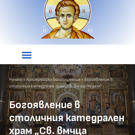
Начало
»
Архиерейски богослужения
»
Богоявление в
столичния катедрален храм „Св. вмчца Неделя“
Богоявление в
столичния катедрален
храм „Св. вмчца