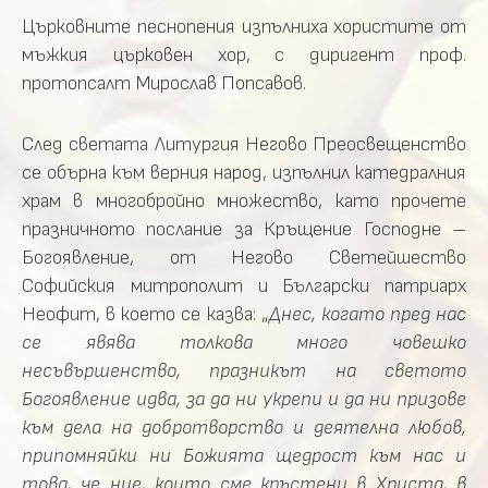
Църковните песнопения изпълниха хористите от
мъжкия църковен хор, с диригент проф.
протопсалт Мирослав Попсавов.
След светата Литургия Негово Преосвещенство
се обърна към верния народ, изпълнил катедралния
храм в многобройно множество, като прочете
празничното послание за Кръщение Господне –
Богоявление, от Негово Светейшество
Софийския митрополит и Български патриарх
Неофит, в което се казва: „
Днес, когато пред нас
се явява толкова много човешко
несъвършенство, празникът на светото
Богоявление идва, за да ни укрепи и да ни призове
към дела на добротворство и деятелна любов,
припомняйки ни Божията щедрост към нас и
това, че ние, които сме кръстени в Христа, в