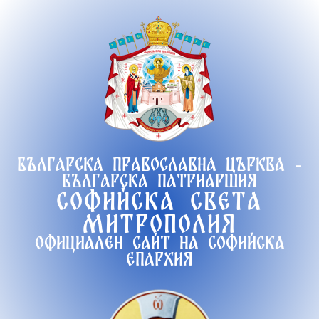
Продължете
към
съдържанието
Българска православна църква -
Българска патриаршия
Софийска света
митрополия
Официален сайт на софийска
епархия