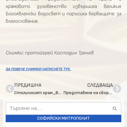
храмовото духовенство извършиха Великия
Богоявленски водосвет и поръсиха вярващите за
благословение.
Снимки: протойерей Костадин Тренев
ЗА ПОВЕЧЕ СНИМКИ НАТИСНЕТЕ ТУК.
ПРЕДИШНА
СЛЕДВАЩА
Столичният храм „Възнесение Господне“ тържествено отбеляза своя храмов празник
Представяне на сборник, посветен на св. братя Кирил и Методий и св. Климент Охридски
СОФИЙСКИ МИТРОПОЛИТ