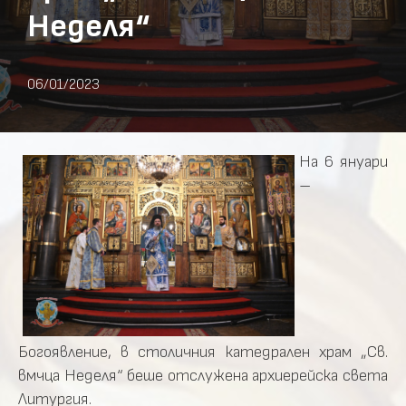
Неделя“
06/01/2023
На 6 януари
–
Богоявление, в столичния катедрален храм „Св.
вмчца Неделя“ беше отслужена архиерейска света
Литургия.