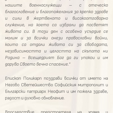
нашите военнослужещи – с отеческо
благословение и благопожелания за крепко здраве
и сили в жертвеното и високоотговорно
служение, на което са избрали да посветят
живота си. В този ден с особено усърдие се
молим и за всички онези православни войни,
които са отдали живота си за свободата,
независимостта и целостта на скъпата ни
Родина – Всещедрият Бог да ги упокои и им
дарува Своето вечно спасение.
“
Епископ Поликарп поздрави всички от името на
Негово Светейшество Софийския митрополит и
Български патриарх Неофит и им пожела здраве,
радост и духовно обновление.
Впоследствие предстоятеля на храма и