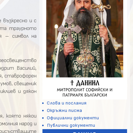
 възкресно и с
ата траурното
я – символ на
реосвещенство
ндрит Василий,
я, ставрофорен
умов, свещеник
иклиев и дякон
Слова и послания
Окръжни писма
я, която някои
Официални документи
омолния народ и
Публични документи
 присъстващите