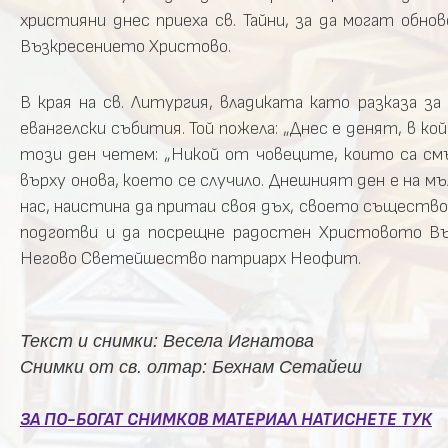
християни днес приеха св. Тайни, за да могат обн
Възкресението Христово.
В края на св. Литургия, владиката като разказа з
евангелски събития. Той пожела: „Днес е денят, в к
този ден четем: „Никой от човеците, които са смър
върху онова, което се случило. Днешният ден е на м
нас, наистина да притаи своя дъх, своето същество 
подготви и да посрещне радостен Христовото Възк
Негово Светейшество патриарх Неофит.
Текст и снимки: Весела Игнатова
Снимки от св. олтар: Бехнам Сетайеш
ЗА ПО-БОГАТ СНИМКОВ МАТЕРИАЛ НАТИСНЕТЕ ТУК