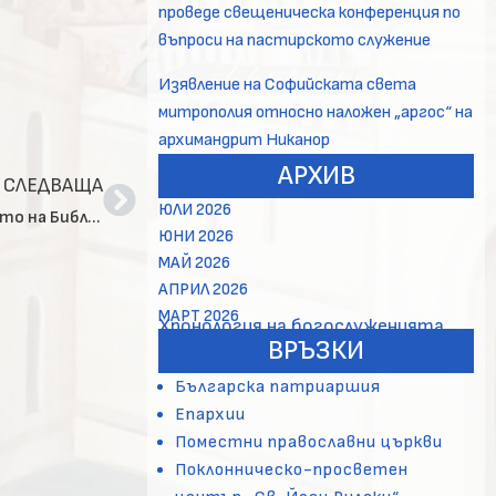
проведе свещеническа конференция по
въпроси на пастирското служение
Изявление на Софийската света
митрополия относно наложен „аргос“ на
архимандрит Никанор
АРХИВ
СЛЕДВАЩА
ЮЛИ 2026
Молебен в чест на 20 годишнината от създаването на Библейската библиотека на Богословски факултет
ЮНИ 2026
МАЙ 2026
АПРИЛ 2026
МАРТ 2026
Хронология на богослуженията
ВРЪЗКИ
Българска патриаршия
Епархии
Поместни православни църкви
Поклонническо-просветен