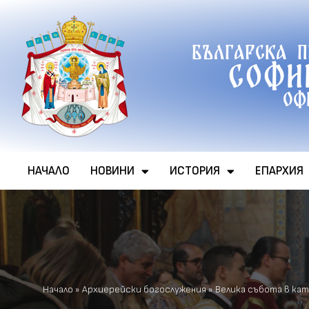
Продължете
Българска 
към
Софи
съдържанието
Оф
НАЧАЛО
НОВИНИ
ИСТОРИЯ
ЕПАРХИЯ
Начало
»
Архиерейски богослужения
»
Велика събота в кат