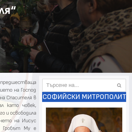
ля“
, предшестваща
ието на Господ
СОФИЙСКИ МИТРОПОЛИТ
на Спасителя в
л като човек,
го и освободила
ането на Иисус
. Гробът Му е