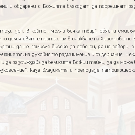
овени и обдарени с Божията благодат да посрещнат ра
а този ден, в който „мълчи всяка твар“, обясни смис
ойто целия свят е притихнал в очакване на Христовото 
тни да не помисля високо за себе си, да не говори, 
ълчанието, на духовното размишление и съзерцание. Нек
и да разсъждава за великите Божии тайни, за да може 
ресение“, каза владиката и преподаде патриаршески