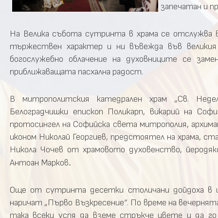
запечатан и п
На Велика събота сутринта в храма се отслужва в
тържествен характер и ни въвежда във великия
богослужебно облачение на духовниците се зам
приближаващата пасхална радост.
В митрополитския катедрален храм „Св. Неде
Белоградчишки епископ Поликарп, викарий на Соф
протосингел на Софийска света митрополия, архима
иконом Николай Георгиев, предстоятел на храма, с
Никола Чочев от храмовото духовенство, йеродяко
Антоан Марков
.
Още от сутринта десетки столичани дойдоха в ц
наричат „Първо Възкресение“. По време на вечернят
така всеки успя да вземе стръкче цвете и да г