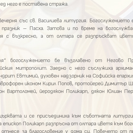
ред него е поставена стража.
ечерня със св. Василиева литургия. Богослужението е
 празник – Пасха. Затова и по време на богослужб
еня с възкресно, а от олтара се разпръскват цвет
ля“ богослужението бе възглавено от Негово П
ийския митрополит. Заедно с него съслужиха архима
ндрит Евтимий, духовен надзорник на Софийска епархи
таврофорен иконом Кирил Попов, протойерей Димитър Ш
н Вартоломей, йеродякон Поликарп, дякон Юлиан Пер
ърквата и се присъединиха към съботната литурги
а епископ Поликарп разпръсна от олтара цветя към бог
о отнесе за благословение у дома си. Повечето от