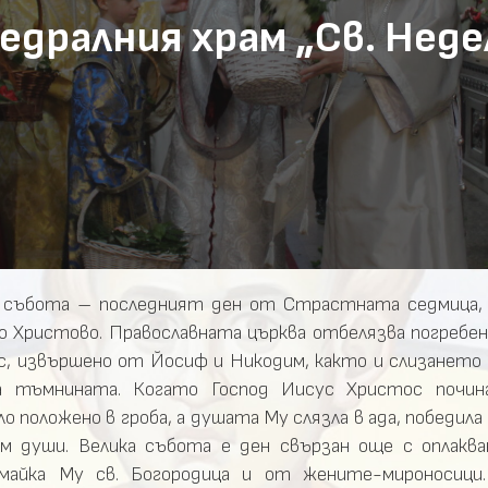
едралния храм „Св. Неде
а събота – последният ден от Страстната седмица
 Христово. Православната църква отбелязва погребен
, извършено от Йосиф и Никодим, както и слизането 
 тъмнината. Когато Господ Иисус Христос почина
 положено в гроба, а душата Му слязла в ада, победила 
м души. Велика събота е ден свързан още с оплакв
майка Му св. Богородица и от жените-мироносици