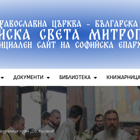
православна църква - Българска
йска света митро
ициален сайт на софийска епар
ДОКУМЕНТИ
БИБЛИОТЕКА
КНИЖАРНИЦ
едралния храм „Св. Неделя“