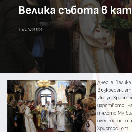
Велика събота в кат
15/04/2023
Днес e Велик
Възкресението
Иисус Христос
царството на
тялото Му било
пленените та
Христос от 