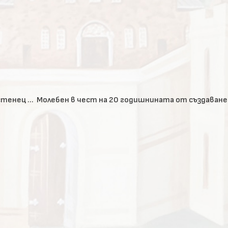
Празник в храм „Св. вмчк Георги Победоносец“, гр. Костенец – обновено