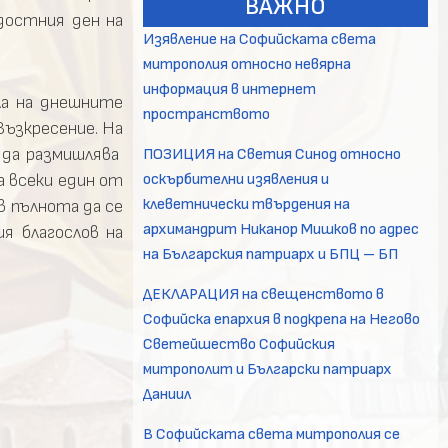
ВАЖНО
достния ден на
Изявление на Софийската света
митрополия относно невярна
информация в интернет
ъла на днешните
пространството
Възкресение. На
а да размишлява
ПОЗИЦИЯ на Светия Синод относно
оскърбителни изявления и
а всеки един от
клеветнически твърдения на
в пълнота да се
архимандрит Никанор Мишков по адрес
я благослов на
на Българския патриарх и БПЦ – БП
ДЕКЛАРАЦИЯ на свещенството в
Софийска епархия в подкрепа на Негово
Светейшество Софийския
митрополит и Български патриарх
Даниил
В Софийската света митрополия се