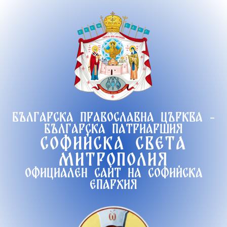
Продължете
към
съдържанието
Българска православна църква -
Българска патриаршия
Софийска света
митрополия
Официален сайт на софийска
епархия