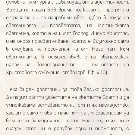
духовна, културна и цивилизационна идентичност.
Връща ни назад във времето, когато народът и
страната ни са направили своя избор в полза на
светлината и просветата, на Истинската
светлина, която е нашият Господ Иисус Христос,
и на онова просветляване, което е възможно само
в следване на посочения ни от Него път към
светлината, в осъществяване на евангелския
идеал на богопознанието и пълнотата на
Христовото съвършенство (срв. Еф. 4:13).
Нека бъдем достойни за това велико достояние.
Да пазим свято заветите на светите Братя и да
умножаваме оставеното ни от тях наследство,
защото само това е начинът да им благодарим за
великото благодеяние, което Бог чрез тях ни е
оказал като ни е дарувал език и писменост, с