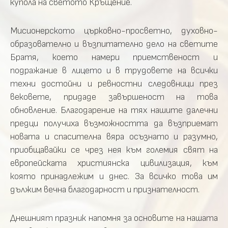
купола на светото Кръщение.
Мисионерското църковно-просветно, духовно-
образователно и възпитателно дело на светите
Братя, което намери приемственост и
подражание в лицето и в трудовете на всички
техни достойни и ревностни следовници през
вековете, придаде завършеност на това
обновление. Благодарение на тях нашите далечни
предци получиха възможността да възприемат
новата и спасителна вяра осъзнато и разумно,
приобщавайки се чрез нея към големия свят на
европейската християнска цивилизация, към
която принадлежим и днес. За всичко това им
дължим вечна благодарност и признателност.
Днешният празник напомня за основите на нашата