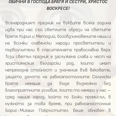
ОБИЧНИ В ГОСПОДА БРАТЯ И СЕСТРИ, ХРИСТОС
ВОСКРЕСЕ!
Всенародният празник на буквите всяка година
идва при нас със светлите образи на светите
братя Кирил и Методий, боговдъхновените наши и
на всички славянски народи просветители и
първоучители в спасителната православна вяра.
Този светъл празник е заслужена слава и чест на
християнския български род, които имат
непреходна стойност и значение във вековете,
защото делото на равноапостолните Солунски
братя нямаше да бъде възможно без
благоприятните условия, които то намери у нас –
сред нашия народ, който по Божи промисъл, в
нужното за това време, при равноапостолния
Борис-Михаил Покръстител беше обновен в