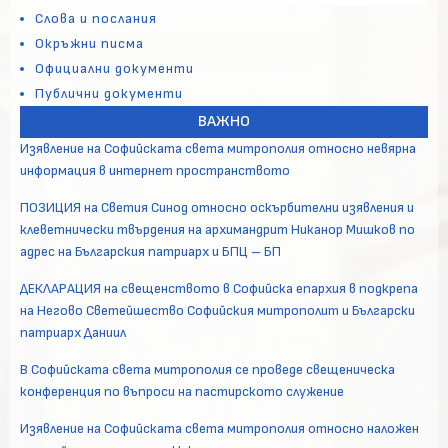
Слова и послания
Окръжни писма
Официални документи
Публични документи
ВАЖНО
Изявление на Софийската света митрополия относно невярна
информация в интернет пространството
ПОЗИЦИЯ на Светия Синод относно оскърбителни изявления и
клеветнически твърдения на архимандрит Никанор Мишков по
адрес на Българския патриарх и БПЦ – БП
ДЕКЛАРАЦИЯ на свещенството в Софийска епархия в подкрепа
на Негово Светейшество Софийския митрополит и Български
патриарх Даниил
В Софийската света митрополия се проведе свещеническа
конференция по въпроси на пастирското служение
Изявление на Софийската света митрополия относно наложен