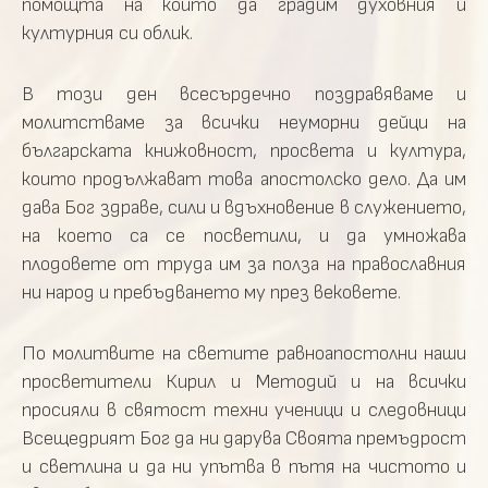
помощта на които да градим духовния и
културния си облик.
В този ден всесърдечно поздравяваме и
молитстваме за всички неуморни дейци на
българската книжовност, просвета и култура,
които продължават това апостолско дело. Да им
дава Бог здраве, сили и вдъхновение в служението,
на което са се посветили, и да умножава
плодовете от труда им за полза на православния
ни народ и пребъдването му през вековете.
По молитвите на светите равноапостолни наши
просветители Кирил и Методий и на всички
просияли в святост техни ученици и следовници
Всещедрият Бог да ни дарува Своята премъдрост
и светлина и да ни упътва в пътя на чистото и