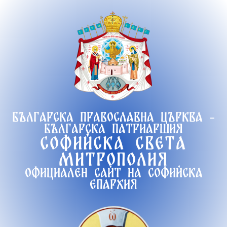
Продължете
към
съдържанието
Българска православна църква -
Българска патриаршия
Софийска света
митрополия
Официален сайт на софийска
епархия