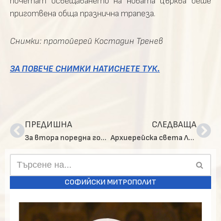
почетат
освещаването
на
новата
църква
беше
приготвена
обща
празнична трапеза.
Снимки:
протойерей
Костадин
Тренев
ЗА ПОВЕЧЕ СНИМКИ НАТИСНЕТЕ ТУК.
ПРЕДИШНА
СЛЕДВАЩА
За втора поредна година в Кюстендил се проведе Празник на православния дух и традиции
Архиерейска света Литургия в храм „Св. Троица“, кв.“Драгалевци“
СОФИЙСКИ МИТРОПОЛИТ