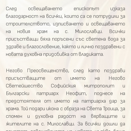
След
освещаването
епископът
изказа
благодарност
на
всички,
които
са
се
потрудили
за
строителството,
изписването
и
освещаването
на
новия
храм
на
с.
Милославци. Всички
присъстващи
бяха
поръсени
със
светена
вода
за
здраве
и
благословение,
както
и
лично
поздравени
с
новата
духовна
придобивка
от
владиката.
Негово
Преосвещенство,
след като
поздрави
присъстващите от
името
на
Негово
Светейшество
Софийския
митрополит
и
Български
патриарх
Неофит,
поднесе
на
предстоятеля
от
името на патриарха дар
за
храма.
Той
подари
икона
с
образа
на
Света
Троица,
за
спомен
и
духовна
радост
на
вярващите
и
жителите
на
с.
Милославци. За
всички
дошли
да