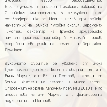
извърши
Негово
Преосвещенство
Белоградчишкият
епископ
Поликарп,
викарий
на
Софийския
митрополит,
в
съслужение
със
ставрофорен
иконом
Йоан
Чикалов,
архиерейски
наместник
на
Трънска
духовна
околия,
йеромонах
Тимотей,
секретар
на
Трънско
архиерейско
наместничество,
протойерей
Николай
Пешов,
енорийски
свещеник
на
селото
и
йеродякон
Поликарп.
Духовното събитие бе уважено
от
г-жа
Цветислава
Цветкова,
кмет
на
община
Трън,
г-н
Емил
Мирчев,
г-н
Евгени
Петров,
както
и
от
всички
жители
на
селото
и
много
гости.
Строежът на храма,
започнал
през
май
2019
г.
е по
инициатива
на
г-н
Мирчев
,
и
с
финансовата
подкрепа
на
г-н
Петров
.