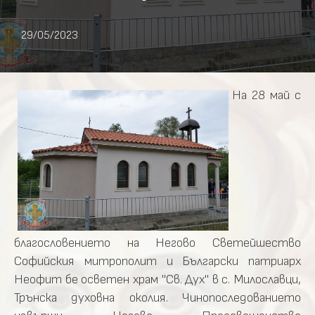
29/05/2023
На
28
май
с
благословението
на
Негово
Светейшество
Софийския
митрополит
и
Български
патриарх
Неофит бе осветен храм
"Св.
Дух"
в
с.
Милославци,
Трънска
духовна
околия. Чинопоследованието