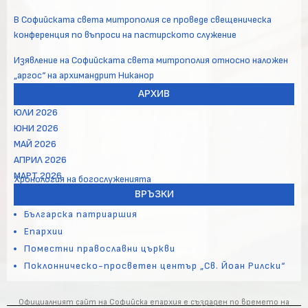
В Софийската света митрополия се проведе свещеническа
конференция по въпроси на пастирското служение
Изявление на Софийската света митрополия относно наложен
„аргос“ на архимандрит Никанор
АРХИВ
ЮЛИ 2026
ЮНИ 2026
МАЙ 2026
АПРИЛ 2026
МАРТ 2026
Хронология на богослуженията
ВРЪЗКИ
Българска патриаршия
Епархии
Поместни православни църкви
Поклонническо-просветен център „Св. Йоан Рилски“
Официалният сайт на Софийска епархия е създаден по времето на