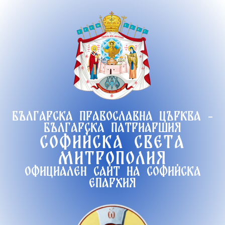
Продължете
към
съдържанието
Българска православна църква -
Българска патриаршия
Софийска света
митрополия
Официален сайт на софийска
епархия