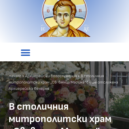
Начало
»
Архиерейски богослужения
»
В столичния
митрополитски храм „Св. вмчца Марина“ беше отслужена
Архиерейска вечерня
В столичния
митрополитски храм