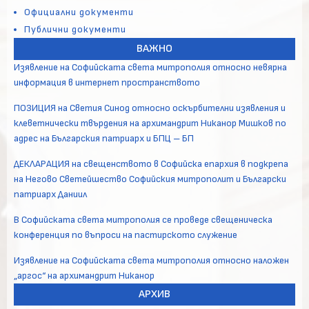
Официални документи
Публични документи
ВАЖНО
Изявление на Софийската света митрополия относно невярна
информация в интернет пространството
ПОЗИЦИЯ на Светия Синод относно оскърбителни изявления и
клеветнически твърдения на архимандрит Никанор Мишков по
адрес на Българския патриарх и БПЦ – БП
ДЕКЛАРАЦИЯ на свещенството в Софийска епархия в подкрепа
на Негово Светейшество Софийския митрополит и Български
патриарх Даниил
В Софийската света митрополия се проведе свещеническа
конференция по въпроси на пастирското служение
Изявление на Софийската света митрополия относно наложен
„аргос“ на архимандрит Никанор
АРХИВ