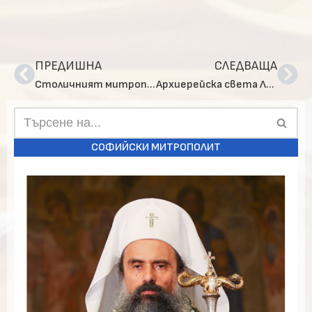
ПРЕДИШНА
СЛЕДВАЩА
Столичният митрополитски храм „Св. вмчца Марина“ тържествено отпразнува храмовия си празник
Архиерейска света Литургия с две ръкоположения в старинния столичен храм „Св. София“
СОФИЙСКИ МИТРОПОЛИТ