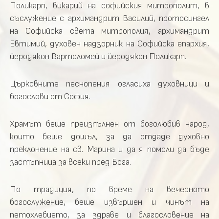
Поликарп, викарий на софийския митрополит, в
съслужение с архимандрит Василий, протосингел
на Софийска света митрополия, архимандрит
Евтимий, духовен надзорник на Софийска епархия,
йеродякон Вартоломей и йеродякон Поликарп.
Църковните песнопения огласиха духовници и
богослови от София.
Храмът беше преизпълнен от боголюбив народ,
които беше дошъл, за да отдаде духовно
преклонение на св. Марина и да я помоли да бъде
застъпница за всеки пред Бога.
По традиция, по време на вечерното
богослужение, беше извършен и чинът на
петохлебието, за здраве и благословение на