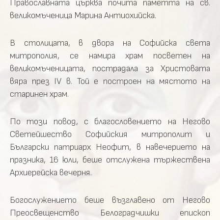
Православната църква почита паметта на св.
великомъченица Марина Антиохийска.
В столицата, в двора на Софийска света
митрополия, се намира храм посветен на
великомъченицата, пострадала за Христовата
вяра през IV в. Той е построен на мястото на
старинен храм.
По този повод, с благословението на Негово
Светейшество Софийския митрополит и
Български патриарх Неофит, в навечерието на
празника, 16 юли, беше отслужена тържествена
Архиерейска вечерня.
Богослужението беше възглавено от Негово
Преосвещенство Белоградчишки епископ