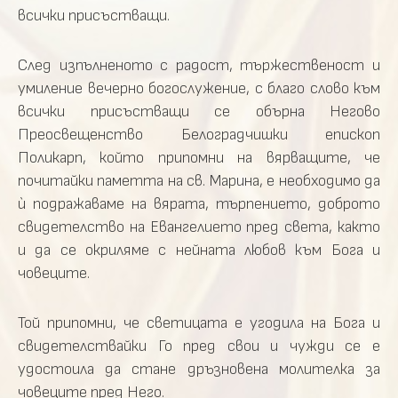
всички присъстващи.
След изпълненото с радост, тържественост и
умиление вечерно богослужение, с благо слово към
всички присъстващи се обърна Негово
Преосвещенство Белоградчишки епископ
Поликарп, който припомни на вярващите, че
почитайки паметта на св. Марина, е необходимо да
ѝ подражаваме на вярата, търпението, доброто
свидетелство на Евангелието пред света, както
и да се окриляме с нейната любов към Бога и
човеците.
Той припомни, че светицата е угодила на Бога и
свидетелствайки Го пред свои и чужди се е
удостоила да стане дръзновена молителка за
човеците пред Него.