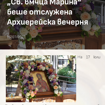
„Св. вмчца Марина“
беше отслужена
Архиерейска вечерня
16/07/2023
На 17 юли