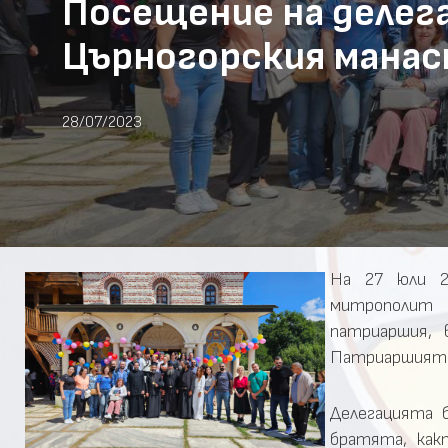
Посещение на делег
Църногорския мана
28/07/2023
На 27 юли 2
митрополит 
патриаршия, 
Патриаршията,
Делегацията 
братята, как