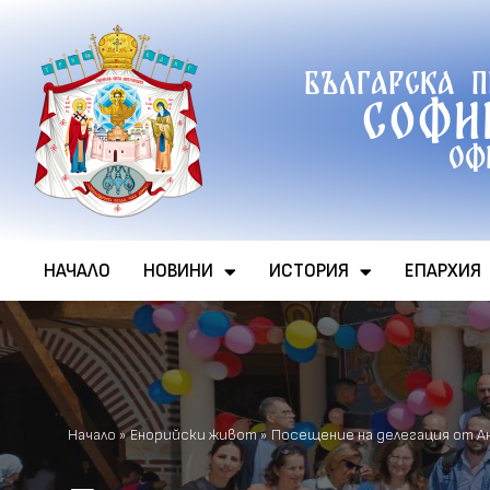
Продължете
Българска 
към
Софи
съдържанието
Оф
НАЧАЛО
НОВИНИ
ИСТОРИЯ
ЕПАРХИЯ
Начало
»
Енорийски живот
»
Посещение на делегация от 