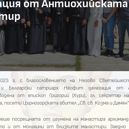
ация от Антиохийската
стир
023 г. с благословението на Негово Светейшес
и Български патриарх Неофит делегация от А
водена от епископ Григорий (Хури), гл. секретар н
 посети Църногорската обител „Св. св. Козма и Дамян“
беше посрещната от игумена на манастира архиман
то и от монахини от близките манастири. Заедно 