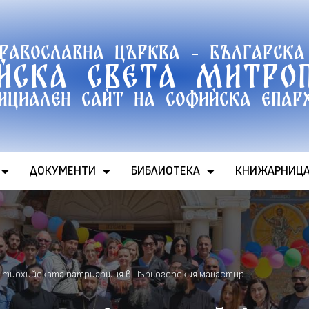
православна църква - Българска
йска света митро
ициален сайт на софийска епар
ДОКУМЕНТИ
БИБЛИОТЕКА
КНИЖАРНИЦ
Антиохийската патриаршия в Църногорския манастир