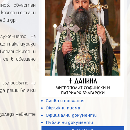
нов, областен
 както и от г-н
в и др.
лужението на
що така изрази
Вселенските и
а се в свещено
 изпросване на
да реши всички
Слова и послания
Окръжни писма
азгледа нейните
Официални документи
Публични документи