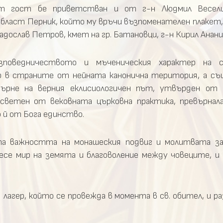
ят гост бе приветстван и от г-н Людмил Весели
област Перник, който му връчи възпоменателен плакет,
дослав Петров, кмет на гр. Батановци, г-н Кирил Анание
поведничеството и мъченическия характер на с
р в страните от нейната канонична територия, а съ
върне на верния еклисиологичен път, утвърден от 
светен от вековната църковна практика, превърнал
о й от Бога единство.
та важността на монашеския подвиг и молитвата за
се мир на земята и благоволение между човеците, и 
 лагер, който се провежда в момента в св. обител, и р