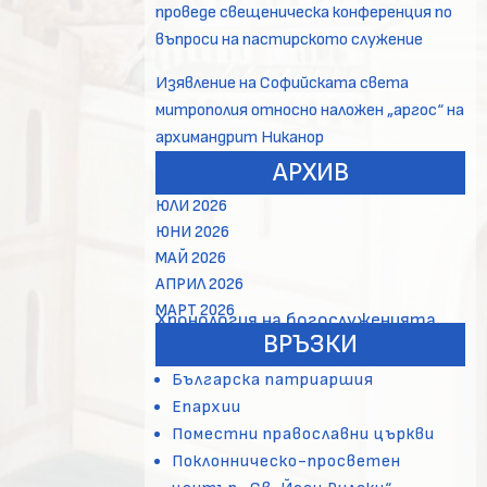
проведе свещеническа конференция по
въпроси на пастирското служение
Изявление на Софийската света
митрополия относно наложен „аргос“ на
архимандрит Никанор
АРХИВ
ЮЛИ 2026
ЮНИ 2026
МАЙ 2026
АПРИЛ 2026
МАРТ 2026
Хронология на богослуженията
ВРЪЗКИ
Българска патриаршия
Епархии
Поместни православни църкви
Поклонническо-просветен