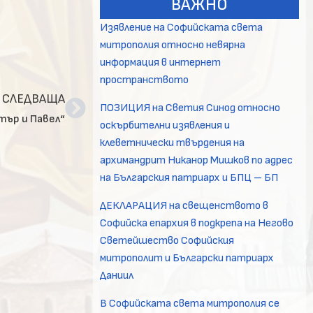
ВАЖНО
Изявление на Софийската света
митрополия относно невярна
информация в интернет
пространството
СЛЕДВАЩА
ПОЗИЦИЯ на Светия Синод относно
тър и Павел“
оскърбителни изявления и
клеветнически твърдения на
архимандрит Никанор Мишков по адрес
на Българския патриарх и БПЦ – БП
ДЕКЛАРАЦИЯ на свещенството в
Софийска епархия в подкрепа на Негово
Светейшество Софийския
митрополит и Български патриарх
Даниил
В Софийската света митрополия се