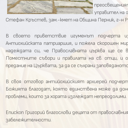
преосвещени
управител на 
Стефан Кръстев, зам.-кмет на Община Перник, г-н Ра
В своето приветствие игуменът подчерта из
Антиохийската патриаршия, и пожела скорошен ми
надеждата си, че Православната църква ще се 
Поместните събори и правилата на св. отци, и о
предание на Църквата, за да се съхрани заповяданот
В своя отговор антийохийският архиерей подчер
Божията благодат, която единствена може да доне
проблеми, които за хората изглеждат непреодолими.
Епископ Григорий благослови децата от православния
забележителности.