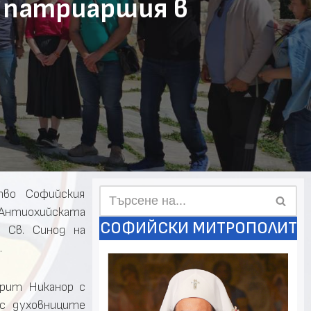
 патриаршия в
тво Софийския
нтиохийската
СОФИЙСКИ МИТРОПОЛИТ
а Св. Синод на
.
дрит Никанор с
с духовниците