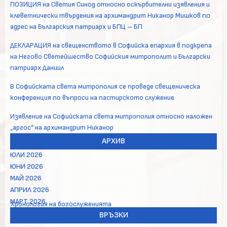
ПОЗИЦИЯ на Светия Синод относно оскърбителни изявления и
клеветнически твърдения на архимандрит Никанор Мишков по
адрес на Българския патриарх и БПЦ – БП
ДЕКЛАРАЦИЯ на свещенството в Софийска епархия в подкрепа
на Негово Светейшество Софийския митрополит и Български
патриарх Даниил
В Софийската света митрополия се проведе свещеническа
конференция по въпроси на пастирското служение
Изявление на Софийската света митрополия относно наложен
„аргос“ на архимандрит Никанор
АРХИВ
ЮЛИ 2026
ЮНИ 2026
МАЙ 2026
АПРИЛ 2026
МАРТ 2026
Хронология на богослуженията
ВРЪЗКИ