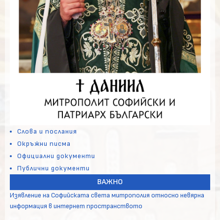
Слова и послания
Окръжни писма
Официални документи
Публични документи
ВАЖНО
Изявление на Софийската света митрополия относно невярна
информация в интернет пространството