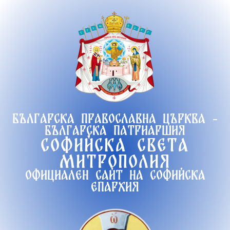
Продължете
към
съдържанието
Българска православна църква -
Българска патриаршия
Софийска света
митрополия
Официален сайт на софийска
епархия