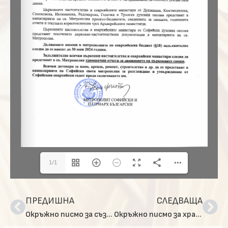
1/1
ПРЕДИШНА
СЛЕДВАЩА
Окръжно писмо за създаване на нови енории в гр. София
Окръжно писмо за храмовете и манастирите без собствена партида – за архиерейски наместници