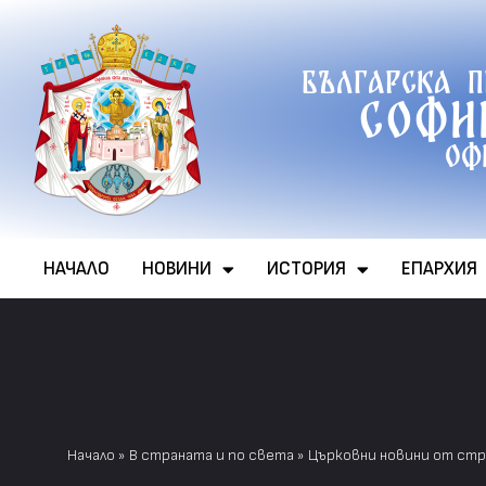
Продължете
Българска 
към
Софи
съдържанието
Оф
НАЧАЛО
НОВИНИ
ИСТОРИЯ
ЕПАРХИЯ
Начало
»
В страната и по света
»
Църковни новини от стра