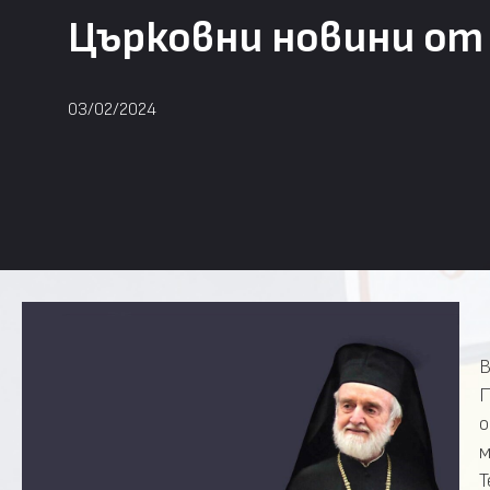
Църковни новини от 
03/02/2024
В
П
м
Т