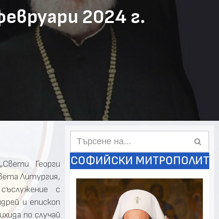
евруари 2024 г.
СОФИЙСКИ МИТРОПОЛИТ
„Свети Георги
вета Литургия,
съслужение с
дрей и епископ
ихида по случай