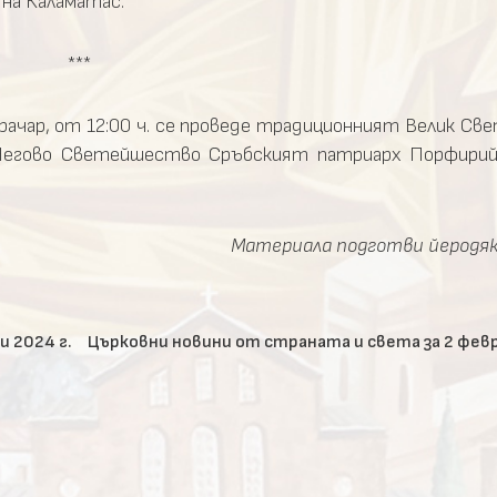
на Каламáтас.
***
Врачар, от 12:00 ч. се проведе традиционният Велик Св
 Негово Светейшество Сръбският патриарх Порфирий
Материала подготви йеродя
и 2024 г.
Църковни новини от страната и света за 2 февр