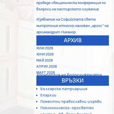
проведе свещеническа конференция по
въпроси на пастирското служение
Изявление на Софийската света
митрополия относно наложен „аргос“ на
архимандрит Никанор
АРХИВ
ЮЛИ 2026
ЮНИ 2026
МАЙ 2026
АПРИЛ 2026
МАРТ 2026
Хронология на богослуженията
ВРЪЗКИ
Българска патриаршия
Епархии
Поместни православни църкви
Поклонническо-просветен