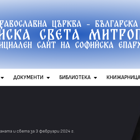
православна църква - Българска
йска света митро
ициален сайт на софийска епар
ДОКУМЕНТИ
БИБЛИОТЕКА
КНИЖАРНИЦ
ната и света за 3 февруари 2024 г.