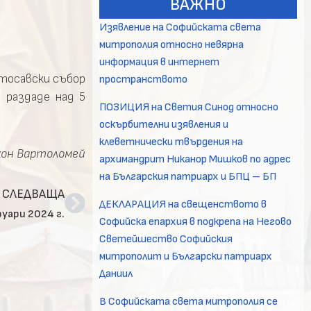
ВАЖНО
Изявление на Софийската света
митрополия относно невярна
информация в интернет
етосавски събор
пространството
 раздаде над 5
ПОЗИЦИЯ на Светия Синод относно
оскърбителни изявления и
клеветнически твърдения на
кон Вартоломей
архимандрит Никанор Мишков по адрес
на Българския патриарх и БПЦ – БП
СЛЕДВАЩА
ДЕКЛАРАЦИЯ на свещенството в
уари 2024 г.
Софийска епархия в подкрепа на Негово
Светейшество Софийския
митрополит и Български патриарх
Даниил
В Софийската света митрополия се