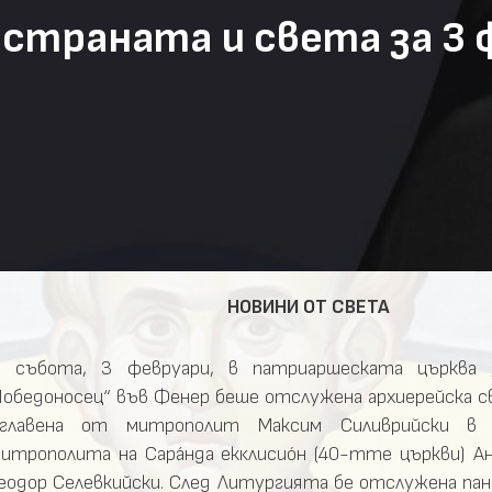
страната и света за 3 ф
НОВИНИ ОТ СВЕТА
 събота, 3 февруари, в патриаршеската църква 
обедоносец“ във Фенер беше отслужена архиерейска с
оглавена от митрополит Максим Силиврийски в 
итрополита на Сарáнда екκлисиóн (40-тте църкви) Ан
еодор Селевкийски. След Литургията бе отслужена пан