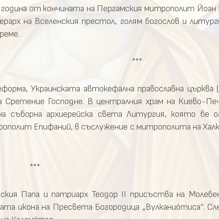
 година от кончината на Пергамския митрополит Йоан 
ерарх на Вселенския престол, голям богослов и литу
реме.
***
реформа, Украинската автокефална православна църква
а Сретение Господне. В централния храм на Киево-Печ
а съборна архиерейска света Литургия, която бе о
рополит Епифаний, в съслужение с митрополита на Хал
***
кия Папа и патриарх Теодор II присъства на Молебе
ата икона на Пресвета Богородица „Вулканиóтиса“. Сл