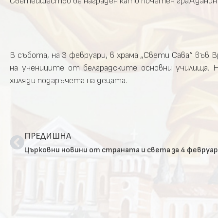
Светейшество бе награден като почетен гражданин 
В събота, на 3 февруари, в храма „Свети Сава“ във 
на учениците от белградските основни училища.
хиляди подаръчета на децата.
ПРЕДИШНА
Църковни новини от страната и света за 4 февруар