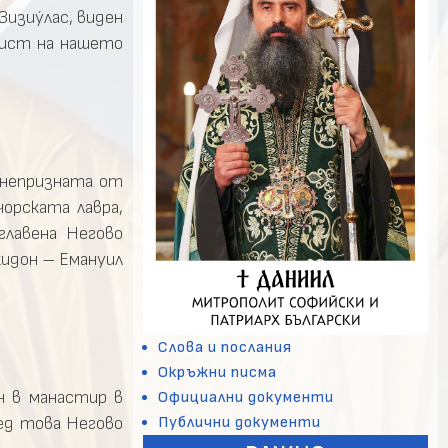
Зизиýлас, виден
ргист на нашето
 (непризната от
орската лавра,
главена Негово
кидон – Емануил
Слова и послания
Окръжни писма
н в манастир в
Официални документи
Публични документи
ед това Негово