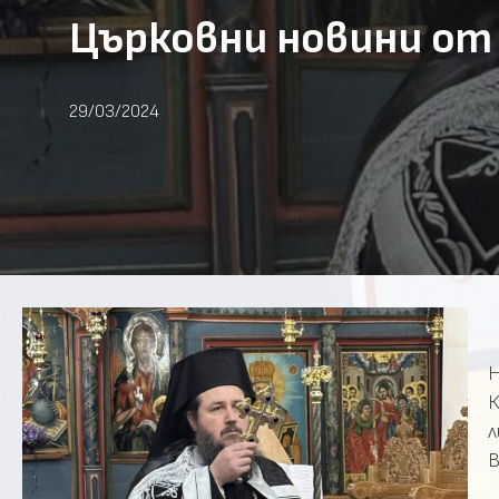
Църковни новини от 
29/03/2024
Н
л
В