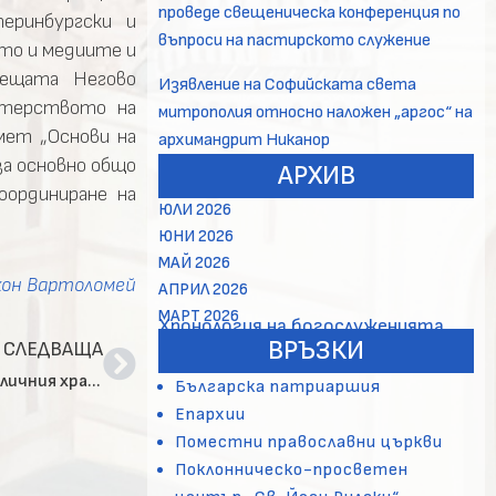
проведе свещеническа конференция по
еринбургски и
въпроси на пастирското служение
то и медиите и
рещата Негово
Изявление на Софийската света
стерството на
митрополия относно наложен „аргос“ на
мет „Основи на
архимандрит Никанор
а основно общо
АРХИВ
оординиране на
ЮЛИ 2026
ЮНИ 2026
МАЙ 2026
кон Вартоломей
АПРИЛ 2026
МАРТ 2026
Хронология на богослуженията
ВРЪЗКИ
СЛЕДВАЩА
Архиерейска Преждеосвещена св. литургия в столичния храм „Св. св. Кирил и Методий“ на Женския пазар
Българска патриаршия
Епархии
Поместни православни църкви
Поклонническо-просветен