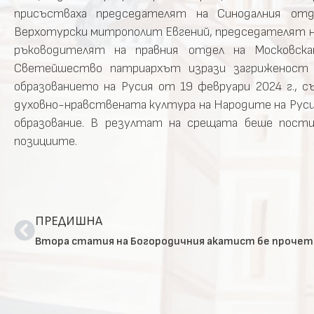
присъстваха председателят на Синодалния отде
Верхотурски митрополит Евгений, председателят н
ръководителят на правния отдел на Московск
Светейшество патриархът изрази загриженост
образованието на Русия от 19 февруари 2024 г., 
духовно-нравствената култура на Народите на Руси
образование. В резултат на срещата беше постиг
позициите.
ПРЕДИШНА