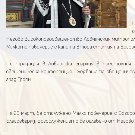
Н
о
Негово Високопреосвещенство Ловчанския митрополи
Малкото повечерие с канон и Втора статия на Бого
По традиция в Ловчанска епархия в престолния
свещеническа конференция. Следващата свещеническ
град Троян.
На 29 март, бе отслужено Малко повечерие с Богоро
Благоевград. Богослужението бе оглавено от Негов