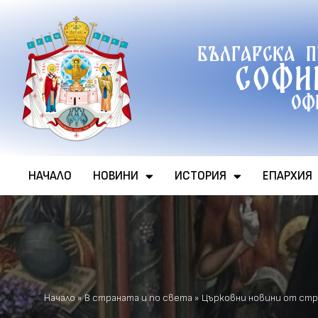
Продължете
Българска 
към
Софи
съдържанието
Оф
НАЧАЛО
НОВИНИ
ИСТОРИЯ
ЕПАРХИЯ
Начало
»
В страната и по света
»
Църковни новини от стра