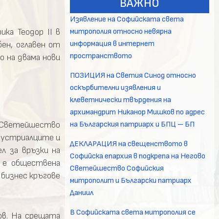
ВАЖНО
Изявление на Софийската света
митрополия относно невярна
ка Теодор II в
информация в интернет
ен, оглавен от
пространството
 на двама нови
ПОЗИЦИЯ на Светия Синод относно
оскърбителни изявления и
клеветнически твърдения на
архимандрит Никанор Мишков по адрес
на Българския патриарх и БПЦ – БП
 Светейшество
ндустриалците и
ДЕКЛАРАЦИЯ на свещенството в
л за връзки на
Софийска епархия в подкрепа на Негово
 е обществена
Светейшество Софийския
 бизнес кръгове
митрополит и Български патриарх
Даниил
В Софийската света митрополия се
ов. На срещата