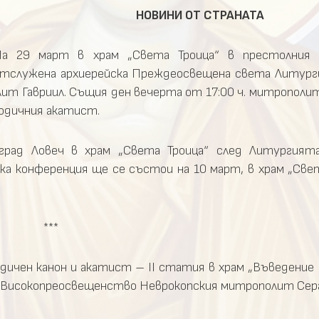
НОВИНИ ОТ СТРАНАТА
а 29 март в храм „Света Троица“ в престолния 
тслужена архиерейска Преждеосвещена света Литурги
т Гавриил. Същия ден вечерта от 17:00 ч. митрополит
родичния акатист.
 град Ловеч в храм „Света Троица“ след Литургият
а конференция ще се състои на 10 март, в храм „Свет
***
дичен канон и акатист – II статия в храм „Въведение 
о Високопреосвещенство Неврокопския митрополит Сер