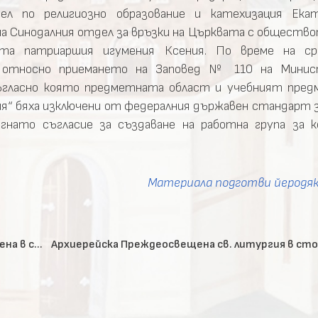
л по религиозно образование и катехизация Екат
а Синодалния отдел за връзки на Църквата с общество
ата патриаршия игумения Ксения. По време на с
 относно приемането на Заповед № 110 на Мини
съгласно която предметната област и учебният пред
я“ бяха изключени от федералния държавен стандарт з
нато съгласие за създаване на работна група за к
Материала подготви йеродя
Втора статия на Богородичния акатист бе прочетена в столичния храм „Покров Богородичен“