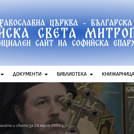
православна църква - Българска
йска света митро
ициален сайт на софийска епар
ДОКУМЕНТИ
БИБЛИОТЕКА
КНИЖАРНИЦ
ната и света за 29 март 2024 г.