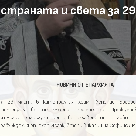
страната и света за 29
НОВИНИ ОТ ЕПАРХИЯТА
а 29 март, в катедралния храм „Успение Богоро
Кюстендил бе отслужена архиерейска Преждеос
итургия. Богослужението бе оглавено от Негово П
елбъждския епископ Исаак, втори викарий на Софийски