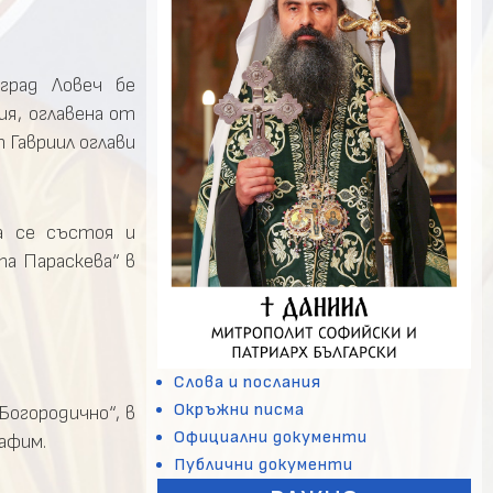
град Ловеч бе
я, оглавена от
 Гавриил оглави
а се състоя и
а Параскева“ в
Слова и послания
Окръжни писма
Богородично“, в
Официални документи
афим.
Публични документи