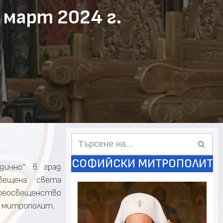
 март 2024 г.
СОФИЙСКИ МИТРОПОЛИТ
дично“ в град
вещена света
реосвещенство
я митрополит.