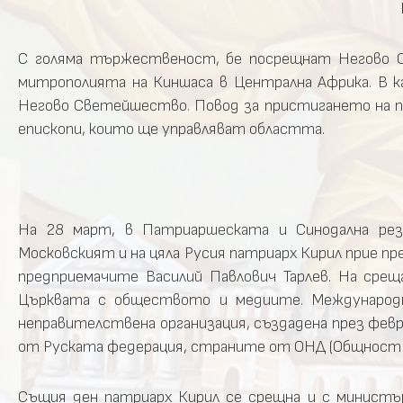
С голяма тържественост, бе посрещнат Негово Св
митрополията на Киншаса в Централна Африка. В к
Негово Светейшество. Повод за пристигането на п
епископи, които ще управляват областта.
На 28 март, в Патриаршеската и Синодална рез
Московският и на цяла Русия патриарх Кирил прие п
предприемачите Василий Павлович Тарлев. На сре
Църквата с обществото и медиите. Международн
неправителствена организация, създадена през февру
от Руската федерация, страните от ОНД (Общност н
Същия ден патриарх Кирил се срещна и с министър