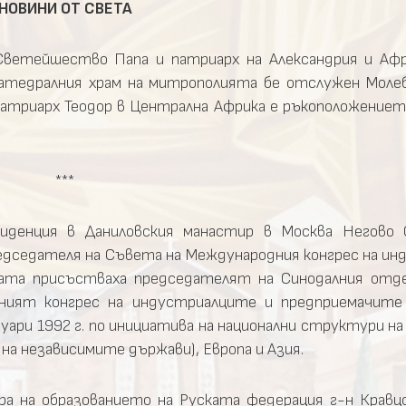
НОВИНИ ОТ СВЕТА
етейшество Папа и патриарх на Александрия и Афри
атедралния храм на митрополията бе отслужен Молеб
атриарх Теодор в Централна Африка е ръкоположението
***
иденция в Даниловския манастир в Москва Негово
редседателя на Съвета на Международния конгрес на и
щата присъстваха председателят на Синодалния отде
ият конгрес на индустриалците и предприемачите
ари 1992 г. по инициатива на национални структури на
а независимите държави), Европа и Азия.
а на образованието на Руската федерация г-н Кравц