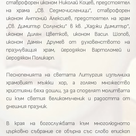
ставрофорен иконом Николай Коцев, предстоятел
на храма „Св. Седмочисленици“, ставрофорен
иконом Антоний Алексиев, предстоятел на храм
„Св. Димитър Солунски“ в кв. „Хаджи Димитър“,
иконом Дилян Цветков, иконом Васил Шопов,
иконом Дамян Друмев от духовенството на
празнуващия храм, йеродякон Вартоломей и
йеродякон Поликарп.
Песнопенията на светата Литургия изпълниха
храмовият мъжки хор, а голямо множество
християни бяха дошли, за да споделят молитвата
си към светия великомъченик и радостта от
днешния празник.
В края на богослужбата към многолюдното
църковно събрание се обърна със слово епископ