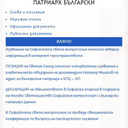
Слова и послания
Окръжни писма
Официални документи
Публични документи
ВАЖНО
Изявление на Софийската света митрополия относно невярна
информация в интернет пространството
ПОЗИЦИЯ на Светия Синод относно оскърбителни изявления и
клеветнически твърдения на архимандрит Никанор Мишков по
адрес на Българския патриарх и БПЦ – БП
ДЕКЛАРАЦИЯ на свещенството в Софийска епархия в подкрепа
на Негово Светейшество Софийския митрополит и Български
патриарх Даниил
В Софийската света митрополия се проведе свещеническа
конференция по въпроси на пастирското служение