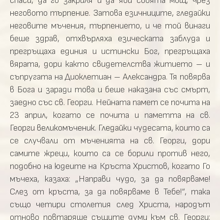
спаси, да го закриля и да яви своята мощ, чрез
неговото търпение. Затова езичниците, гледайки
неговите мъчения, търпението, и че той винаги
беше здрав, отхвърляха езическата заблуда и
прегръщаха единия и истински Бог, прегръщаха
вярата, дори както свидетелства житието – и
съпругата на Диоклетиан – Александра. Тя повярва
в Бога и заради това и беше наказана със смърт,
заедно със св. Георги. Нейната памет се почита на
23 април, когато се почита и паметта на св.
Георги великомъченик. Гледайки чудесата, които са
се случвали от мъченията на св. Георги, дори
самите жреци, които са се борили против него,
подобно на юдеите на Кръста Христов, когато Го
мъчеха, казаха: „Направи чудо, за да повярваме!
Слез от кръста, за да повярваме в Тебе!“, така
също четири столетия след Христа, народът
отново повтаряше същите думи към св. Георги: