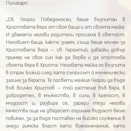
Поликарп:
„Св. Георги Победоносец беше възпитан в
Христовата вяра от своя баща и от своята майка.
И двамата негови родители просияха в святост.
Неговият баща, както знаем, също беше мъчен за
Христовата вяра – св. Геронтий, давайки добър
пример на своя син как да вярва и да отстоява
своята вяра в Христа. Неговата майка го възпита
в страх Божий след като съпругът й мъченически
загина за вярата. Тя посвети малкия Георги да бъде
във всичко Христов – той растеше във вяра, в
добродетел, в мъжество, в сила, в крепост, в
мъдрост и, разбира се, заради тези негови
качества още на двадесет годишна възраст беше
повикан, за да бъде поставен на високо служение в
онази римска власт като военоначалник, като