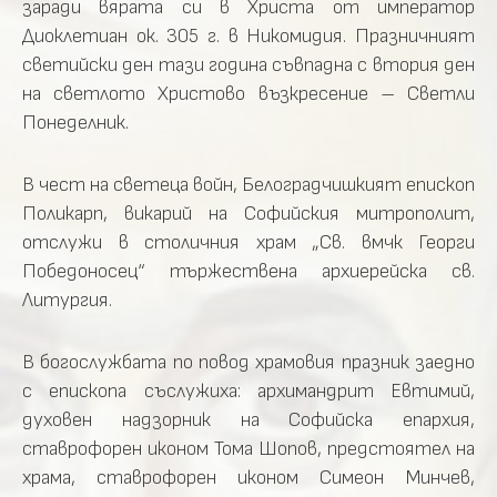
заради вярата си в Христа от император
Диоклетиан ок. 305 г. в Никомидия. Празничният
светийски ден тази година съвпадна с втория ден
на светлото Христово възкресение – Светли
Понеделник.
В чест на светеца войн, Белоградчишкият епископ
Поликарп, викарий на Софийския митрополит,
отслужи в столичния храм „Св. вмчк Георги
Победоносец“ тържествена архиерейска св.
Литургия.
В богослужбата по повод храмовия празник заедно
с епископа съслужиха: архимандрит Евтимий,
духовен надзорник на Софийска епархия,
ставрофорен иконом Тома Шопов, предстоятел на
храма, ставрофорен иконом Симеон Минчев,