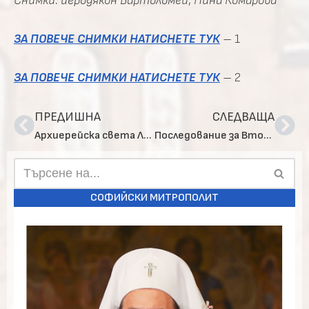
Снимки: йеродякон Вартоломей
,
Нина Комарова
ЗА ПОВЕЧЕ СНИМКИ НАТИСНЕТЕ ТУК
– 1
ЗА ПОВЕЧЕ СНИМКИ НАТИСНЕТЕ ТУК
– 2
ПРЕДИШНА
СЛЕДВАЩА
Архиерейска света Литургия в храм „Св. апостоли Петър и Павел“, с. Белчин
Последование за Второ Възкресение в столичния катедрален храм „Св. вмца Неделя“
СОФИЙСКИ МИТРОПОЛИТ