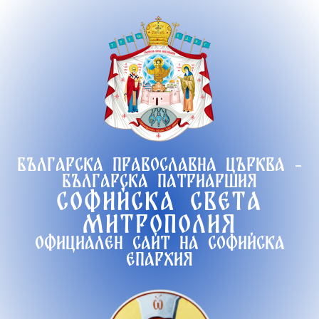
Продължете
към
съдържанието
Българска православна църква -
Българска патриаршия
Софийска света
митрополия
Официален сайт на софийска
епархия