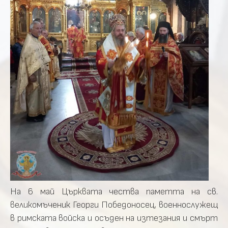
На 6 май Църквата чества паметта на св.
великомъченик Георги Победоносец, военнослужещ
в римската войска и осъден на изтезания и смърт