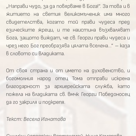
„Направи чудо, за да повярваме в Бога!“. За това и в
житието на светия великомъченик има много
свидетелства, когато той прави чудеса пред
езическите жреци, и те наистина възхваляват
Бога, защото виждат, че св. Георги прави чудеса и
чрез него Бог преобразява цялата вселена…“ – каза
в словото си владиката.
От своя страна и от името на духовенство, и
богомолния народ отец Тома отправи искрена
благодарност за архиерейската служба, като
пожела на владиката св. вмчк Георги Победоносец
да го закриля и подкрепя.
Текст: Весела Игнатова