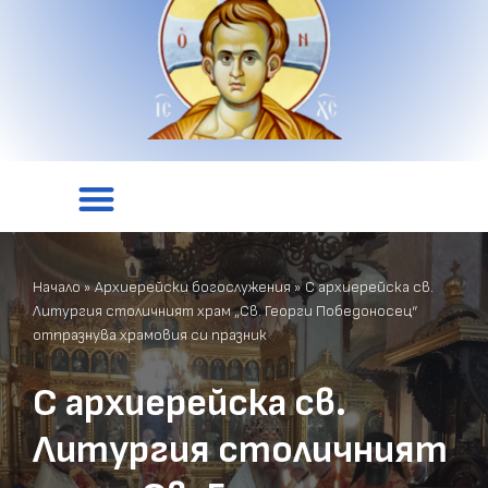
Начало
»
Архиерейски богослужения
»
С архиерейска св.
Литургия столичният храм „Св. Георги Победоносец“
отпразнува храмовия си празник
С архиерейска св.
Литургия столичният