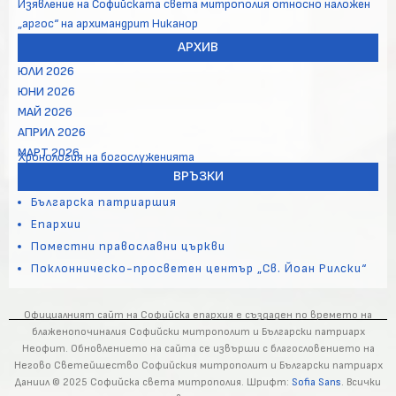
Изявление на Софийската света митрополия относно наложен
„аргос“ на архимандрит Никанор
АРХИВ
ЮЛИ 2026
ЮНИ 2026
МАЙ 2026
АПРИЛ 2026
МАРТ 2026
Хронология на богослуженията
ВРЪЗКИ
Българска патриаршия
Епархии
Поместни православни църкви
Поклонническо-просветен център „Св. Йоан Рилски“
Официалният сайт на Софийска епархия е създаден по времето на
блаженопочиналия Софийски митрополит и Български патриарх
Неофит. Обновлението на сайта се извърши с благословението на
Негово Светейшество Софийския митрополит и Български патриарх
Даниил © 2025 Софийска света митрополия. Шрифт:
Sofia Sans
. Всички