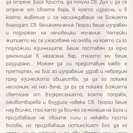
да отрече Бога Христа, да похули Св. Дух и да се
отрече от своята вяра, в която израсна, и в
която живееше и се наслаждаваше на Божията
благодат. Св. великомъченик Георги беше изправен
и подложен на нечовешки мъчения. Четейки
житието му се ужасяваме на онова, на което са го
подложили езичниците. Беше поставен за едно
денонощие в негасена вар, тялото му беше
раздирано… Можем да си представим какво е
претърпял, но Бог го изправяше здрав и невредим
пред езическото общество, за да го покаже
несломим, но най-вече, за да се покаже Божията
светлина от Възкресението, която поправя,
оживотворява и въздига човека. Св. Георги беше
над всичко, тъй като за всичко се молеше на Бога и
призоваваше не своите сили и някакви пусти
богове, но призоваваше истинският Бог да го