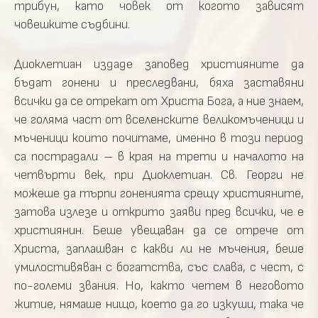
трибун, като човек от когото зависят
човешките съдбини.
Диоклетиан издаде заповед християните да
бъдат гонени и преследвани, бяха заставяни
всички да се отрекат от Христа Бога, а ние знаем,
че голяма част от вселенските великомъченици и
мъченици които почитаме, именно в този период
са пострадали – в края на трети и началото на
четвърти век, при Диоклетиан. Св. Георги не
можеше да търпи гоненията срещу християните,
затова излезе и открито заяви пред всички, че е
християнин. Беше увещаван да се отрече от
Христа, заплашван с какви ли не мъчения, беше
умилостивяван с богатства, със слава, с чест, с
по-големи звания. Но, както четем в неговото
житие, нямаше нищо, което да го изкуши, така че