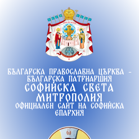
Продължете
към
съдържанието
Българска православна църква -
Българска патриаршия
Софийска света
митрополия
Официален сайт на софийска
епархия