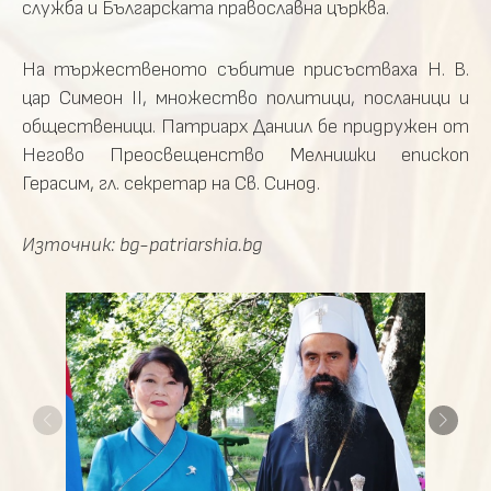
служба и Българската православна църква.
На тържественото събитие присъстваха Н. В.
цар Симеон II, множество политици, посланици и
общественици. Патриарх Даниил бе придружен от
Негово Преосвещенство Мелнишки епископ
Герасим, гл. секретар на Св. Синод.
Източник: bg-patriarshia.bg