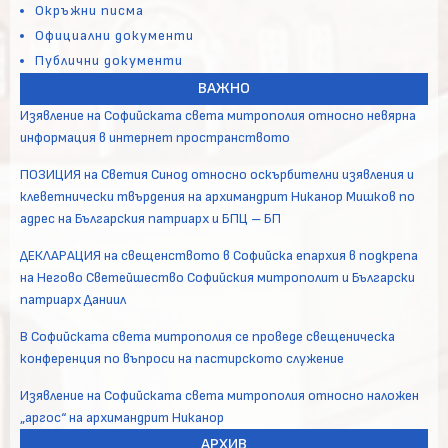
Окръжни писма
Официални документи
Публични документи
ВАЖНО
Изявление на Софийската света митрополия относно невярна
информация в интернет пространството
ПОЗИЦИЯ на Светия Синод относно оскърбителни изявления и
клеветнически твърдения на архимандрит Никанор Мишков по
адрес на Българския патриарх и БПЦ – БП
ДЕКЛАРАЦИЯ на свещенството в Софийска епархия в подкрепа
на Негово Светейшество Софийския митрополит и Български
патриарх Даниил
В Софийската света митрополия се проведе свещеническа
конференция по въпроси на пастирското служение
Изявление на Софийската света митрополия относно наложен
„аргос“ на архимандрит Никанор
АРХИВ