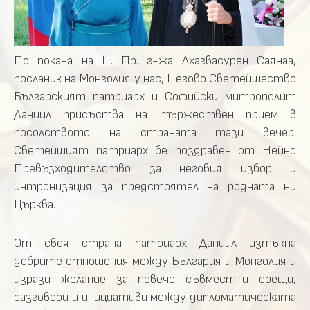
По покана на Н. Пр. г-жа Лхагвасурен Саянаа,
посланик на Монголия у нас, Негово Светейшество
Българският патриарх и Софийски митрополит
Даниил присъства на тържествен прием в
посолството на страната тази вечер.
Светейшият патриарх бе поздравен от Нейно
Превъзходителство за неговия избор и
интронизация за предстоятел на родната ни
Църква.
От своя страна патриарх Даниил изтъкна
добрите отношения между България и Монголия и
изрази желание за повече съвместни срещи,
разговори и инициативи между дипломатическата