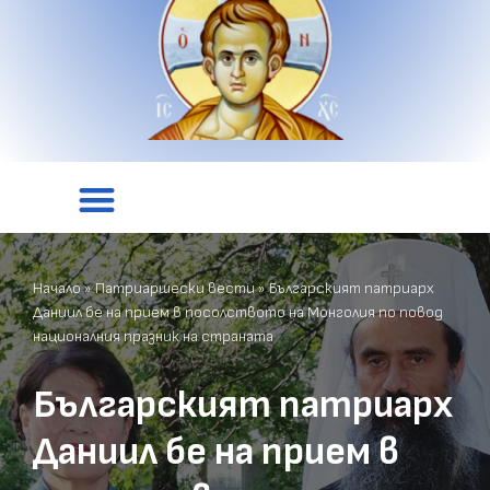
Начало
»
Патриаршески вести
»
Българският патриарх
Даниил бе на прием в посолството на Монголия по повод
националния празник на страната
Българският патриарх
Даниил бе на прием в