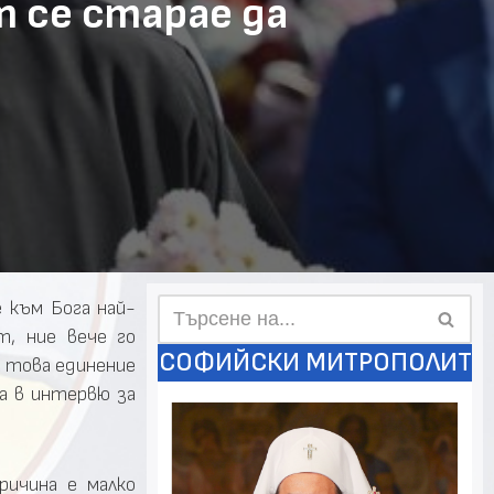
 се старае да
 към Бога най-
т, ние вече го
СОФИЙСКИ МИТРОПОЛИТ
а това единение
за в интервю за
ричина е малко