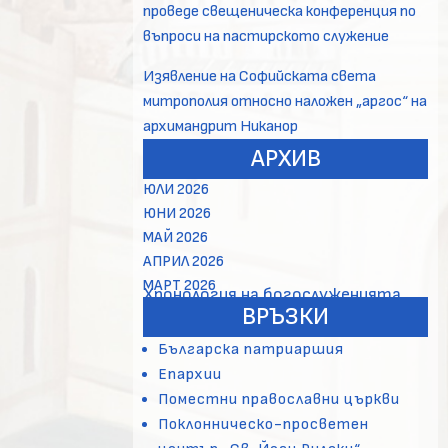
проведе свещеническа конференция по
въпроси на пастирското служение
Изявление на Софийската света
митрополия относно наложен „аргос“ на
архимандрит Никанор
АРХИВ
ЮЛИ 2026
ЮНИ 2026
МАЙ 2026
АПРИЛ 2026
МАРТ 2026
Хронология на богослуженията
ВРЪЗКИ
Българска патриаршия
Епархии
Поместни православни църкви
Поклонническо-просветен