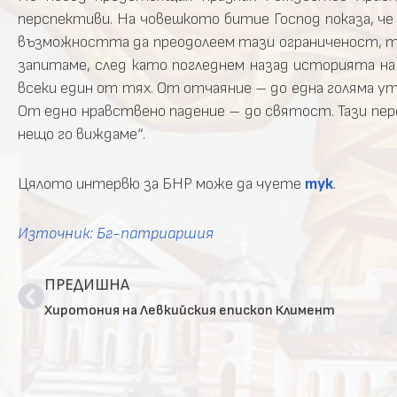
перспективи. На човешкото битие Господ показа, че
възможността да преодолеем тази ограниченост, та
запитаме, след като погледнем назад историята на
всеки един от тях. От отчаяние – до една голяма уте
От едно нравствено падение – до святост. Тази перс
нещо го виждаме“.
Цялото интервю за БНР може да чуете
тук
.
Източник: Бг-патриаршия
ПРЕДИШНА
Хиротония на Левкийския епископ Климент