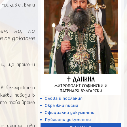
призив е „Ела и
ен, но, по
е се докосне
ни, ще промени
 в българското
какви поводи в
Слова и послания
кото това време
Окръжни писма
Официални документи
Публични документи
е дадоха нови