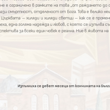
 не е ограничено в рамките на това „от раждането до
зи смъртност, отделеност от Бога. Това е велико нещ
 Църквата – хиляди и хиляди светци – как се е проме
ха, една голяма надежда и любов, с която се изпълва съ
пектива за всеки един човек е реална. Ние в живота н