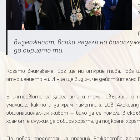
в
възможност, всяка неделя на богослуж
до сърцето ти.
Когато внимаваме, Бог ще ни открие това. Това 
отношението ни. И ние ще видим, че действително Б
В интервюто са засегнати и теми, свързани с п
училище, както и за храм-паметника „Св. Александ
общонационалния живот – било да се помоли в скръб,
храмът е служил да събира хората, да подкрепя хора
По повод предстоящия празник Рождество Христ