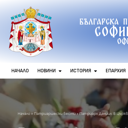
Продължете
Българска 
към
Софи
съдържанието
Оф
НАЧАЛО
НОВИНИ
ИСТОРИЯ
ЕПАРХИЯ
Начало
»
Патриаршески вести
»
Патриарх Даниил: В Църкв