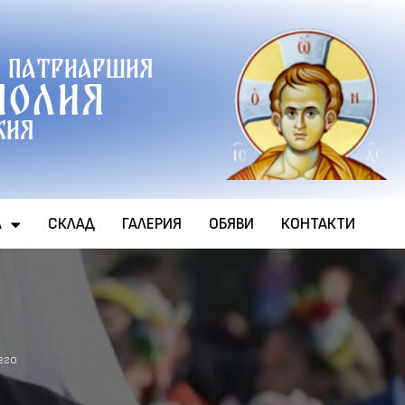
 патриаршия
полия
хия
А
СКЛАД
ГАЛЕРИЯ
ОБЯВИ
КОНТАКТИ
его