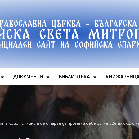
православна църква - Българска
йска света митро
ициален сайт на софийска епар
ДОКУМЕНТИ
БИБЛИОТЕКА
КНИЖАРНИЦ
ата християнинът се старае да промени себе си, не света около н