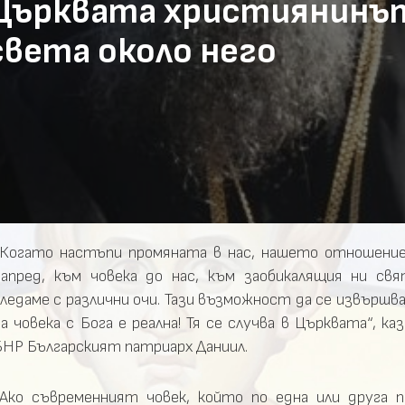
 Църквата християнинът
света около него
„Когато настъпи промяната в нас, нашето отношение
напред, към човека до нас, към заобикалящия ни свя
гледаме с различни очи. Тази възможност да се извършв
на човека с Бога е реална! Тя се случва в Църквата“, ка
БНР Българският патриарх Даниил.
„Ако съвременният човек, който по една или друга п