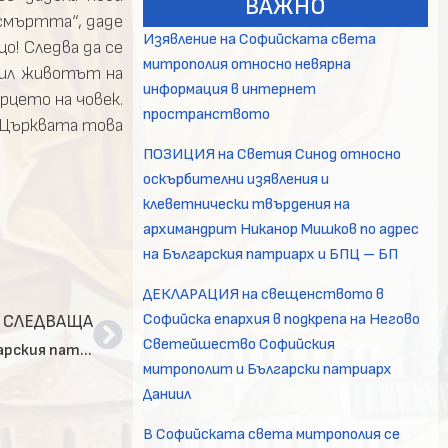
ВАЖНО
 смъртта“, даде
Изявление на Софийската света
о! Следва да се
митрополия относно невярна
нил животът на
информация в интернет
рцето на човек.
пространството
а Църквата това
ПОЗИЦИЯ на Светия Синод относно
оскърбителни изявления и
клеветнически твърдения на
архимандрит Никанор Мишков по адрес
на Българския патриарх и БПЦ – БП
ДЕКЛАРАЦИЯ на свещенството в
Софийска епархия в подкрепа на Негово
СЛЕДВАЩА
Светейшество Софийския
Изпълниха се девет месеца от кончината на Българския патриарх Неофит
митрополит и Български патриарх
Даниил
В Софийската света митрополия се