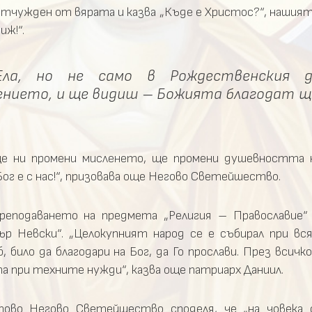
отчужден от вярата и казва „Къде е Христос?“, нашият 
иж!“.
Ела, но не само в Рождественския д
ението, и ще видиш – Божията благодат щ
ще ни промени мисленето, ще промени душевността 
ог е с нас!“, призовава още Негово Светейшество.
реподаването на предмета „Религия – Православие“
ър Невски“. „Целокупният народ се е събирал при вся
 било да благодари на Бог, да Го прослави. През всич
та при техните нужди“, казва още патриарх Даниил.
ово Негово Светейшество споделя, че „на човека с