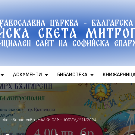
православна църква - Българска
йска света митро
ициален сайт на софийска епар
ДОКУМЕНТИ
БИБЛИОТЕКА
КНИЖАРНИЦ
етско творчество „МАЛКИ СЛЪНЧОГЛЕДИ“ 11/2024