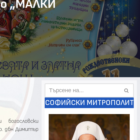
во „МАЛКИ
СОФИЙСКИ МИТРОПОЛИТ
 богословски
ф. дбн Димитър