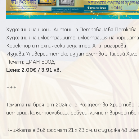
Художник на икони: Антонина Петрова, Ива Петкова
Художник на илюстрациите, илюстрация на корицата
Коректор и технически редактор: Ана Григорова
Издава: Университетско издателство „Паисий Хиленд
Печат: ЦИАН ЕООД.
Цена:
2,00€ / 3,91 лв.
+++
Темата на броя от 2024 г. е Рождество Христово.
истории, кръстословици, ребуси, лично творчество на
Книжката е във формат 21 х 23 см. и съдържа 48 цве