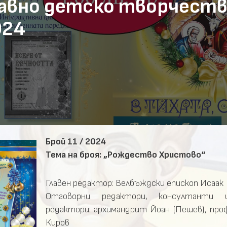
лавно детско творчест
024
Брой 11 / 2024
Тема на броя: „Рождество Христово“
Главен редактор: Велбъждски епископ Исаак
Отговорни редактори, консултанти и
редактори: архимандрит Йоан (Пешев), про
Киров