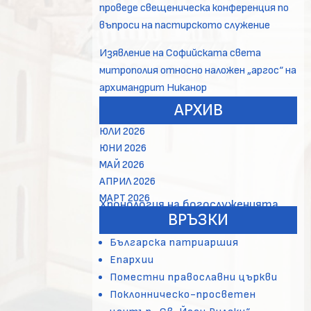
проведе свещеническа конференция по
въпроси на пастирското служение
Изявление на Софийската света
митрополия относно наложен „аргос“ на
архимандрит Никанор
АРХИВ
ЮЛИ 2026
ЮНИ 2026
МАЙ 2026
АПРИЛ 2026
МАРТ 2026
Хронология на богослуженията
ВРЪЗКИ
Българска патриаршия
Епархии
Поместни православни църкви
Поклонническо-просветен