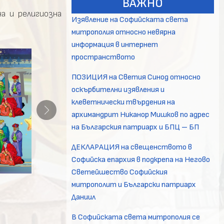
ВАЖНО
а и религиозна
Изявление на Софийската света
митрополия относно невярна
информация в интернет
пространството
ПОЗИЦИЯ на Светия Синод относно
оскърбителни изявления и
клеветнически твърдения на
архимандрит Никанор Мишков по адрес
на Българския патриарх и БПЦ – БП
ДЕКЛАРАЦИЯ на свещенството в
Софийска епархия в подкрепа на Негово
Светейшество Софийския
митрополит и Български патриарх
Даниил
В Софийската света митрополия се