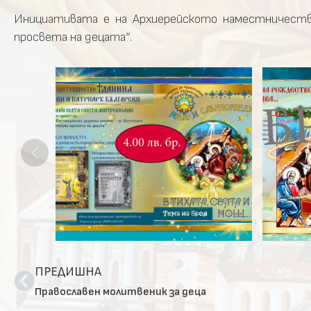
Инициативата е на Архиерейското наместничество
просвета на децата“.
ПРЕДИШНА
Православен молитвеник за деца