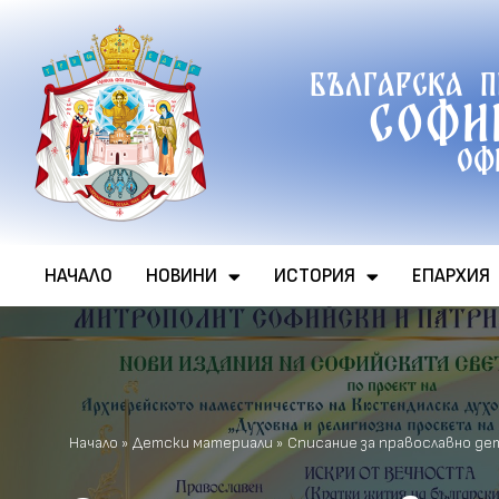
Продължете
Българска 
към
Софи
съдържанието
Оф
НАЧАЛО
НОВИНИ
ИСТОРИЯ
ЕПАРХИЯ
Начало
»
Детски материали
»
Списание за православно д