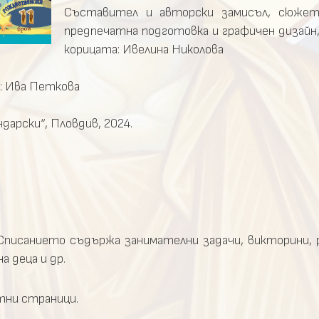
Съставител и авторски замисъл, сюжетн
предпечатна подготовка и графичен дизайн
корицата: Ивелина Николова
: Ива Петкова
арски“, Пловдив, 2024.
 Списанието съдържа занимателни задачи, викторини,
 деца и др.
тни страници.