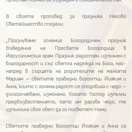
В своята проповед за празника Негово
Светейшество сподели:
„Празнуваме големия Богородичен празник
Въведение на Пресвета Богородица в
Йерусалимския храм. Празник радостен, изпълнен с
благодарност и със светла надежда на Бога, най-
напред в сърцата на родителите на малката
Мариам – светите праведни богоотци Йоаким и
Анна, които с голяма радост се сподобиха с чедо –
дългоочаквано, измолено. Когато Господ изпълни
предвъзвестението, като им дарува чедо, те
изпълниха своя обет да го посветят Нему.
Светите праведни богоотци Йоаким и Анна са