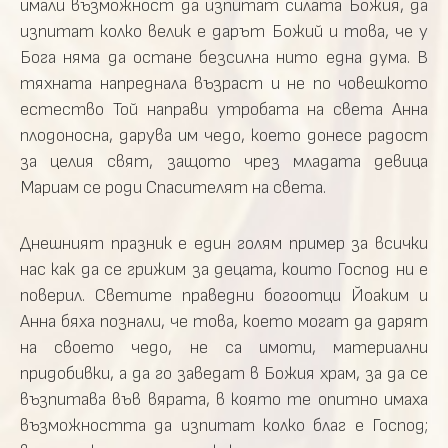
имали възможност да изпитат силата Божия, да
изпитат колко велик е дарът Божий и това, че у
Бога няма да остане безсилна нито една дума. В
тяхната напреднала възраст и не по човешкото
естество Той направи утробата на света Анна
плодоносна, дарува им чедо, което донесе радост
за целия свят, защото чрез младата девица
Мариам се роди Спасителят на света.
Днешният празник е един голям пример за всички
нас как да се грижим за децата, които Господ ни е
поверил. Светите праведни богоотци Йоаким и
Анна бяха познали, че това, което могат да дарят
на своето чедо, не са имоти, материални
придобивки, а да го заведат в Божия храм, за да се
възпитава във вярата, в която те опитно имаха
възможността да изпитат колко благ е Господ;