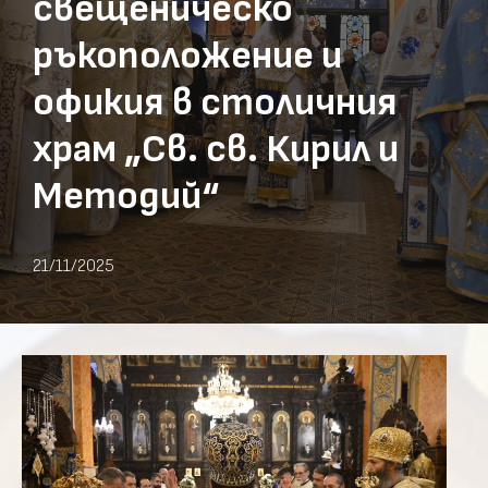
свещеническо
ръкоположение и
офикия в столичния
храм „Св. св. Кирил и
Методий“
21/11/2025