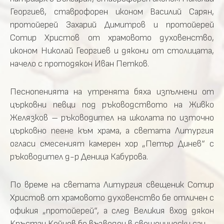
Георгиев, ставрофорен иконом Василий Сарян,
протойерей Захарий Димитров и протойерей
Сотир Христов от храмовото духовенство,
иконом Николай Георгиев и дякони от столицата,
начело с протодякон Иван Петков.
Песнопенията на утренята бяха изпълнени от
църковни певци под ръководството на Живко
Желязков – ръководител на школата по източно
църковно пеене към храма, а светата Литургия
огласи смесеният камерен хор „Петър Динев“ с
ръководител д-р Деница Кабурова.
По време на светата Литургия свещеник Сотир
Христов от храмовото духовенство бе отличен с
офикия „протойерей“, а след Великия вход дякон
Кръстан Койчев бе възведен в свещенически сан.