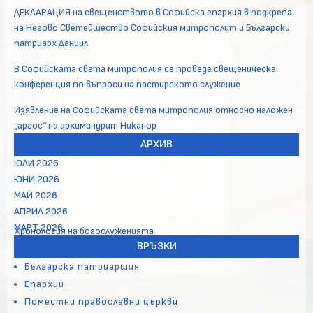
ДЕКЛАРАЦИЯ на свещенството в Софийска епархия в подкрепа
на Негово Светейшество Софийския митрополит и Български
патриарх Даниил
В Софийската света митрополия се проведе свещеническа
конференция по въпроси на пастирското служение
Изявление на Софийската света митрополия относно наложен
„аргос“ на архимандрит Никанор
АРХИВ
ЮЛИ 2026
ЮНИ 2026
МАЙ 2026
АПРИЛ 2026
МАРТ 2026
Хронология на богослуженията
ВРЪЗКИ
Българска патриаршия
Епархии
Поместни православни църкви