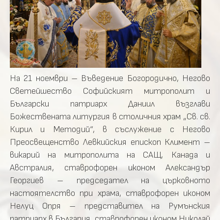
На 21 ноември – Въведение Богородично, Негово
Светейшество Софийският митрополит и
Български патриарх Даниил възглави
Божествената литургия в столичния храм „Св. св.
Кирил и Методий“, в съслужение с Негово
Преосвещенство Левкийския епископ Климент –
викарий на митрополита на САЩ, Канада и
Австралия, ставрофорен иконом Александър
Георгиев – председател на църковното
настоятелство при храма, ставрофорен иконом
Нелуц Опря – представител на Румънския
патриарх в България, ставрофорен иконом Николай