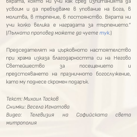
вярата, която ни учи как сред изпитанията да
усвоим и да пребъдваме в упование на Бога, в
молитва, в търпение, в постоянство. Вярата ни
учи колко велика е наградата за търпението.“
(
Пълната проповед можете да чуете
тук
.
)
Председателят на църковното настоятелство
при храма изказа благодарността си на Негово
Светейшество за посещението и
предстояването на празничното богослужение,
като му поднесе скромен подарък.
Текст: Михаил Тасков
Снимки: Весела Игнатова
Видео: Телевизия на Софийската света
митрополия