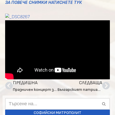
ЗА ПОВЕЧЕ СНИМКИ НАТИСНЕТЕ ТУК
ПРЕДИШНА
СЛЕДВАЩА
Празничен концерт за Въведение Богородично в катедралния храм „Св. Неделя“
Българският патриарх Даниил извърши обновление на параклиса „Св. св. Кирил и Методий“ в Националната спортна академия
СОФИЙСКИ МИТРОПОЛИТ