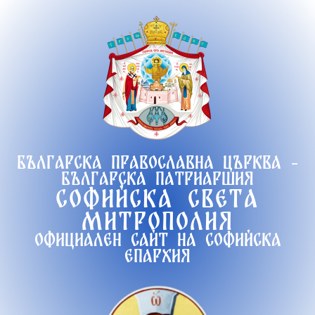
Продължете
към
съдържанието
Българска православна църква -
Българска патриаршия
Софийска света
митрополия
Официален сайт на софийска
епархия