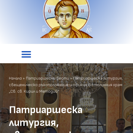
Начало
»
Патриаршески вести
»
Патриаршеска литургия,
свещеническо ръкоположение и офикия в столичния храм
„Св. св. Кирил и Методий“
Патриаршеска
литургия,