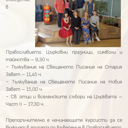
в
Православието. Църковни празници, символи и
тайнства – 9,30 ч.
~ Тълкувание на Свещеното Писание на Стария
Завет – 11,45 ч.
~ Тълкувание на Свещеното Писание на Новия
Завет – 15,00 ч.
~ Св. отци и вселенските събори на Църквата –
Част II – 17,30 ч.
Препоръчително е начинаещите курсисти да се
включат в групата по Въведение в Православието.