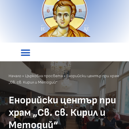
Начало
»
Църковна просвета
»
Енорийски център при храм
„Св. св. Кирил и Методий“
Енорийски център при
храм „Св. св. Кирил и
Методий“