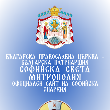
Продължете
към
съдържанието
Българска православна църква -
Българска патриаршия
Софийска света
митрополия
Официален сайт на софийска
епархия