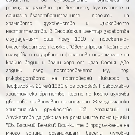
реализира духовно-просветните, културните и
социално-благотворителните проекти на
храмовото духовенство и църковното
настоятелство. В Енорийския център заработва
създаденият още през 1910 г. просветно-
благотворителен кръжок "Света Троица", който се
нагърбва с издирване и финансово подпомагане на
крайно бедни и болни хора от цяла София. Две
години след построяването му, под
ръководството на протойерей Никифор п.
Теофилов на 21 май 1930 г. се основава Православно
християнско братство, което по-късно излъчва
две нови православни организации: Железничарско
християнско дружество "Св. Атанасий" и
Дружество за закрила на домашните помощнички
"Св. Василий Велики". Всички те в продължение на
много години организират беседи, духовни