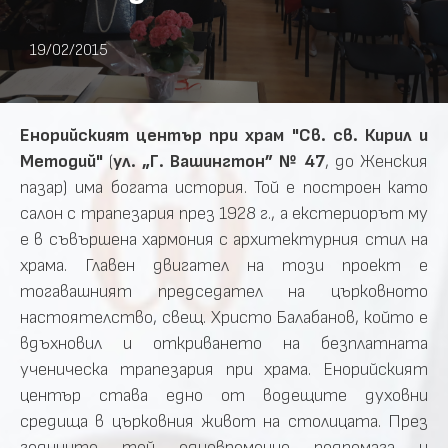
19/02/2015
Енорийският център при храм "Св. св. Кирил и
Методий"
(
ул. „Г. Вашингтон” № 47
, до Женския
пазар) има богата история. Той е построен като
салон с трапезария през 1928 г., а екстериорът му
е в съвършена хармония с архитектурния стил на
храма. Главен двигател на този проект е
тогавашният председател на църковното
настоятелство, свещ. Христо Балабанов, който е
вдъхновил и откриването на безплатната
ученическа трапезария при храма. Енорийският
център става едно от водещите духовни
средища в църковния живот на столицата. През
годините той едновременно подпомага и