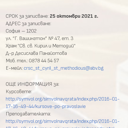
СРОК за записване:
25 октомври 2021 г.
АДРЕС за записване:
София – 1202
ул. “Г. Вашингтон” № 47, ет. 3
Храм "Св. св. Кирил и Методий"
Д-р Десислава Панайотова
Моб. тел.: 0878 44 54 57
Е-мейл:
crsc_st_cyril_st_methodious@abv.bg
ОЩЕ ИНФОРМАЦИЯ за:
Курсовете:
http://symvol.org/simvolnavqrata/index.php/2016-01-
17-16-49-44/kursove-po-pravoslavie
Преподавателката:
http://symvol.org/simvolnavqrata/index.php/2016-01-