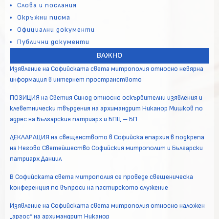
Слова и послания
Окръжни писма
Официални документи
Публични документи
ВАЖНО
Изявление на Софийската света митрополия относно невярна
информация в интернет пространството
ПОЗИЦИЯ на Светия Синод относно оскърбителни изявления и
клеветнически твърдения на архимандрит Никанор Мишков по
адрес на Българския патриарх и БПЦ – БП
ДЕКЛАРАЦИЯ на свещенството в Софийска епархия в подкрепа
на Негово Светейшество Софийския митрополит и Български
патриарх Даниил
В Софийската света митрополия се проведе свещеническа
конференция по въпроси на пастирското служение
Изявление на Софийската света митрополия относно наложен
„аргос“ на архимандрит Никанор