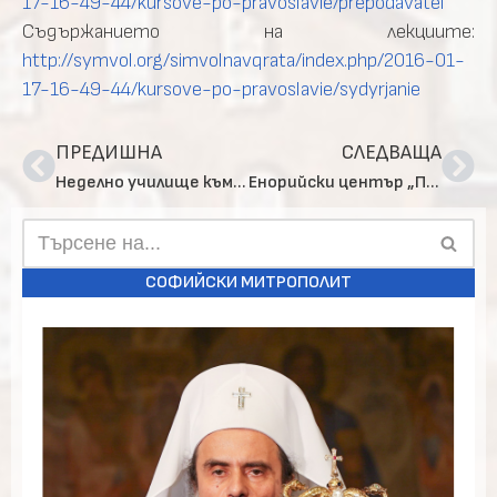
17-16-49-44/kursove-po-pravoslavie/prepodavatel
Съдържанието на лекциите:
http://symvol.org/simvolnavqrata/index.php/2016-01-
17-16-49-44/kursove-po-pravoslavie/sydyrjanie
ПРЕДИШНА
СЛЕДВАЩА
Неделно училище към Руската църква „Св. Николай Чудотворец“
Eнорийски център „Покров Богородичен“
СОФИЙСКИ МИТРОПОЛИТ