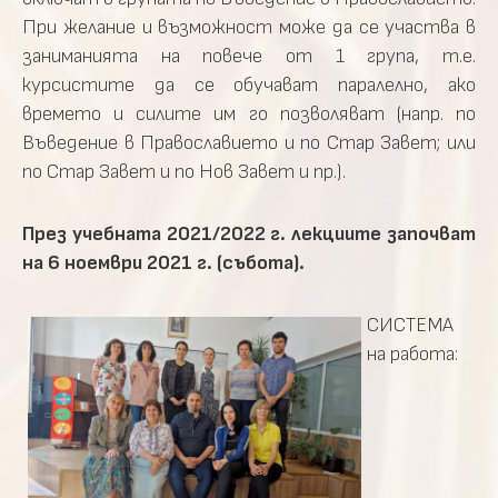
При желание и възможност може да се участва в
заниманията на повече от 1 група, т.е.
курсистите да се обучават паралелно, ако
времето и силите им го позволяват (напр. по
Въведение в Православието и по Стар Завет; или
по Стар Завет и по Нов Завет и пр.).
През учебната 2021/2022 г. лекциите започват
на 6 ноември 2021 г. (събота).
СИСТЕМА
на работа: