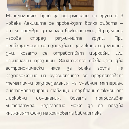
Минималният брой за сформиране на група е 6
човека. Лекциите се провеждат всяка събота –
от м. ноември до м. май включително, в различни
часове според различните групи. При
необходимост се използват за лекции и делнични
дни, когато се отработват църковни или
национални празници. Занятията обхващат два
астрономически часа за всяка група. На
разположение на курсистите се предоставят
тематични разпределения на учебния материал,
систематизирани таблици и подбрани откъси от
църковни съчинения, богата православна
литература. Безплатно може да се ползва
книжният фонд на храмовата библиотека.