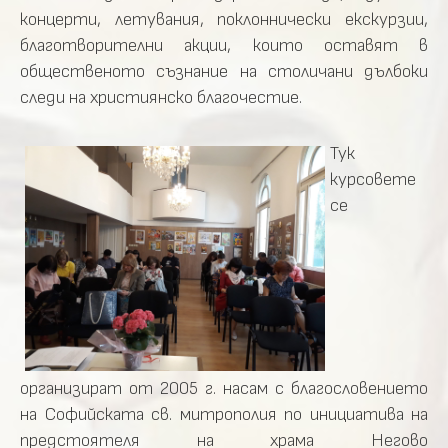
концерти, летувания, поклоннически екскурзии,
благотворителни акции, които оставят в
общественото съзнание на столичани дълбоки
следи на християнско благочестие.
Тук
курсовете
се
организират от 2005 г. насам с благословението
на Софийската св. митрополия по инициатива на
предстоятеля на храма Негово