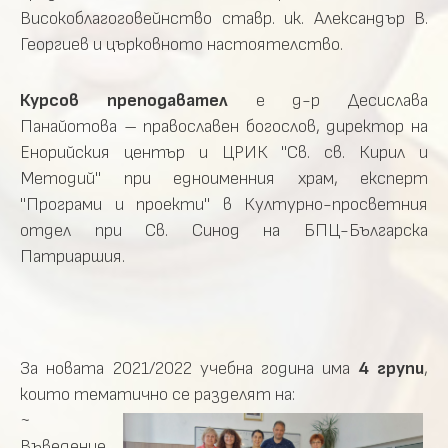
Високоблагоговейнство ставр. ик. Александър В.
Георгиев и църковното настоятелство.
Курсов преподавател
е д-р Десислава
Панайотова – православен богослов, директор на
Eнорийския център и ЦРИК "Св. св. Кирил и
Методий" при едноименния храм, експерт
"Програми и проекти" в Културно-просветния
отдел при Св. Синод на БПЦ-Българска
Патриаршия.
За новата 2021/2022 учебна година има
4 групи
,
които тематично се разделят на:
~
Въведение