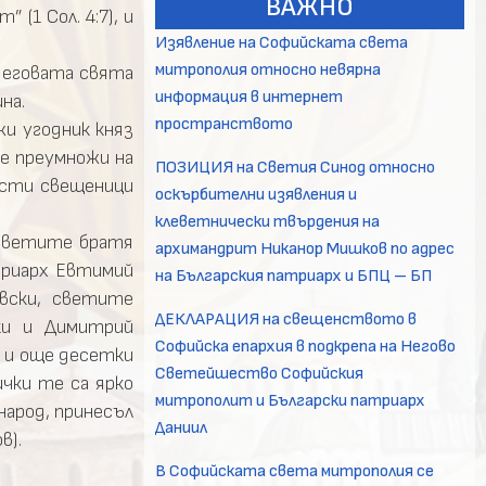
ВАЖНО
(1 Сол. 4:7), и
Изявление на Софийската света
митрополия относно невярна
 Неговата свята
информация в интернет
на.
пространството
и угодник княз
се преумножи на
ПОЗИЦИЯ на Светия Синод относно
исти свещеници
оскърбителни изявления и
клеветнически твърдения на
, светите братя
архимандрит Никанор Мишков по адрес
триарх Евтимий
на Българския патриарх и БПЦ – БП
овски, светите
ДЕКЛАРАЦИЯ на свещенството в
ки и Димитрий
Софийска епархия в подкрепа на Негово
и и още десетки
Светейшество Софийския
ички те са ярко
митрополит и Български патриарх
народ, принесъл
Даниил
в).
В Софийската света митрополия се