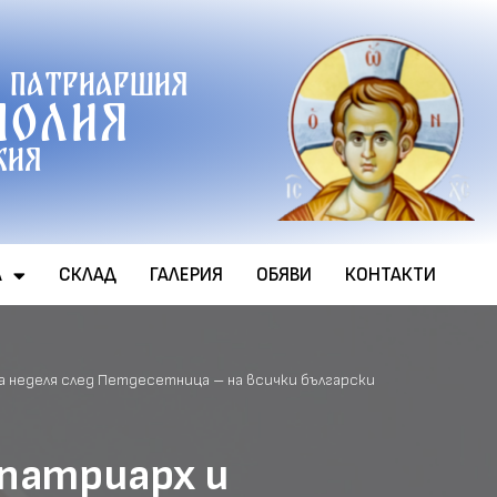
 патриаршия
полия
хия
А
СКЛАД
ГАЛЕРИЯ
ОБЯВИ
КОНТАКТИ
неделя след Петдесетница – на всички български
патриарх и