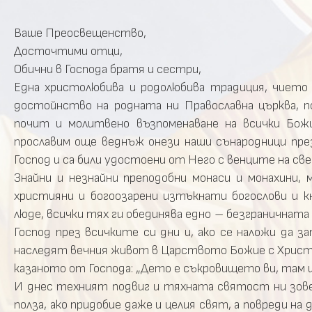
Ваше Преосвещенство,
Досточтими отци,
Обични в Господа братя и сестри,
Една христолюбива и родолюбива традиция, чието
достойнство на родната ни Православна църква, 
почит и молитвено възпоменаване на всички Божи
прославим още веднъж онези наши сънародници през
Господ и са били удостоени от Него с венците на с
Знайни и незнайни преподобни монаси и монахини, 
християни и богоозарени изтъкнати богослови и к
люде, всички тях ги обединява едно – безграничнат
Господ през всичките си дни и, ако се наложи да
наследят вечния живот в Царството Божие с Христа,
казаното от Господа: „Дето е съкровището ви, там ще
И днес техният подвиг и тяхната святост ни зове 
полза, ако придобие даже и целия свят, а повреди на