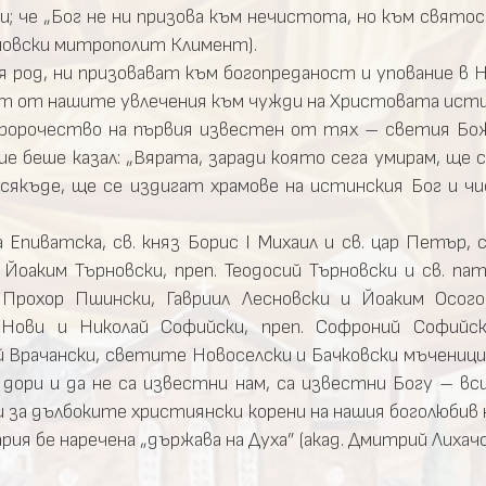
 че „Бог не ни призова към нечистота, но към святост” 
ърновски митрополит Климент).
я род, ни призовават към богопреданост и упование в
ват от нашите увлечения към чужди на Христовата исти
пророчество на първия известен от тях – светия Бож
 беше казал: „Вярата, заради която сега умирам, ще 
сякъде, ще се издигат храмове на истинския Бог и ч
 Епиватска, св. княз Борис І Михаил и св. цар Петър
Йоаким Търновски, преп. Теодосий Търновски и св. па
 Прохор Пшински, Гавриил Лесновски и Йоаким Осог
и Нови и Николай Софийски, преп. Софроний Софийс
ий Врачански, светите Новоселски и Бачковски мъчениц
дори и да не са известни нам, са известни Богу – вс
за дълбоките християнски корени на нашия боголюбив 
ия бе наречена „държава на Духа” (акад. Дмитрий Лихачо