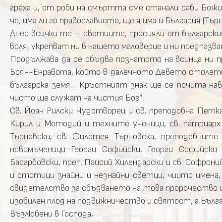
греха и, от роби на смъртта сме станали раби Божии;
че, има ли го православието, ще я има и България (Т
Днес всички те – светиите, просияли от български
воля, укрепват ни в нашето маловерие и ни предпаз
Продължава да се сбъдва познатото на всинца ни 
Боян-Енравота, който в далечното Девето столетие
българска земя… Кръстният знак ще се почита нав
чисто ще служат на чистия Бог”.
Св. Йоан Рилски Чудотворец и св. преподобна Петка
Кирил и Методий и техните ученици, св. патриарх 
Търновски, св. Филотея Търновска, преподобните
новомъченици Георги Софийски, Георги Софийск
Басарбовски, преп. Паисий Хилендарски и св. Софрон
и стотици знайни и незнайни светци, чиито имена, 
свидетелство за сбъдването на това пророчество и 
изобилен плод на подвижничество и святост, а Българ
Възлюбени в Господа,