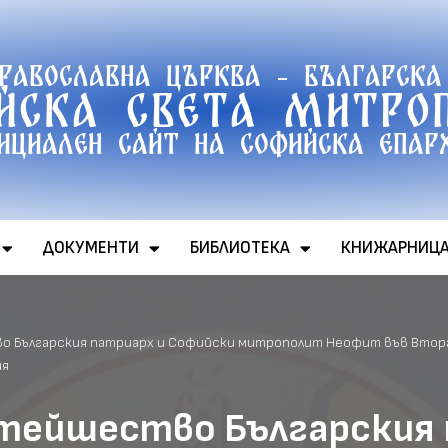
православна църква - Българска
йска света митро
ициален сайт на софийска епар
ДОКУМЕНТИ
БИБЛИОТЕКА
КНИЖАРНИЦ
о Българския патриарх и Софийски митрополит Неофит във Втора 
ия
етейшество Българския 