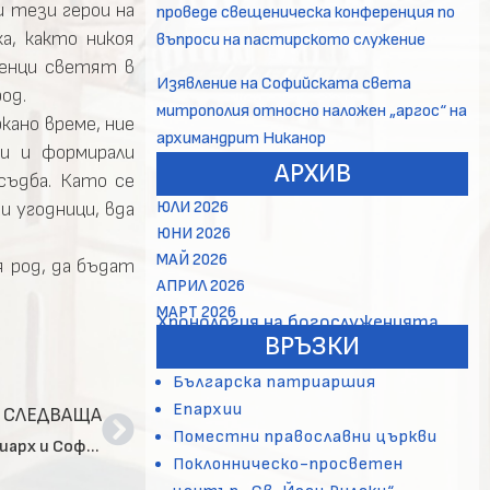
 тези герои на
проведе свещеническа конференция по
а, както никоя
въпроси на пастирското служение
венци светят в
Изявление на Софийската света
од.
митрополия относно наложен „аргос“ на
кано време, ние
архимандрит Никанор
и и формирали
АРХИВ
съдба. Като се
ЮЛИ 2026
и угодници, вда
ЮНИ 2026
МАЙ 2026
 род, да бъдат
АПРИЛ 2026
МАРТ 2026
Хронология на богослуженията
ВРЪЗКИ
Българска патриаршия
Епархии
СЛЕДВАЩА
Поместни православни църкви
Слово на Негово Светейшество Българския патриарх и Софийски митрополит Неофит в деня на светите Седмочисленици 27 юли 2016 г., София
Поклонническо-просветен