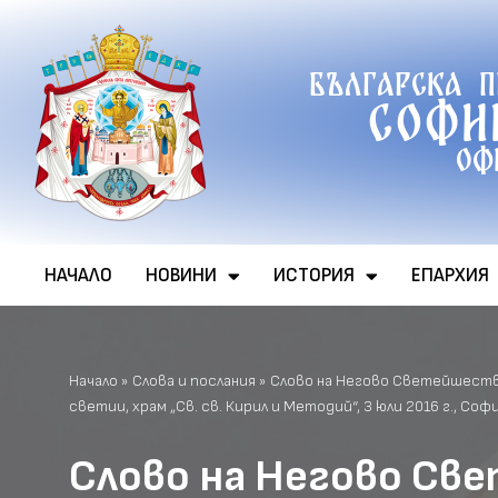
Продължете
Българска 
към
Софи
съдържанието
Оф
НАЧАЛО
НОВИНИ
ИСТОРИЯ
ЕПАРХИЯ
Начало
»
Слова и послания
»
Слово на Негово Светейшеств
светии, храм „Св. св. Кирил и Методий“, 3 юли 2016 г., Соф
Слово на Негово Св