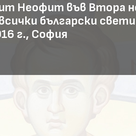
т Неофит във Втора не
сички български светии,
16 г., София