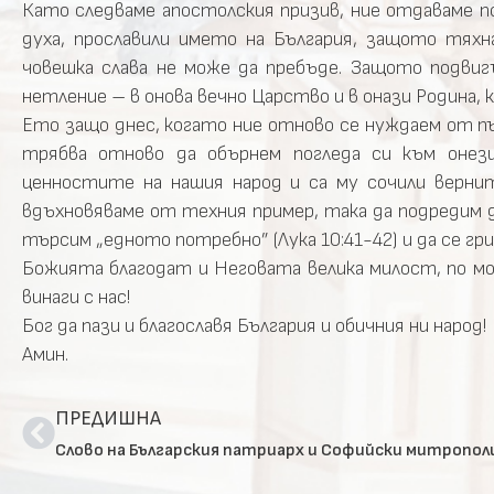
Като следваме апостолския призив, ние отдаваме п
духа, прославили името на България, защото тях
човешка слава не може да пребъде. Защото подви
нетление – в онова вечно Царство и в онази Родина, 
Ето защо днес, когато ние отново се нуждаем от п
трябва отново да обърнем погледа си към онез
ценностите на нашия народ и са му сочили верни
вдъхновяваме от техния пример, така да подредим 
търсим „едното потребно” (Лука 10:41-42) и да се г
Божията благодат и Неговата велика милост, по м
винаги с нас!
Бог да пази и благославя България и обичния ни народ!
Амин.
ПРЕДИШНА