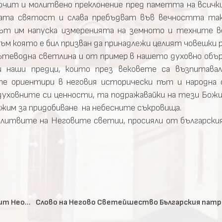
очит и молитвено преклонение пред паметта на всички
ната святост и слава пребъдват във вечността так
гът им напуска измеренията на земното и техните 
към която е бил призван да принадлежи целият човешки р
ътеводна светлина и от пример в нашето духовно обър
и наши предци, които през вековете са възпитавал
те ориентири в неговия исторически път и народна 
духовните си ценности, та подражавайки на тези Божи
рижим за придобиване на небесните съкровища.
олитвите на Неговите светии, просияли от българския
Слово на Българския патриарх и Софийски митрополит Неофит по случай съединението на България