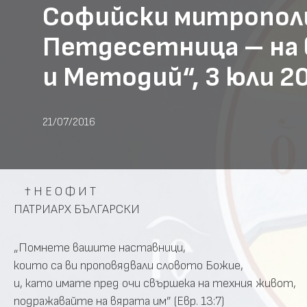
Софийски митрополи
Петдесетница – на в
и Методий“, 3 юли 20
21/07/2016
† Н Е О Ф И Т
ПАТРИАРХ БЪЛГАРСКИ
„Помнете вашите наставници,
които са ви проповядвали словото Божие,
и, като имате пред очи свършека на техния живот,
подражавайте на вярата им” (Евр. 13:7)