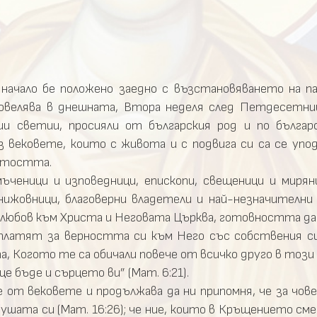
 начало бе положено заедно с възстановяването на 
повелява в днешната, Втора неделя след Петдесетни
и светии, просияли от българския род и по българ
 вековете, които с живота и с подвига си са се упод
ветостта.
мъченици и изповедници, епископи, свещеници и мирян
нижовници, благоверни владетели и най-незначителни 
а любов към Христа и Неговата Църква, готовността д
 заплатят за верността си към Него със собствения с
 Когото те са обичали повече от всичко друго в този
 бъде и сърцето ви” (Мат. 6:21).
от вековете и продължава да ни припомня, че за чове
 душата си (Мат. 16:26); че ние, които в Кръщението см