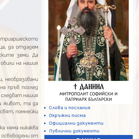
патриаршеското
ца, да отдадем
ските земи. Да
обили на нашия
и, необразовани
на пръв поглед
а следват нашия
и живот, та да
Слова и послания
 свят, помнейки
Окръжни писма
Официални документи
ка няма никаква
Публични документи
е освободени от