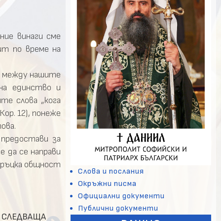
ние винаги сме
ит по време на
о между нашите
 на единство и
те слова „кога
Кор. 12), понеже
ова.
 предостави за
е да се направи
 гръцка общност
Слова и послания
Окръжни писма
Официални документи
Публични документи
СЛЕДВАЩА