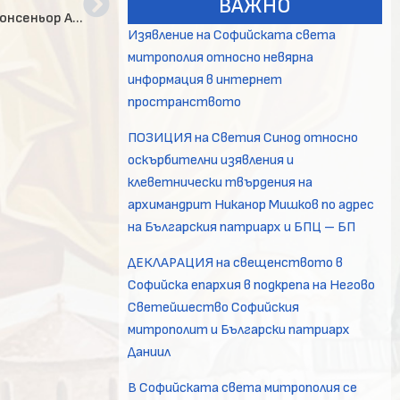
ВАЖНО
Негово Светейшество патриарх Неофит прие монсеньор Анселмо Гуидо Пекорари, апостолическия нунций в България
Изявление на Софийската света
митрополия относно невярна
информация в интернет
пространството
ПОЗИЦИЯ на Светия Синод относно
оскърбителни изявления и
клеветнически твърдения на
архимандрит Никанор Мишков по адрес
на Българския патриарх и БПЦ – БП
ДЕКЛАРАЦИЯ на свещенството в
Софийска епархия в подкрепа на Негово
Светейшество Софийския
митрополит и Български патриарх
Даниил
В Софийската света митрополия се