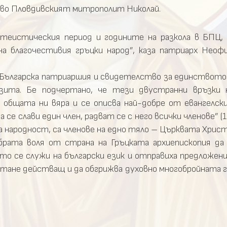
во Пловдивският митрополит Николай.
теистическия период и годините на разкола в БПЦ, 
а благочестивия гръцки народ”, каза патриарх Неоф
 Българска патриаршия и свидетелство за единствот
изита. Бе подчертано, че тези двустранни връзки
 общата ни вяра и се описва най-добре от евангелски
 се слави един член, радват се с него всички членове” (1
а народност, са членове на едно тяло – Църквата Христ
обрата воля от страна на Гръцката архиепископия да
о се служи на български език и отправиха предложени
 стане действащ и да обгрижва духовно многобройната