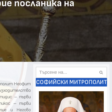
е посланика на
СОФИЙСКИ МИТРОПОЛИТ
рополит Неофит
възходителство
отидис – първи
тикос – първи
тие и Негово