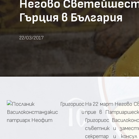
Негово Светейшеств
Гърция в България
22/03/2017
На 22 март Негово 
прие в Патриаршеск
Григориос Василоко
съветник и замест
секретар и консу