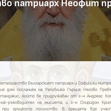
о патриарх Неофит при
Светейшество Българският патриарх и Софийски мит
ия дом посланика на Република Гърция Негово Пре
нстандакис, който бе придружаван от г-н Андреас К
ник-ръководител на мисията, и г-н Спиридон Кри
л при гръцкото посолство. В срещата взе учас