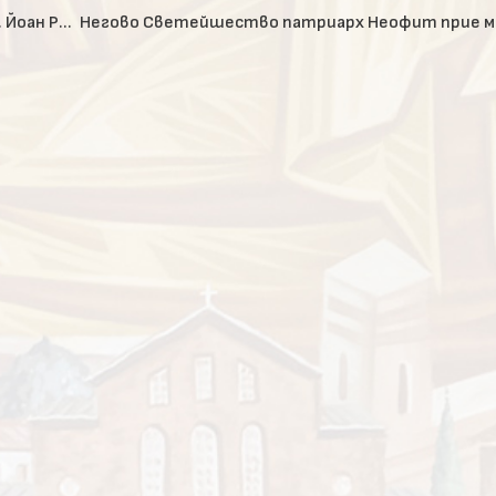
БЛАГОВЕЩЕНИЕ в Софийската духовна семинария „Св. Йоан Рилски“