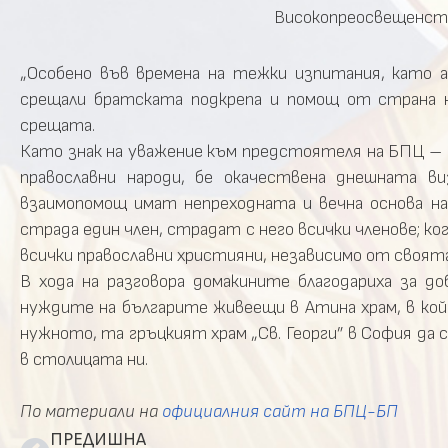
Високопреосвещенст
„Особено във времена на тежки изпитания, като а
срещали братската подкрепа и помощ от страна н
срещата.
Като знак на уважение към предстоятеля на БПЦ –
православни народи, бе окачествена днешната в
взаимопомощ имат непреходната и вечна основа на
страда един член, страдат с него всички членове; кога
всички православни християни, независимо от своят
В хода на разговора домакините благодариха за д
нуждите на българите живеещи в Атина храм, в койт
нужното, та гръцкият храм „Св. Георги” в София да
в столицата ни.
По материали на
официалния сайт на БПЦ-БП
ПРЕДИШНА