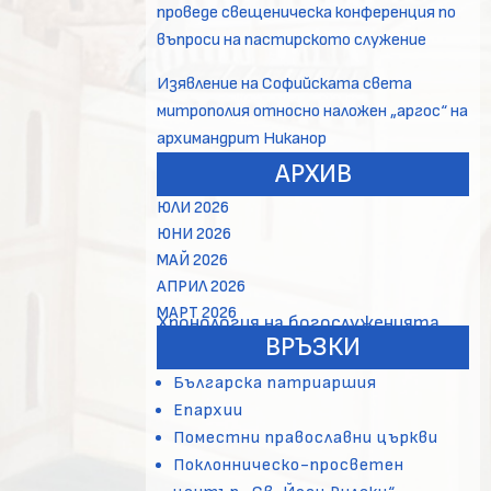
проведе свещеническа конференция по
въпроси на пастирското служение
Изявление на Софийската света
митрополия относно наложен „аргос“ на
архимандрит Никанор
АРХИВ
ЮЛИ 2026
ЮНИ 2026
МАЙ 2026
АПРИЛ 2026
МАРТ 2026
Хронология на богослуженията
ВРЪЗКИ
Българска патриаршия
Епархии
Поместни православни църкви
Поклонническо-просветен