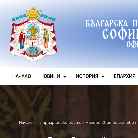
Продължете
Българска 
към
Софи
съдържанието
Оф
НАЧАЛО
НОВИНИ
ИСТОРИЯ
ЕПАРХИЯ
Начало
»
Патриаршески вести
»
Негово Светейшество пат