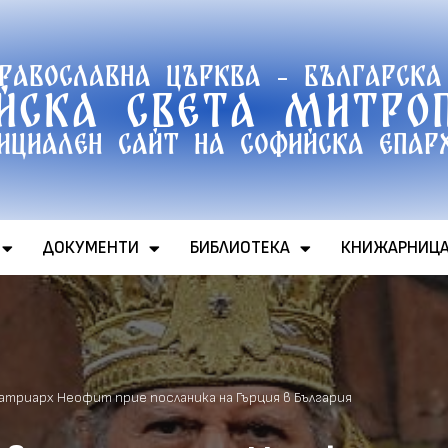
православна църква - Българска
йска света митро
ициален сайт на софийска епар
ДОКУМЕНТИ
БИБЛИОТЕКА
КНИЖАРНИЦ
риарх Неофит прие посланика на Гърция в България