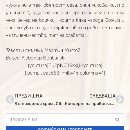
нужна ни е тая святост сега, ония ликове, които
да сияят“, каза софийският протосингел и пожела
лека вечер на всички, „които бяха народа Божий и
пропътуваха този тържествен и дивен път, път
на мъченичество, път на славата“.
Текст и снимки:
Мартин Митов
Видео:
Любомир Върбанов
{youtube}TU2pN639xxQ{/youtube}
{joomplucat:583 limit=44|columns=4}
ПРЕДИШНА
СЛЕДВАЩА
В столичния храм „Св. вмчк Пантелеймон“ беше отслужена Преждеосвещена света Литургия
Концерт на православни хорове в храм „Св. Николай Софийски”
СОФИЙСКИ МИТРОПОЛИТ