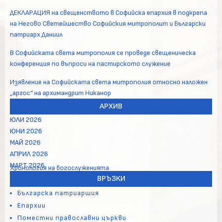
ДЕКЛАРАЦИЯ на свещенството в Софийска епархия в подкрепа
на Негово Светейшество Софийския митрополит и Български
патриарх Даниил
В Софийската света митрополия се проведе свещеническа
конференция по въпроси на пастирското служение
Изявление на Софийската света митрополия относно наложен
„аргос“ на архимандрит Никанор
АРХИВ
ЮЛИ 2026
ЮНИ 2026
МАЙ 2026
АПРИЛ 2026
МАРТ 2026
Хронология на богослуженията
ВРЪЗКИ
Българска патриаршия
Епархии
Поместни православни църкви