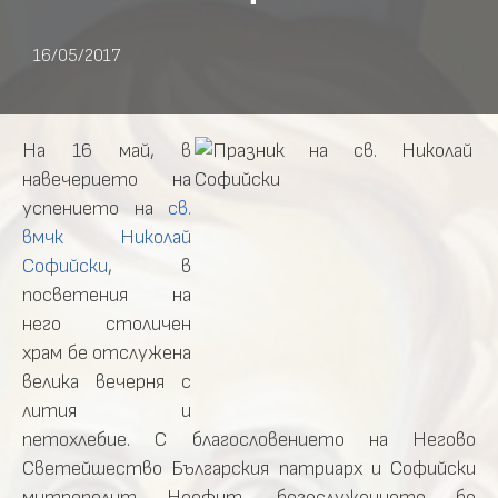
16/05/2017
На 16 май, в
навечерието на
успението на
св.
вмчк Николай
Софийски
, в
посветения на
него столичен
храм бе отслужена
велика вечерня с
лития и
петохлебие. С благословението на Негово
Светейшество Българския патриарх и Софийски
митрополит Неофит, богослужението бе