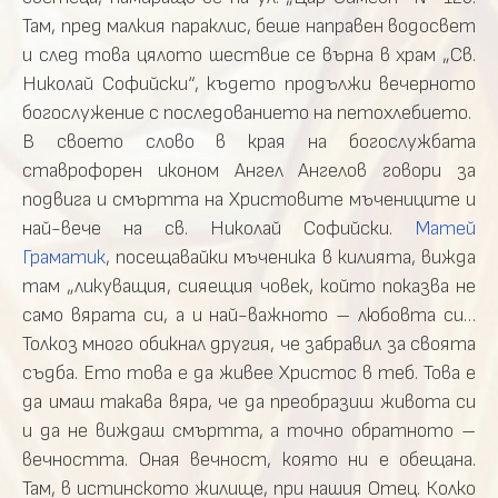
Там, пред малкия параклис, беше направен водосвет
и след това цялото шествие се върна в храм „Св.
Николай Софийски“, където продължи вечерното
богослужение с последованието на петохлебието.
В своето слово в края на богослужбата
ставрофорен иконом Ангел Ангелов говори за
подвига и смъртта на Христовите мъчениците и
най-вече на св. Николай Софийски.
Матей
Граматик
, посещавайки мъченика в килията, вижда
там „ликуващия, сияещия човек, който показва не
само вярата си, а и най-важното – любовта си…
Толкоз много обикнал другия, че забравил за своята
съдба. Ето това е да живее Христос в теб. Това е
да имаш такава вяра, че да преобразиш живота си
и да не виждаш смъртта, а точно обратното –
вечността. Оная вечност, която ни е обещана.
Там, в истинското жилище, при нашия Отец. Колко