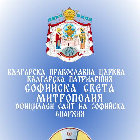
Продължете
към
съдържанието
Българска православна църква -
Българска патриаршия
Софийска света
митрополия
Официален сайт на софийска
епархия