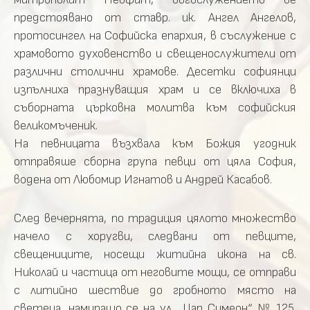
предстоявано от ставр. ик. Ангел Ангелов,
протосингел на Софийска епархия, в съслужение с
храмовото духовенство и свещенослужители от
различни столични храмове. Десетки софиянци
изпълниха празнуващия храм и се включиха в
съборната църковна молитва към софийския
великомъченик.
На певницата възхвала към Божия угодник
отправяше сборна група певци от цяла София,
водена от Любомир Игнатов и Андрей Касабов.
След вечернята, по традиция цялото множество
начело с хоругви, следвани от певците,
свещениците, носещи житийна икона на св.
Николай и частица от неговите мощи, се отправи
с литийно шествие до гробното място на
светеца, намиращо се на ул. „Цар Симеон“ № 125.