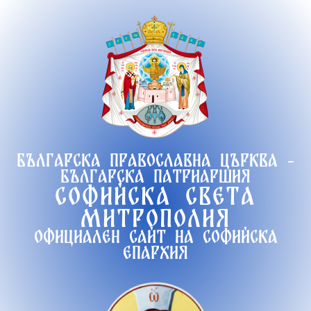
Продължете
към
съдържанието
Българска православна църква -
Българска патриаршия
Софийска света
митрополия
Официален сайт на софийска
епархия