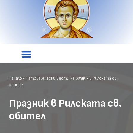
Начало
»
Патриаршески вести
»
Празник в Рилската св.
обител
Празник в Рилската св.
обител