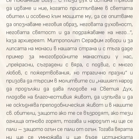
се покланяше Богу… С този дух и истина трябва
да идваме и ние, когато пристъпваме в светата
обител и особено към мощите му, да се опитваме
да опознаваме неговия образ, неговата духовност,
неговата святост и да подражаваме на него…“,
каза архиереят. Митрополит Серафим говори и за
липсата на монаси в нашата страна и с тъга даде
пример за многобройните манастири у нас,
„прекрасни, съградени с вяра, с подвиг, с много
любов, с пожертвования, но трагично празни“ и
призова да търсим в молитвите си „нашият народ
да продължи да дава плодове на Светия Дух,
плодове на благочестивия живот, да изпълва и да
не оскъднява преподобническия живот и в нашите
св. обители, защото ако те се възродят, ако тези
огнища отново горят, тогава и народът ни ще се
пали – защото огън се пали от огън. Тогава вярата
ни ще се умножава и ще бъде истинската