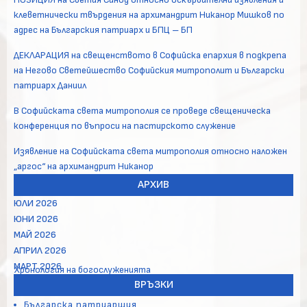
клеветнически твърдения на архимандрит Никанор Мишков по
адрес на Българския патриарх и БПЦ – БП
ДЕКЛАРАЦИЯ на свещенството в Софийска епархия в подкрепа
на Негово Светейшество Софийския митрополит и Български
патриарх Даниил
В Софийската света митрополия се проведе свещеническа
конференция по въпроси на пастирското служение
Изявление на Софийската света митрополия относно наложен
„аргос“ на архимандрит Никанор
АРХИВ
ЮЛИ 2026
ЮНИ 2026
МАЙ 2026
АПРИЛ 2026
МАРТ 2026
Хронология на богослуженията
ВРЪЗКИ
Българска патриаршия