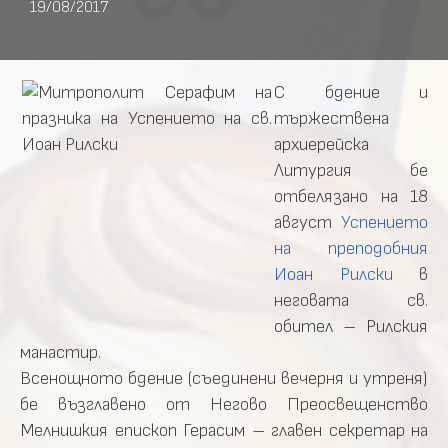
19/08/2017
С бдение и
тържествена
архиерейска
Литургия бе
отбелязано на 18
август
Успението
на преподобния
Иоан Рилски
в
неговата св.
обител – Рилския
манастир.
Всенощното бдение (съединени вечерня и утреня)
бе възглавено от Негово Преосвещенство
Мелнишкия епископ Герасим – главен секретар на