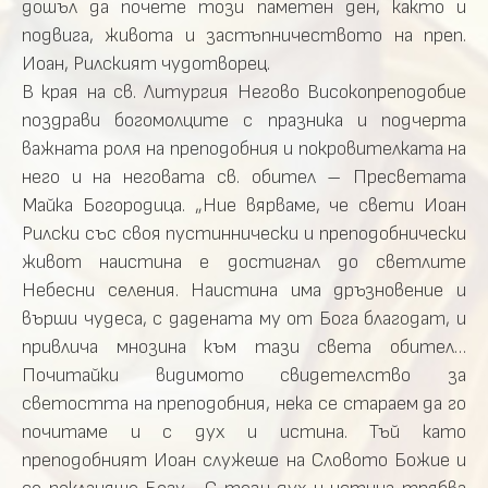
дошъл да почете този паметен ден, както и
подвига, живота и застъпничеството на преп.
Иоан, Рилският чудотворец.
В края на св. Литургия Негово Високопреподобие
поздрави богомолците с празника и подчерта
важната роля на преподобния и покровителката на
него и на неговата св. обител – Пресветата
Майка Богородица. „Ние вярваме, че свети Иоан
Рилски със своя пустиннически и преподобнически
живот наистина е достигнал до светлите
Небесни селения. Наистина има дръзновение и
върши чудеса, с дадената му от Бога благодат, и
привлича мнозина към тази света обител…
Почитайки видимото свидетелство за
светостта на преподобния, нека се стараем да го
почитаме и с дух и истина. Тъй като
преподобният Иоан служеше на Словото Божие и