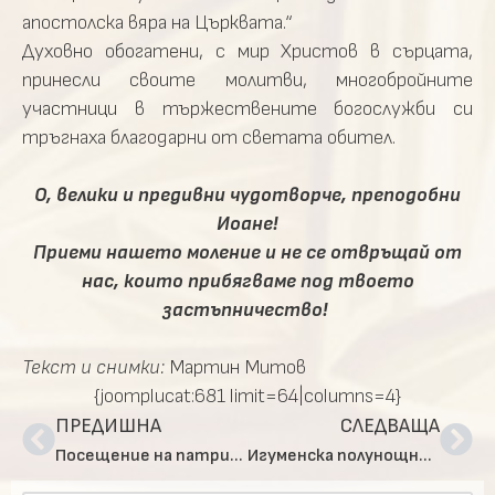
апостолска вяра на Църквата.“
Духовно обогатени, с мир Христов в сърцата,
принесли своите молитви, многобройните
участници в тържествените богослужби си
тръгнаха благодарни от светата обител.
О, велики и предивни чудотворче, преподобни
Иоане!
Приеми нашето моление и не се отвръщай от
нас, които прибягваме под твоето
застъпничество!
Текст и снимки:
Мартин Митов
{joomplucat:681 limit=64|columns=4}
ПРЕДИШНА
СЛЕДВАЩА
Посещение на патриарх Неофит в Зелениковския скит
Игуменска полунощница в Троянската света обител