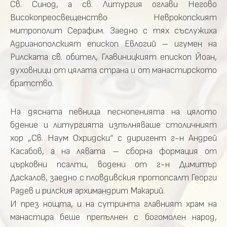
Св. Синод, а св. Литургия оглави Негово
Високопреосвещенство Неврокопският
митрополит Серафим. Заедно с тях съслужиха
Адрианополският епископ Евлогий – игумен на
Рилската св. обител, Главиницкият епископ Йоан,
духовници от цялата страна и от манастирското
братство.
На дясната певница песнопенията на цялото
бдение и литургията изпълняваше столичният
хор „Св. Наум Охридски“ с диригент г-н Андрей
Касабов, а на лявата – сборна формация от
църковни псалти, водени от г-н Димитър
Даскалов, заедно с пловдивския протопсалт Георги
Радев и рилския архимандрит Макарий.
И през нощта, и на сутринта главният храм на
манастира беше препълнен с богомолен народ,