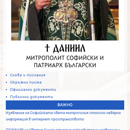
Слова и послания
Окръжни писма
Официални документи
Публични документи
ВАЖНО
Изявление на Софийската света митрополия относно невярна
информация в интернет пространството
ПОЗИЦИЯ на Светия Синод относно оскърбителни изявления и