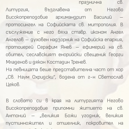
празнична св.
Литургия, възглавена от Негово
Високопреподобие архимандрит Василий –
протосингел на Софийската св. митрополия. В
съслужение с него бяха ставр. иконом Ангел
Ангелов – духовен надзорник на Софийска епархия,
протоиерей Серафим Янев – ефимерий на св.
обител, сеславският енорийски свещеник Георги
Младенов и дякон Костадин Тренев.
На певницата беше представителна част от хор
„Св. Наум Охридски“, водена от г-н Светослав
Цеков.
В словото си в края на литургията Негово
Високопреподобие припомни житието на св.
Антоний – „великия Божи угодник, великия
пустинножител и отшелник, покровител на