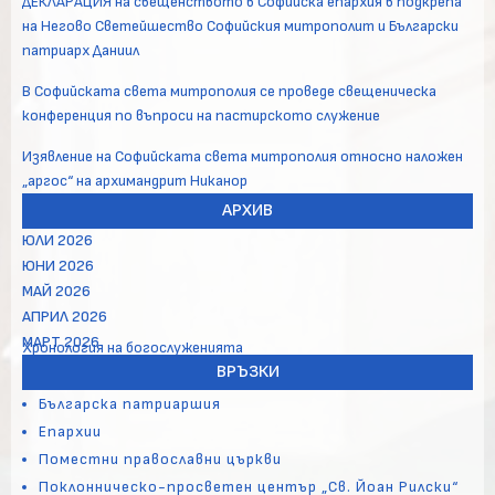
ДЕКЛАРАЦИЯ на свещенството в Софийска епархия в подкрепа
на Негово Светейшество Софийския митрополит и Български
патриарх Даниил
В Софийската света митрополия се проведе свещеническа
конференция по въпроси на пастирското служение
Изявление на Софийската света митрополия относно наложен
„аргос“ на архимандрит Никанор
АРХИВ
ЮЛИ 2026
ЮНИ 2026
МАЙ 2026
АПРИЛ 2026
МАРТ 2026
Хронология на богослуженията
ВРЪЗКИ
Българска патриаршия
Епархии
Поместни православни църкви
Поклонническо-просветен център „Св. Йоан Рилски“