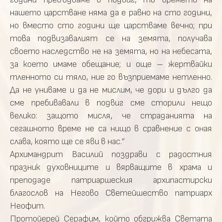
нашето царстване няма да е равно на сто години,
но вместо сто години ще царстваме вечно; при
това подвизавалият се на земята, получава
своето наследство не на земята, но на небесата,
за което имаме обещание; и още – жертвайки
тленното си тяло, ние го възприемаме нетленно.
Да не униваме и да не мислим, че дори и дълго да
сме пребивавали в подвиг сме сторили нещо
велико: защото мисля, че страданията на
сегашното време не са нищо в сравнение с оная
слава, която ще се яви в нас.“
Архимандрит Василий поздрави с радостния
празник духовниците и вярващите в храма и
преподаде патриаршеския архипастирски
благослов на Негово Светейшество патриарх
Неофит.
Протойерей Серафим, който обгрижва Светата