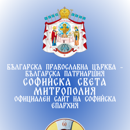
Продължете
към
съдържанието
Българска православна църква -
Българска патриаршия
Софийска света
митрополия
Официален сайт на софийска
епархия