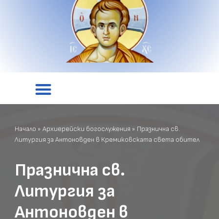
Начало
»
Архиерейски богослужения
»
Празнична св.
Литургия за Антоновден в Кремиковската света обител
Празнична св.
Литургия за
Антоновден в