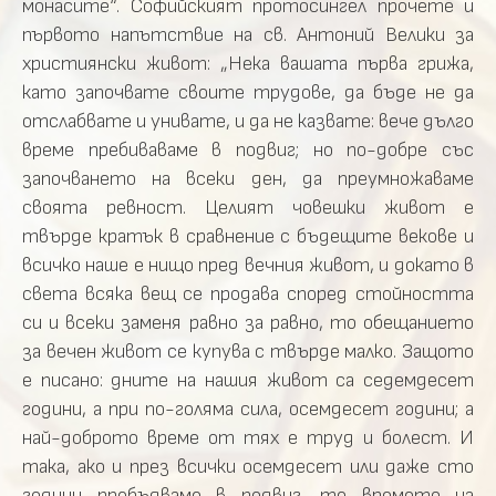
монасите“. Софийският протосингел прочете и
първото напътствие на св. Антоний Велики за
християнски живот: „Нека вашата първа грижа,
като започвате своите трудове, да бъде не да
отслабвате и унивате, и да не казвате: вече дълго
време пребиваваме в подвиг; но по-добре със
започването на всеки ден, да преумножаваме
своята ревност. Целият човешки живот е
твърде кратък в сравнение с бъдещите векове и
всичко наше е нищо пред вечния живот, и докато в
света всяка вещ се продава според стойността
си и всеки заменя равно за равно, то обещанието
за вечен живот се купува с твърде малко. Защото
е писано: дните на нашия живот са седемдесет
години, а при по-голяма сила, осемдесет години; а
най-доброто време от тях е труд и болест. И
така, ако и през всички осемдесет или даже сто
години пребъдваме в подвиг, то времето на