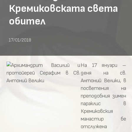
Кремиковската света
обител
17/01/2018
На 17 януари –
деня на св.
Антоний Велики, в
посветения на
преподобния зимен
параклис в
Кремиковския
манастир бе
отслужена