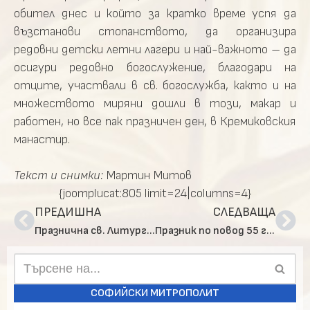
обител днес и който за кратко време успя да
възстанови стопанството, да организира
редовни детски летни лагери и най-важното – да
осигури редовно богослужение, благодари на
отците, участвали в св. богослужба, както и на
множеството миряни дошли в този, макар и
работен, но все пак празничен ден, в Кремиковския
манастир.
Текст и снимки:
Мартин Митов
{joomplucat:805 limit=24|columns=4}
ПРЕДИШНА
СЛЕДВАЩА
Празнична св. Литургия за Атанасовден в село Лозен
Празник по повод 55 години от обявяването на Бобов дол за град
СОФИЙСКИ МИТРОПОЛИТ