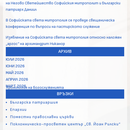
на Негово Светейшество Софийския митрополит и Български
патриарх Даниил
В Софийската света митрополия се проведе свещеническа
конференция по въпроси на пастирското служение
Изявление на Софийската света митрополия относно наложен
„аргос“ на архимандрит Никанор
АРХИВ
ЮЛИ 2026
ЮНИ 2026
МАЙ 2026
АПРИЛ 2026
МАРТ 2026
Хронология на богослуженията
ВРЪЗКИ
Българска патриаршия
Епархии
Поместни православни църкви
Поклонническо-просветен център „Св. Йоан Рилски“