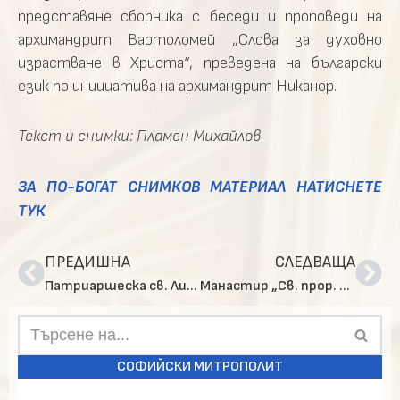
представяне сборника с беседи и проповеди на
архимандрит Вартоломей „Слова за духовно
израстване в Христа“, преведена на български
език по инициатива на архимандрит Никанор.
Текст и снимки: Пламен Михайлов
ЗА ПО-БОГАТ СНИМКОВ МАТЕРИАЛ НАТИСНЕТЕ
ТУК
ПРЕДИШНА
СЛЕДВАЩА
Патриаршеска св. Литургия в храм „Св. Седмочисленици“ с поклонение пред мощите на св. вмчк Пантелеймон
Манастир „Св. прор. Илия“ в столичния кв. Дървеница посрещна своя храмов празник
СОФИЙСКИ МИТРОПОЛИТ