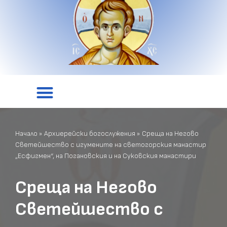
Начало
»
Архиерейски богослужения
»
Среща на Негово
Светейшество с игумените на светогорския манастир
„Есфигмен“, на Погановския и на Суковския манастири
Среща на Негово
Светейшество с