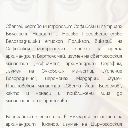
Светейшество митрополит Софийски и патриарх
Български Неофит и Негово Преосвещенство
Белоградчишки епископ Поликарп, викарий на
Софийския митрополит, приеха на среща
архимандрит Вартоломей, игумен на светогорския
манастир „Есфигмен“, архимандрит Серафим,
игумен на Суковския манастир „Успение
Богородично“, йеромонах Мардарий, игумен
Погановския манастир „Свети Йоан Богослов“,
както и монаси и приближени лица до
манастирските братства.
Височайшите гости са в България по покана на
архимандрит Никанор, игумен на Църногорския