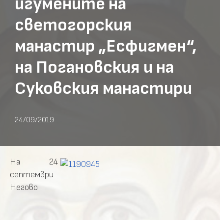
игумените на
светогорския
манастир „Есфигмен“,
на Погановския и на
Суковския манастири
24/09/2019
На 24
септември
Негово