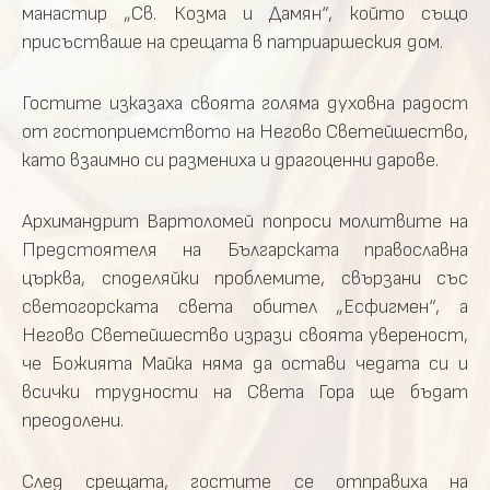
манастир „Св. Козма и Дамян“, който също
присъстваше на срещата в патриаршеския дом.
Гостите изказаха своята голяма духовна радост
от гостоприемството на Негово Светейшество,
като взаимно си размениха и драгоценни дарове.
Архимандрит Вартоломей попроси молитвите на
Предстоятеля на Българската православна
църква, споделяйки проблемите, свързани със
светогорската света обител „Есфигмен“, а
Негово Светейшество изрази своята увереност,
че Божията Майка няма да остави чедата си и
всички трудности на Света Гора ще бъдат
преодолени.
След срещата, гостите се отправиха на