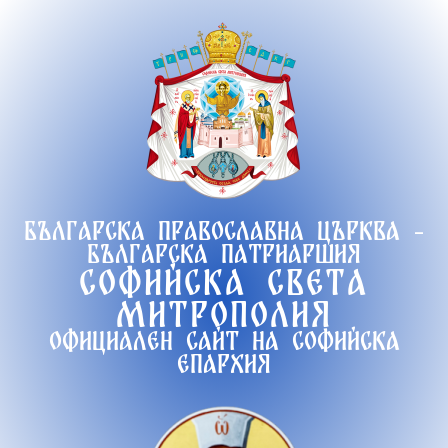
Продължете
към
съдържанието
Българска православна църква -
Българска патриаршия
Софийска света
митрополия
Официален сайт на софийска
епархия