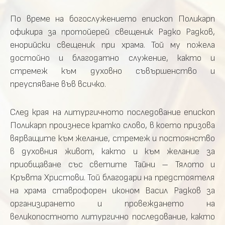
По време на богослужението епископ Поликарп
офикира за протойерей свещеник Радко Радков,
енорийски свещеник при храма. Той му пожела
достойно и благодатно служение, както и
стремеж към духовно съвършенство и
преуспяване във всичко.
След края на литургичното последование епископ
Поликарп произнесе кратко слово, в което призова
вярващите към желание, стремеж и постоянство
в духовния живот, както и към желание за
приобщаване със светите Тайни – Тялото и
Кръвта Христови. Той благодари на предстоятеля
на храма ставрофорен иконом Васил Радков за
организирането и провеждането на
великопостното литургично последование, както