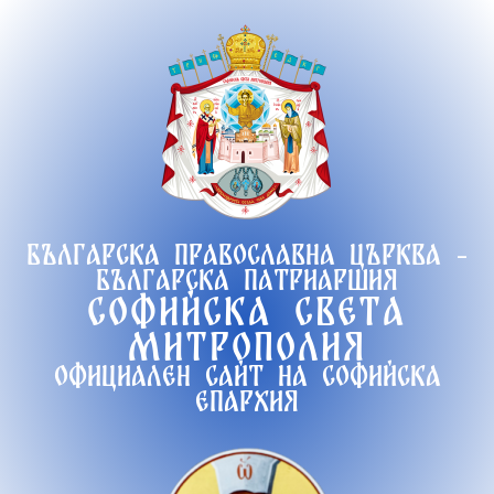
Продължете
към
съдържанието
Българска православна църква -
Българска патриаршия
Софийска света
митрополия
Официален сайт на софийска
епархия