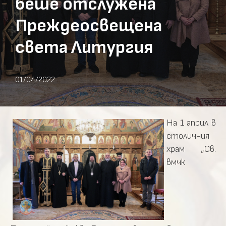
беше отслужена
Преждеосвещена
света Литургия
01/04/2022
На 1 април в
столичния
храм „Св.
вмчк