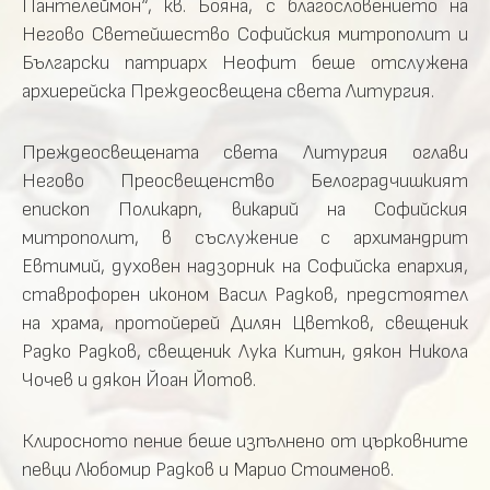
Пантелеймон“, кв. Бояна, с благословението на
Негово Светейшество Софийския митрополит и
Български патриарх Неофит беше отслужена
архиерейска Преждеосвещена света Литургия.
Преждеосвещената света Литургия оглави
Негово Преосвещенство Белоградчишкият
епископ Поликарп, викарий на Софийския
митрополит, в съслужение с архимандрит
Евтимий, духовен надзорник на Софийска епархия,
ставрофорен иконом Васил Радков, предстоятел
на храма, протойерей Дилян Цветков, свещеник
Радко Радков, свещеник Лука Китин, дякон Никола
Чочев и дякон Йоан Йотов.
Клиросното пение беше изпълнено от църковните
певци Любомир Радков и Марио Стоименов.