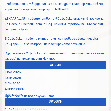
клеветнически твърдения на архимандрит Никанор Мишков по
адрес на Българския патриарх и БПЦ – БП
ДЕКЛАРАЦИЯ на свещенството в Софийска епархия в подкрепа
на Негово Светейшество Софийския митрополит и Български
патриарх Даниил
В Софийската света митрополия се проведе свещеническа
конференция по въпроси на пастирското служение
Изявление на Софийската света митрополия относно наложен
„аргос“ на архимандрит Никанор
АРХИВ
ЮЛИ 2026
ЮНИ 2026
МАЙ 2026
АПРИЛ 2026
МАРТ 2026
Хронология на богослуженията
ВРЪЗКИ
Българска патриаршия