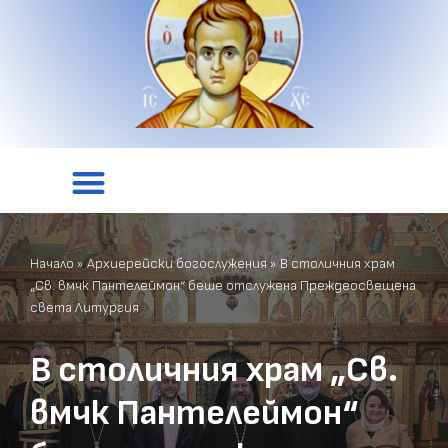
Начало
»
Архиерейски богослужения
»
В столичния храм
„Св. вмчк Пантелеймон“ беше отслужена Преждеосвещена
света Литургия
В столичния храм „Св.
вмчк Пантелеймон“