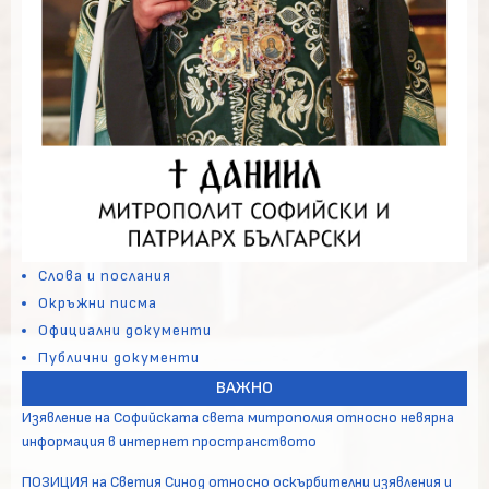
Слова и послания
Окръжни писма
Официални документи
Публични документи
ВАЖНО
Изявление на Софийската света митрополия относно невярна
информация в интернет пространството
ПОЗИЦИЯ на Светия Синод относно оскърбителни изявления и