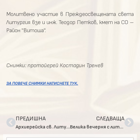
Молитвено участие в Преждеосвещената света
Литургия взе и инж. Теодор Петков, кмет на СО –
Район "Витоша".
Снимки: протойерей Костадин Тренев
ЗА ПОВЕЧЕ СНИМКИ НАТИСНЕТЕ ТУК.
ПРЕДИШНА
СЛЕДВАЩА
Архиерейска св. Литургия в храм „Св. Николай Софийски“
Велика вечерня с лития за празника на св. Николай Софийски