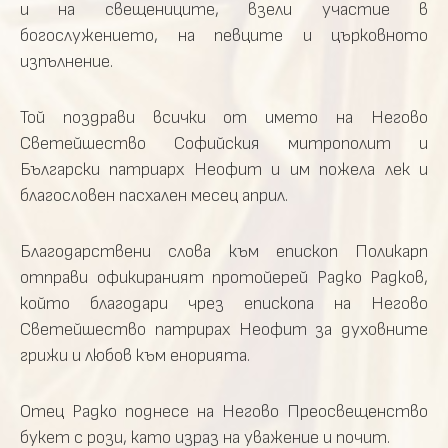
и на свещениците, взели участие в
богослужението, на певците и църковното
изпълнение.
Той поздрави всички от името на Негово
Светейшество Софийския митрополит и
Български патриарх Неофит и им пожела лек и
благословен пасхален месец април.
Благодарствени слова към епископ Поликарп
отправи офикираният протойерей Радко Радков,
който благодари чрез епископа на Негово
Светейшество патрирах Неофит за духовните
грижи и любов към енорията.
Отец Радко поднесе на Негово Преосвещенство
букет с рози, като израз на уважение и почит.