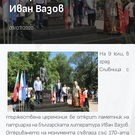
Иван Вазов
09/07/2020
На 9 юли, в
град
Сливница с
тържествена церемония бе открит паметник на
патриарха на българската литература Иван Вазов.
Откриването на монумента съвпада със 170-ата