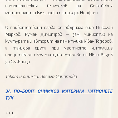
патриаршеския благослов на Софийския
митрополит и Български патриарх Неофит.
С приветствени слова се обърнаха още Николай
Марков, Румен Димитров – зам. министър на
културата и авторът на паметника Иван Тодоров,
а танцова група при местното читалище
представиха своя танц по стихове на Иван Вазов
за Сливница.
Текст и снимки: Весела Игнатова
ЗА ПО-БОГАТ СНИМКОВ МАТЕРИАЛ НАТИСНЕТЕ
ТУК
+++