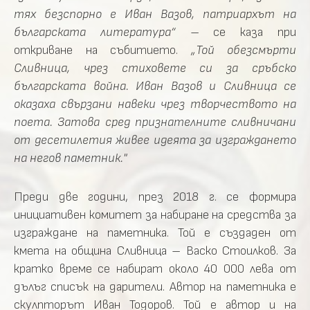
тях безспорно е Иван Вазов, патриархът на
българската литература“
– се каза при
откриване на събитието.
„
Той обезсмърти
Сливница, чрез стиховете си за сръбско
българската война. Иван Вазов и Сливница се
оказаха свързани навеки чрез творчеството на
поета. Затова сред признателните сливничани
от десетилетия живее идеята за изграждането
на негов паметник."
Преди две години, през 2018 г. се формира
инициативен комитет за набиране на средства за
изграждане на паметника. Той е създаден от
кмета на община Сливница – Васко Стоилков. За
кратко време се набират около 40 000 лева от
дълъг списък на дарители. Автор на паметника е
скулпторът Иван Тодоров. Той е автор и на