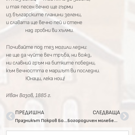
и тая песен вечно ще гърми
из българските планини зелени,
и славата ще вечно пей и стене
над гробни ви хълми.
Почивайте под тез могили ледни:
не ще да чуйте веч тръба, ни вожд,
ни славний гръм на битките победни,
към вечността е маршът ви последни.
Юнаци, лека нощ!
Иван Вазов, 1885 г.
ПРЕДИШНА
СЛЕДВАЩА
Празникът Покров Богородичен в с. Радуил
Богородичен молебен канон в столичния храм “ Св. София“