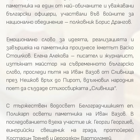
паметника на един от най-обичаните и уважавани
български офицери, участвали във войните за
национално обединение – полковник Борис Дрангов.
Емоционално слово за идеята, реализацията и
завършека на паметника произнесе кметът Васко
Стоилков. Елена Алекова – писател и журналист,
изтъкнат майстор на съвременното българско
слово, проследи пътя на Иван Вазов от Сливница
през Нешков връх до Пирот, вдъхновил народния
поет да създаде стихосбирката „Сливница“.
С тържествен водосвет Белоградчишкият еп.
Поликарп освети паметника на Иван Вазов.
В
последованието взеха участие ик. Георги Георгиев,
еинорийски свещеник на града, протойерей
Костадин Тренев и йеродякон Вартоломей.