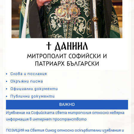
Слова и послания
Окръжни писма
Официални документи
Публични документи
ВАЖНО
Изявление на Софийската света митрополия относно невярна
информация в интернет пространството
ПОЗИЦИЯ на Светия Синод относно оскърбителни изявления и