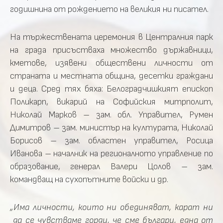
годишнина от рождението на великия ни писател.
На тържествената церемония в Централния парк
на града присъстваха множество държавници,
кметове, изявени обществени личности от
страната и местната община, десетки граждани
и деца. Сред тях бяха: Белоградчишкият епископ
Поликарп, викарий на Софийския митрполит,
Николай Марков – зам. обл. Управител, Румен
Димитров – зам. министър на културата, Николай
Борисов – зам. областен управител, Росица
Иванова – началник на регионалното управление по
образование, генерал Валери Цолов – зам.
командващ на сухопътните войски и др.
„Има личности, които ни обединяват, карат ни
да се чувстваме горди, че сме българи, една от