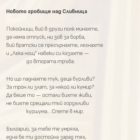
Новото гробище над Сливница
Покойници, вий в други полк минахте,
де няма отпуск, ни зов за борба,
вий братски се прегърнахте, легнахте
и „Лека нощ“ навеки си казахте —
до втората тръба.
Но що паднахте тук, деца бурливи?
За трон ли злат, за някой ли кумир?
Да беше то — остали бихте живи,
не бихте срещали тъй горделиви
куршума… Спете в мир.
Българио, за тебе те умряха,
една бе ти достойна зарад тях,