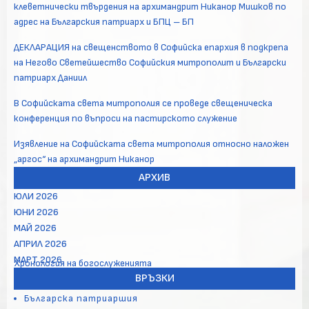
клеветнически твърдения на архимандрит Никанор Мишков по
адрес на Българския патриарх и БПЦ – БП
ДЕКЛАРАЦИЯ на свещенството в Софийска епархия в подкрепа
на Негово Светейшество Софийския митрополит и Български
патриарх Даниил
В Софийската света митрополия се проведе свещеническа
конференция по въпроси на пастирското служение
Изявление на Софийската света митрополия относно наложен
„аргос“ на архимандрит Никанор
АРХИВ
ЮЛИ 2026
ЮНИ 2026
МАЙ 2026
АПРИЛ 2026
МАРТ 2026
Хронология на богослуженията
ВРЪЗКИ
Българска патриаршия