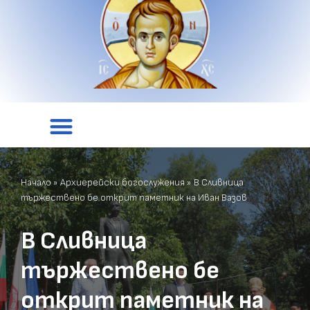
Начало
»
Архиерейски богослужения
»
В Сливница
тържествено бе открит паметник на Иван Вазов
В Сливница
тържествено бе
открит паметник на