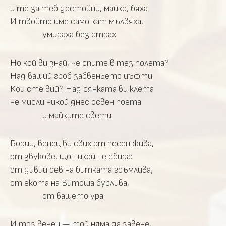
и те за теб достойни, майко, бяха
И твойто име само кат мълвяха,
умираха без страх.
Но кой ви знай, че спите в тез полета?
Над ваший гроб забвеньето цъфти.
Кои сте вий? Над сянката ви клета
не мисли никой днес освен поета
и майките свети.
Борци, венец ви свих от песен жива,
от звукове, що никой не сбира:
от дивий рев на битката гръмлива,
от екота на Витоша бурлива,
от вашето ура.
И тоз венец — той няма да завене,