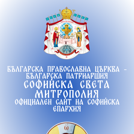
Продължете
към
съдържанието
Българска православна църква -
Българска патриаршия
Софийска света
митрополия
Официален сайт на софийска
епархия