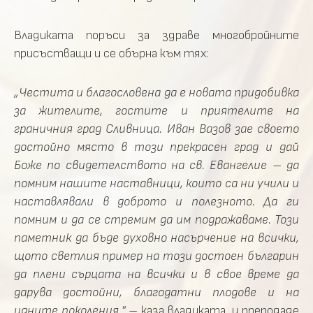
Владиката
поръси за здраве многобройните
присъстващи и се обърна към тях:
„Честита и благословена да е новата придобивка
за жителите, гостите и приятелите на
граничния град Сливница. Иван Вазов зае своето
достойно място в този прекрасен град и дай
Боже по свидетелството на св. Евангелие – да
помним нашите наставници, които са ни учили и
наставлявали в доброто и полезното. Да ги
помним и да се стремим да им подражаваме. Този
паметник да бъде духовно насърчение на всички,
щото светлия пример на този достоен българин
да плени сърцата на всички и в свое време да
дарува достойни, благодатни плодове и на
идните поколения."
– каза владиката и преподаде