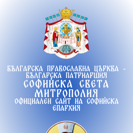
Продължете
към
съдържанието
Българска православна църква -
Българска патриаршия
Софийска света
митрополия
Официален сайт на софийска
епархия