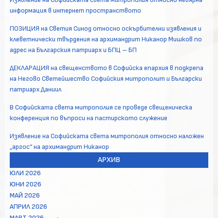
информация в интернет пространството
ПОЗИЦИЯ на Светия Синод относно оскърбителни изявления и
клеветнически твърдения на архимандрит Никанор Мишков по
адрес на Българския патриарх и БПЦ – БП
ДЕКЛАРАЦИЯ на свещенството в Софийска епархия в подкрепа
на Негово Светейшество Софийския митрополит и Български
патриарх Даниил
В Софийската света митрополия се проведе свещеническа
конференция по въпроси на пастирското служение
Изявление на Софийската света митрополия относно наложен
„аргос“ на архимандрит Никанор
АРХИВ
ЮЛИ 2026
ЮНИ 2026
МАЙ 2026
АПРИЛ 2026
МАРТ 2026