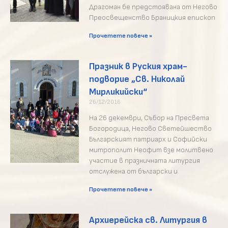
Драгоман бе предстоявана от Негово
Преосвещенство Браницкия епископ
Прочетете повече »
Празник в Руския храм-
подворие „Св. Николай
Мирликийски“
26/12/2016
На 26 декември, Събор на Пресвета
Богородица, Негово Светейшество
Българският патриарх и Софийски
митрополит Неофит взе молитвено
участие в празничната литургия
отслужена от български и
Прочетете повече »
Архиерейска св. Литургия в