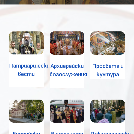
Патриаршески
Архиерейски
Просвета и
вести
богослужения
култура
В страната