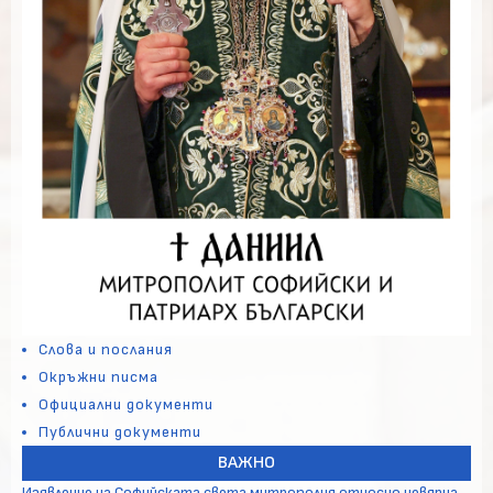
Слова и послания
Окръжни писма
Официални документи
Публични документи
ВАЖНО
Изявление на Софийската света митрополия относно невярна