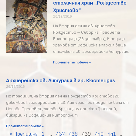
столичния храм „Рождество
Христово“
26/12/2016
На втория ден на св. Христово
Рождество – Събор на Пресвета
Богородица (26 декември), в редица
храмове от Софийска епархия беше
отслужена св. архиерейска Литургия.
Прочетете повече »
Архиерейска св. Литургия в гр. Кюстендил
26/12/2016
По традиция, на втория ден на Рождество Христово (26
декември), архиерейската св. Литургия бе предстоявана от
Негово Преосвещенство Браницкия епископ Григорий,
викарий на Софийския митрополит.
Прочетете повече »
« Предишна
1
…
437
438
439
440
441
…