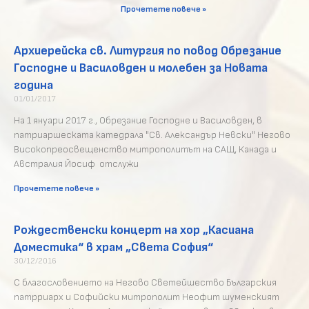
Прочетете повече »
Архиерейска св. Литургия по повод Обрезание
Господне и Василовден и молебен за Новата
година
01/01/2017
На 1 януари 2017 г., Обрезание Господне и Василовден, в
патриаршеската катедрала "Св. Александър Невски" Негово
Високопреосвещенство митрополитът на САЩ, Канада и
Австралия Йосиф отслужи
Прочетете повече »
Рождественски концерт на хор „Касиана
Доместика“ в храм „Света София“
30/12/2016
С благословението на Негово Светейшество Българския
патрриарх и Софийски митрополит Неофит шуменският