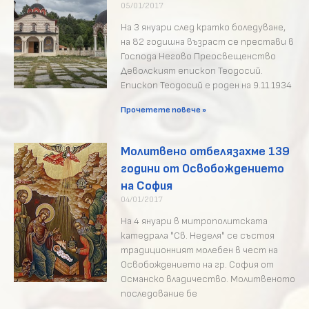
05/01/2017
На 3 януари след кратко боледуване,
на 82 годишна възраст се престави в
Господа Негово Преосвещенство
Деволският епископ Теодосий.
Епископ Теодосий е роден на 9.11.1934
Прочетете повече »
Молитвено отбелязахме 139
години от Освобождението
на София
04/01/2017
На 4 януари в митрополитската
катедрала "Св. Неделя" се състоя
традиционният молебен в чест на
Освобождението на гр. София от
Османско владичество. Молитвеното
последование бе