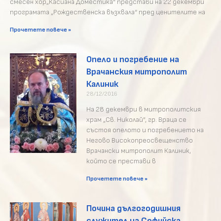
смесен хор„Касиана Доместика“ представи на 22 декември
програмата „Рождественска възхвала“ пред ценителите на
Прочетете повече »
Опело и погребение на
Врачанския митрополит
Калиник
28/12/2016
На 28 декември в митрополитския
храм „Св. Николай”, гр. Враца се
състоя опелото и погребението на
Негово Високопреосвещенство
Врачански митрополит Калиник,
който се престави в
Прочетете повече »
Почина дългогодишния
служител на Софийска