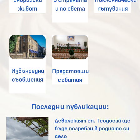
Енорийски
Поклоннически
и по света
живот
пътувания
Извънредни
Предстоящи
съобщения
събития
Последни публикации:
Деволският еп. Теодосий ще
бъде погребан в родното си
село