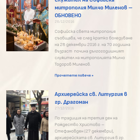
митрополия Милчо Миленов –
ОБНОВЕНО
28/12/2016
Софийска света митрополия
съобщава, че след кратко боледуване
на 28 декември 2016 г. на 70 годишна
възраст почина дългогодишният
служител на митрополията Милчо
Тодоров Миленов.
Прочетете повече »
Архиерейска св. Литургия в
гр. Драгоман
27/12/2016
По традиция на третия ден на
Рождество Христово –
Стефановден (27 декември),
архиерейската св. Литургия в гр.