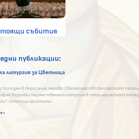
стоящи събития
едни публикации:
а литургия за Цветница
од Господен в Йерусалим, Негово Светейшество Българският патри
фит възглави тържествената литургия в патриаршеската катедр
ски". Стотици християни
е »