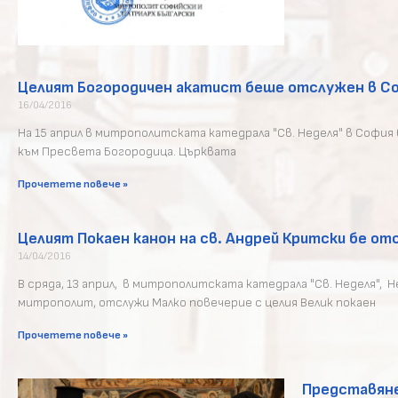
Целият Богородичен акатист беше отслужен в С
16/04/2016
На 15 април в митрополитската катедрала "Св. Неделя" в Софи
към Пресвета Богородица. Църквата
Прочетете повече »
Целият Покаен канон на св. Андрей Критски бе о
14/04/2016
В сряда, 13 април, в митрополитската катедрала "Св. Неделя"
митрополит, отслужи Малко повечерие с целия Велик покаен
Прочетете повече »
Представяне