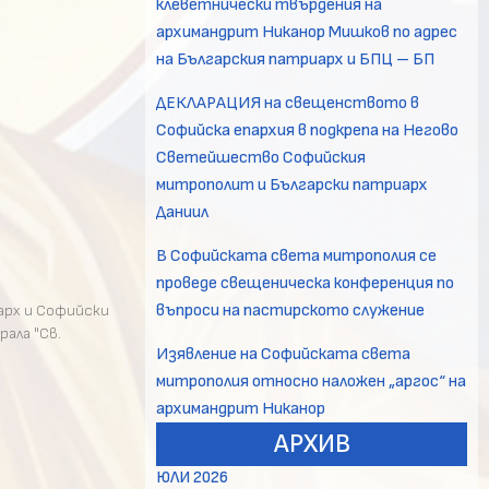
клеветнически твърдения на
архимандрит Никанор Мишков по адрес
на Българския патриарх и БПЦ – БП
ДЕКЛАРАЦИЯ на свещенството в
Софийска епархия в подкрепа на Негово
Светейшество Софийския
митрополит и Български патриарх
Даниил
В Софийската света митрополия се
проведе свещеническа конференция по
въпроси на пастирското служение
арх и Софийски
ала "Св.
Изявление на Софийската света
митрополия относно наложен „аргос“ на
архимандрит Никанор
АРХИВ
ЮЛИ 2026