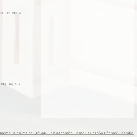
 се състоя
патриарх и
ението на сайта се извърши с благословението на Негово Светейшество