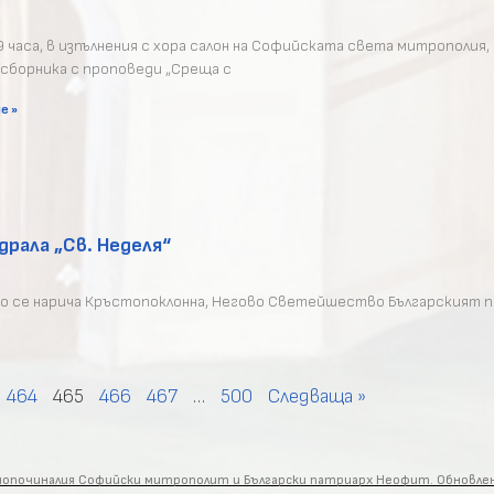
9 часа, в изпълнения с хора салон на Софийската света митрополия,
 сборника с проповеди „Среща с
е »
рала „Св. Неделя“
ято се нарича Кръстопоклонна, Негово Светейшество Българският 
464
465
466
467
…
500
Следваща »
енопочиналия Софийски митрополит и Български патриарх Неофит. Обновл