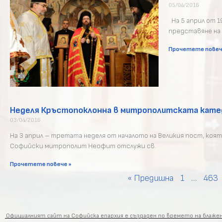
05/04/2016
На 5 април от 1
представяне на
Прочетете повеч
Неделя Кръстопоклонна в митрополитската катед
03/04/2016
На 3 април – третата неделя от началото на Великия пост, ко
Софийски митрополит Неофит отслужи св.
Прочетете повече »
« Предишна
1
…
463
Официалният сайт на Софийска епархия е създаден по времето на блаж