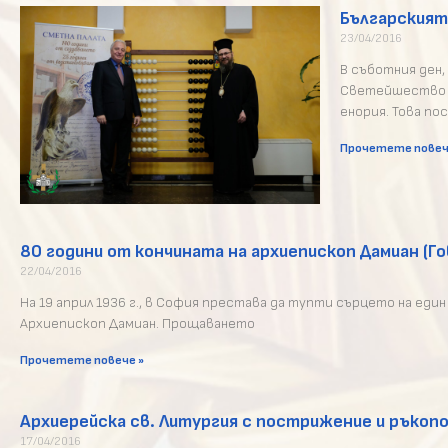
Българският
23/04/2016
В съботния ден,
Светейшество Б
енория. Това п
Прочетете повеч
80 години от кончината на архиепископ Дамиан (Го
22/04/2016
На 19 април 1936 г., в София престава да тупти сърцето на ед
Архиепископ Дамиан. Прощаването
Прочетете повече »
Архиерейска св. Литургия с пострижение и ръкопо
17/04/2016