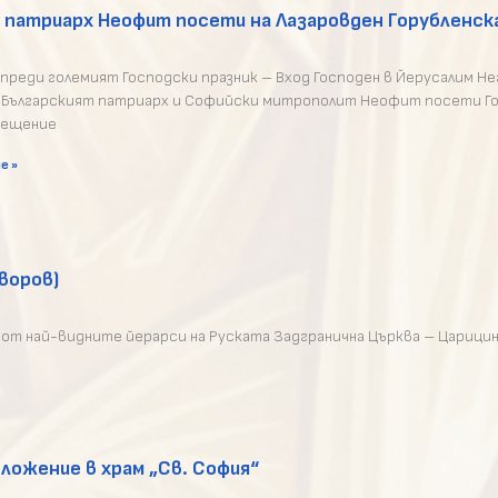
 патриарх Неофит посети на Лазаровден Горубленск
 преди големият Господски празник – Вход Господен в Йерусалим Н
ългарският патриарх и Софийски митрополит Неофит посети Го
осещение
е »
воров)
ин от най-видните йерарси на Руската Задгранична Църква – Царици
ложение в храм „Св. София“