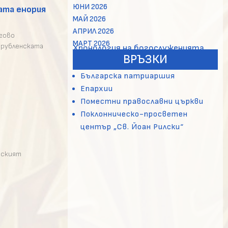
ЮНИ 2026
ата енория
МАЙ 2026
АПРИЛ 2026
егово
МАРТ 2026
рубленската
Хронология на богослуженията
ВРЪЗКИ
Българска патриаршия
Епархии
Поместни православни църкви
Поклонническо-просветен
център „Св. Йоан Рилски“
нският