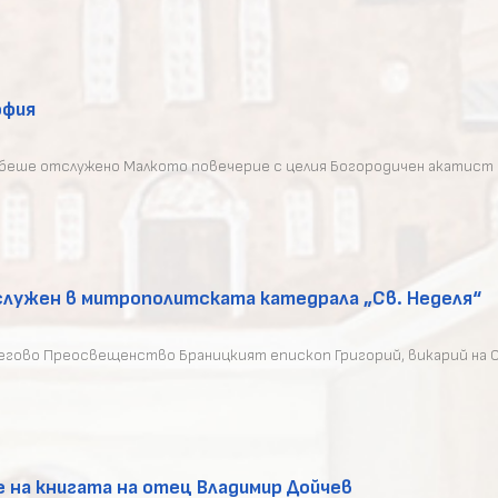
офия
я беше отслужено Малкото повечерие с целия Богородичен акатист 
тслужен в митрополитската катедрала „Св. Неделя“
, Негово Преосвещенство Браницкият епископ Григорий, викарий на
 на книгата на отец Владимир Дойчев