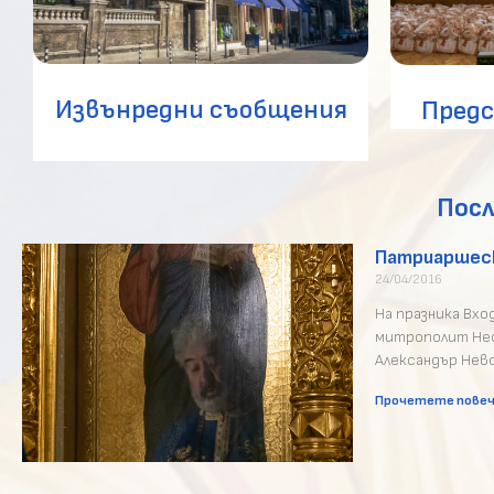
Извънредни съобщения
Пред
Посл
Патриаршеск
24/04/2016
На празника Вх
митрополит Нео
Александър Нев
Прочетете повеч