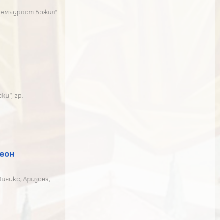
Премъдрост Божия”
и“, гр.
меон
иникс, Аризона,