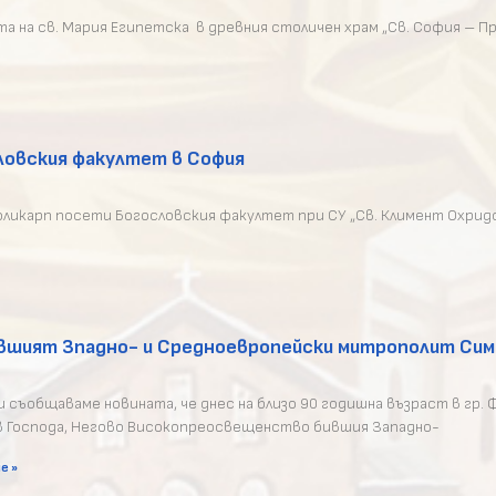
та на св. Мария Египетска в древния столичен храм „Св. София – 
ловския факултет в София
ликарп посети Богословския факултет при СУ „Св. Климент Охридск
ившият Зпадно- и Средноевропейски митрополит Си
 съобщаваме новината, че днес на близо 90 годишна възраст в гр. Ф
 в Господа, Негово Високопреосвещенство бившия Западно-
е »