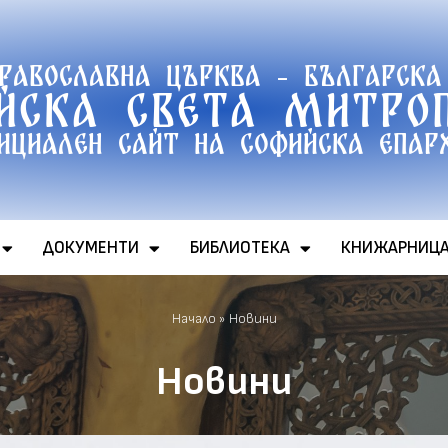
православна църква - Българска
йска света митро
ициален сайт на софийска епар
ДОКУМЕНТИ
БИБЛИОТЕКА
КНИЖАРНИЦ
Начало
»
Новини
Новини