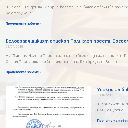
В неделният ден на 17 април, когато Църквата отбелязва памет
бе отслужена
Прочетете повече »
Белоградчишкият епископ Поликарп посети Богос
16/04/2016
На 15 април, Негово Преосвещенство Белоградчишки епископ По
София.Посещението бе осъществено във връзка с „Вечер на
Прочетете повече »
Упокои се б
16/04/2016
С прискърбие ви
САЩ, се упокои
Прочетете повеч