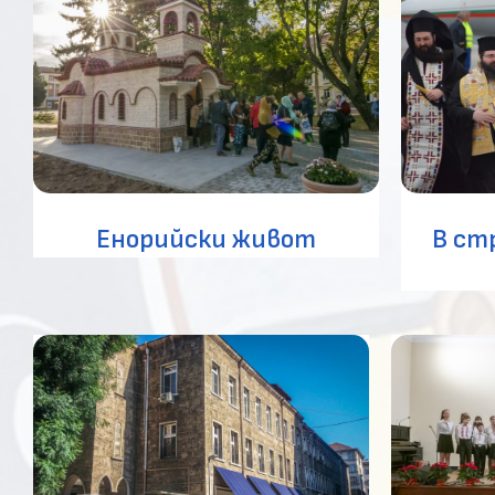
В ст
Енорийски живот