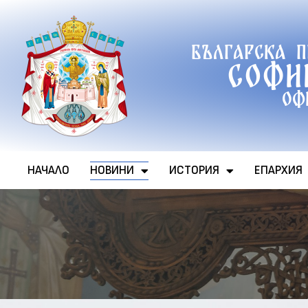
Продължете
Българска 
към
Софи
съдържанието
Оф
НАЧАЛО
НОВИНИ
ИСТОРИЯ
ЕПАРХИЯ