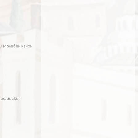
и Молебен канон
 Софийския