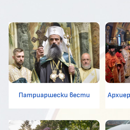
Патриаршески вести
Архиер